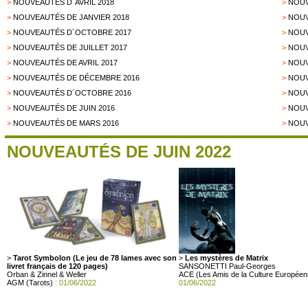
>
NOUVEAUTÉS D´AVRIL 2018
>
NOUV
>
NOUVEAUTÉS DE JANVIER 2018
>
NOUV
>
NOUVEAUTÉS D´OCTOBRE 2017
>
NOUV
>
NOUVEAUTÉS DE JUILLET 2017
>
NOUV
>
NOUVEAUTÉS DE AVRIL 2017
>
NOUV
>
NOUVEAUTÉS DE DÉCEMBRE 2016
>
NOUV
>
NOUVEAUTÉS D´OCTOBRE 2016
>
NOUV
>
NOUVEAUTÉS DE JUIN 2016
>
NOUV
>
NOUVEAUTÉS DE MARS 2016
>
NOUV
NOUVEAUTÉS DE JUIN 2022
>
Tarot Symbolon (Le jeu de 78 lames avec son
>
Les mystères de Matrix
livret français de 120 pages)
SANSONETTI Paul-Georges
Orban & Zinnel & Weller
ACE (Les Amis de la Culture Européen
AGM (Tarots)
: 01/06/2022
01/06/2022