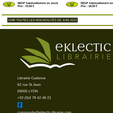
NEUF habituellement en stock
NEUF habituellement en
Prix : 33.50 €
Prix : 18.00 €
VOIR TOUTES LES NOUVEAUTÉS DE JUIN 2022
>
>
Le Voyage Hermétique
>
Nos chers pieds - Bien-être, beaut
FEY Stephanos
GUILLAIN France
STEPHANOS FEY
: 01/06/2022
ROCHER (éd. du)
: 01/06/2022
NEUF habituellement en stock
NEUF habituellement en
Prix : 12.00 €
Prix : 7.90 €
Librairie Cadence
62 rue St Jean
69005 LYON
+33 (0)4 78 42 48 21
commande@eklectic-librairie.com