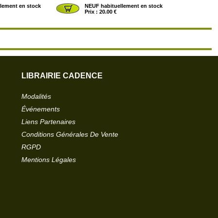
lement en stock
NEUF habituellement en stock
Prix : 20.00 €
LIBRAIRIE CADENCE
 relations humaines.
>
Le Taoïsme (2ème édition)
Modalités
pirituel, culturel,
MATHIEU Rémi
des Etats-Unis d
PUF
: 01/06/2022
Événements
Liens Partenaires
Conditions Générales De Vente
lement en stock
NEUF habituellement en stock
Prix : 10.00 €
RGPD
Mentions Légales