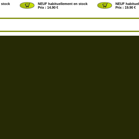
 stock
NEUF habituellement en stock
NEUF habituel
Prix : 14.90 €
Prix : 19.90 €
é, confort
>
La hiérarchie des conspirateurs, histoire du
>
L´institut Tavistock des
comité des 300
Façonner le déclin moral, s
COLEMAN John
politique et économique 
Omnia Veritas
: 01/06/2022
´Amérique
COLEMAN John
Omnia Veritas
: 01/06/2022
 stock
NEUF Normalement disponible
NEUF habituel
sur commande
Prix : 25.00 €
Prix : 28.00 €