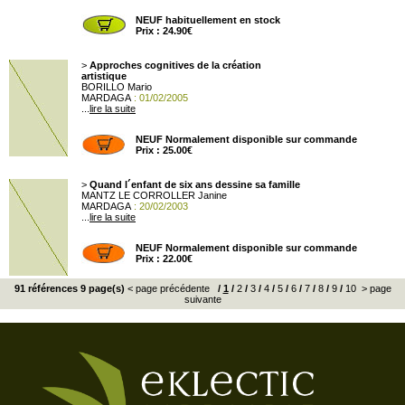
NEUF habituellement en stock
Prix : 24.90€
>
Approches cognitives de la création
artistique
BORILLO Mario
MARDAGA
: 01/02/2005
...
lire la suite
NEUF Normalement disponible sur commande
Prix : 25.00€
>
Quand l´enfant de six ans dessine sa famille
MANTZ LE CORROLLER Janine
MARDAGA
: 20/02/2003
...
lire la suite
NEUF Normalement disponible sur commande
Prix : 22.00€
91 références 9 page(s)
< page précédente
/
1
/
2
/
3
/
4
/
5
/
6
/
7
/
8
/
9
/
10
> page
suivante