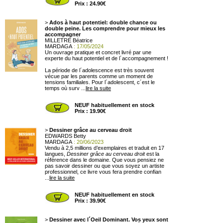
Prix : 24.90€
>
Ados à haut potentiel: double chance ou
double peine. Les comprendre pour mieux les
accompagner
MILLETRE Béatrice
MARDAGA
: 17/05/2024
Un ouvrage pratique et concret livré par une
experte du haut potentiel et de l´accompagnement !
La période de l´adolescence est très souvent
vécue par les parents comme un moment de
tensions familiales. Pour l´adolescent, c´est le
temps où surv ...
lire la suite
NEUF habituellement en stock
Prix : 19.90€
>
Dessiner grâce au cerveau droit
EDWARDS Betty
MARDAGA
: 20/06/2023
Vendu à 2,5 millions d’exemplaires et traduit en 17
langues,
Dessiner grâce au cerveau droit
est la
référence dans le domaine. Que vous pensiez ne
pas savoir dessiner ou que vous soyez un artiste
professionnel, ce livre vous fera prendre confian
...
lire la suite
NEUF habituellement en stock
Prix : 39.90€
>
Dessiner avec l´Oeil Dominant. Vos yeux sont