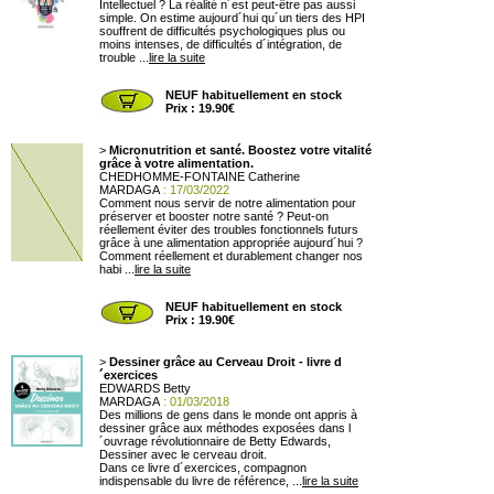
Intellectuel ? La réalité n´est peut-être pas aussi
simple. On estime aujourd´hui qu´un tiers des HPI
souffrent de difficultés psychologiques plus ou
moins intenses, de difficultés d´intégration, de
trouble ...
lire la suite
NEUF habituellement en stock
Prix : 19.90€
>
Micronutrition et santé. Boostez votre vitalité
grâce à votre alimentation.
CHEDHOMME-FONTAINE Catherine
MARDAGA
: 17/03/2022
Comment nous servir de notre alimentation pour
préserver et booster notre santé ? Peut-on
réellement éviter des troubles fonctionnels futurs
grâce à une alimentation appropriée aujourd´hui ?
Comment réellement et durablement changer nos
habi ...
lire la suite
NEUF habituellement en stock
Prix : 19.90€
>
Dessiner grâce au Cerveau Droit - livre d
´exercices
EDWARDS Betty
MARDAGA
: 01/03/2018
Des millions de gens dans le monde ont appris à
dessiner grâce aux méthodes exposées dans l
´ouvrage révolutionnaire de Betty Edwards,
Dessiner avec le cerveau droit.
Dans ce livre d´exercices, compagnon
indispensable du livre de référence, ...
lire la suite