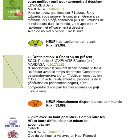
votre meilleur outil pour apprendre à dessiner
EDWARDS Betty
MARDAGA
: 20/06/2023
Vous ne savez pas dessiner ? Laissez Betty
Edwards vous prouver le contraire ! Grâce à sa
méthode, qui a déjà convaincu plus de 3 millions de
dessinateurs dans le monde, vous apprendrez
rapidement et efficacement à dessiner.
Avec ce nouvel ouvrage ...
lire la suite
NEUF habituellement en stock
Prix : 29.90€
>
L´Anticipation. A l´horizon du présent
SOCK Rudolph & VAXELAIRE Béatrice (eds)
MARDAGA
: 01/12/2022
"L´anticipation est souvent définie comme le fait d
´exécuter avant le temps déterminé. Comprendre
ce prendre-en-avant d´un "" objet en construction
"" lors d´un acte, relativement au processus de la
génération du phénomène cognitif, c´est
comprendre d´une part les mécanismes de pr�
...
lire la suite
NEUF Normalement disponible sur commande
Prix : 39.99€
>
Vivre avec un haut potentiel - Comprendre les
HPI et leurs difficultés pour mieux les
accompagner
Collectif
MARDAGA
: 28/04/2022
Que du bonheur, la vie avec un Haut Potentiel