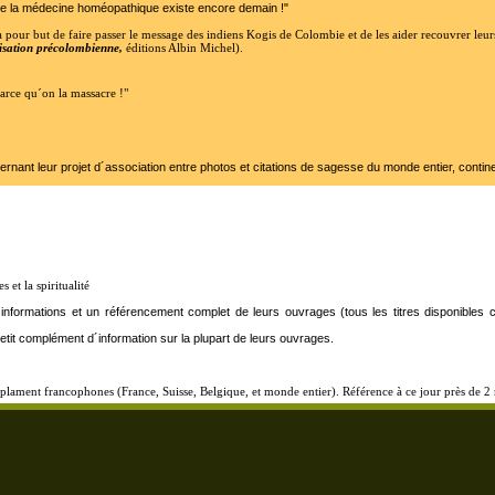
ue la médecine homéopathique existe encore demain !"
pour but de faire passer le message des indiens Kogis de Colombie et de les aider recouvrer leurs t
ilisation précolombienne,
éditions Albin Michel).
parce qu´on la massacre !"
cernant leur projet d´association entre photos et citations de sagesse du monde entier, contine
s et la spiritualité
d´informations et un référencement complet de leurs ouvrages (tous les titres disponib
petit complément d´information sur la plupart de leurs ouvrages.
lament francophones (France, Suisse, Belgique, et monde entier). Référence à ce jour près de 2 m