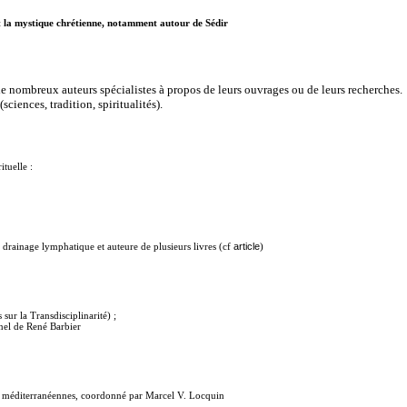
et la mystique chrétienne, notamment autour de Sédir
e nombreux auteurs spécialistes à propos de leurs ouvrages ou de leurs recherches.
ciences, tradition, spiritualités).
tuelle :
ainage lymphatique et auteure de plusieurs livres (cf
article
)
sur la Transdisciplinarité) ;
nel de René Barbier
s méditerranéennes, coordonné par Marcel V. Locquin