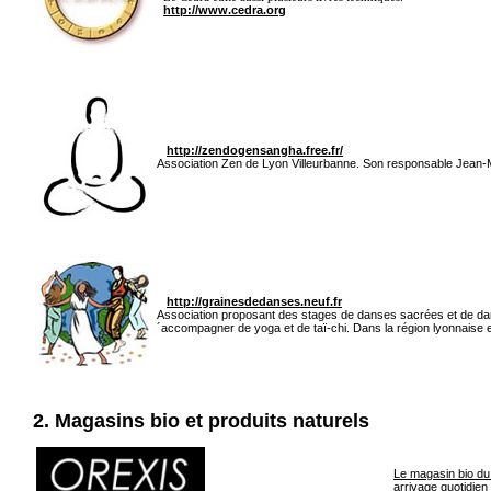
http://www.cedra.org
http://zendogensangha.free.fr/
Association Zen de Lyon Villeurbanne. Son responsable Jean-M
http://grainesdedanses.neuf.fr
Association proposant des stages de danses sacrées et de da
´accompagner de yoga et de taï-chi. Dans la région lyonnaise 
2. Magasins bio et produits naturels
Le magasin bio du 
arrivage quotidien