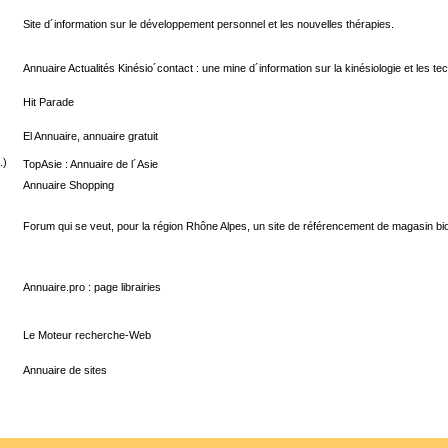
Site d´information sur le développement personnel et les nouvelles thérapies.
Annuaire Actualités Kinésio´contact : une mine d´information sur la kinésiologie et les te
Hit Parade
El Annuaire, annuaire gratuit
TopAsie : Annuaire de l´Asie
Annuaire Shopping
Forum qui se veut, pour la région Rhône Alpes, un site de référencement de magasin bio,
Annuaire.pro : page librairies
Le Moteur recherche-Web
Annuaire de sites