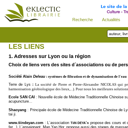
Recherche
Actualités
LES LIENS
1. Adresses sur Lyon ou la région
Choix de liens vers des sites d´associations ou de per
Société
Alain
Deleau
: systèmes de filtration et de dynamisation de l´eau
Terre de Lys
:
La société de Pierre et Pierre-Alexandre NICOLAS qui prop
harmonisation géobiologique des lieux,...). Pour nous les meilleures solutions
Ecole SAN CAI
: Nouvelle école de Médecine Traditionnelle Chinoise s
acupuncture...
Shaoyang
: Principale école de Médecine Traditionnelle Chinoise de L
tai ji.
www.tiindeyan.com
: L´association
propose des cours et d
TiiN DEYA´n
fer...). L´enseignant, Man Yan Hor, propose aussi des stages de massa