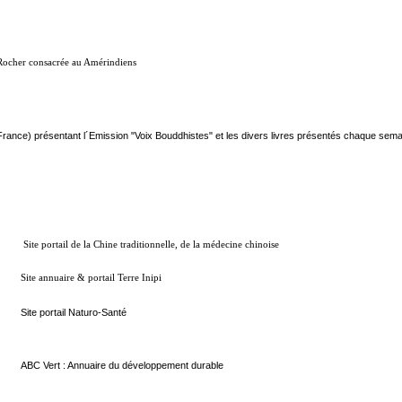
u Rocher consacrée au Amérindiens
rance) présentant l´Emission "Voix Bouddhistes" et les divers livres présentés chaque sem
Site portail de la Chine traditionnelle, de la médecine chinoise
Site annuaire & portail Terre Inipi
Site portail Naturo-Santé
ABC Vert : Annuaire du développement durable