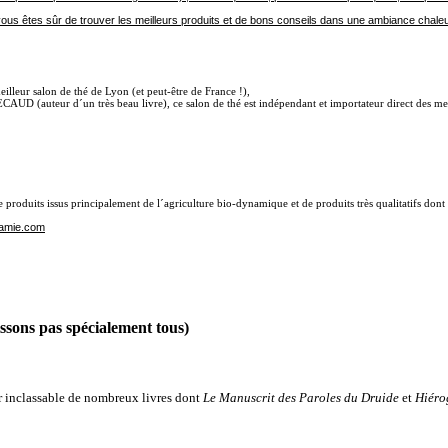
vous êtes sûr de trouver les meilleurs produits et de bons conseils dans une ambiance chale
eilleur salon de thé de Lyon (et peut-être de France !),
AUD (auteur d´un très beau livre), ce salon de thé est indépendant et importateur direct des me
roduits issus principalement de l´agriculture bio-dynamique et de produits très qualitatifs dont
amie.com
issons pas spécialement tous)
 inclassable de nombreux livres dont
Le Manuscrit des Paroles du Druide
et
Hiéro