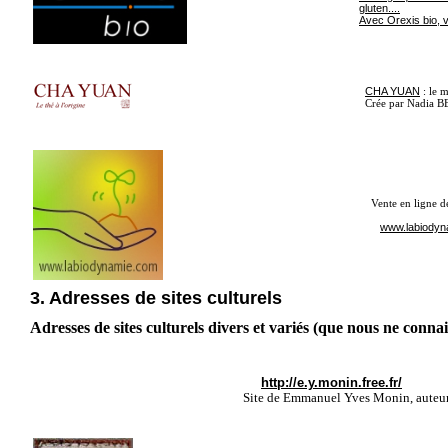
gluten....
Avec Orexis bio, 
CHA YUAN
: le m
Crée par Nadia BEC
Vente en ligne de p
www.labiodyn
3. Adresses de sites culturels
Adresses de sites culturels divers et variés (que nous ne conna
http://e.y.monin.free.fr/
Site de Emmanuel Yves Monin, auteur