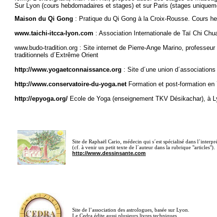
Sur Lyon (cours hebdomadaires et stages) et sur Paris (stages uniquem
Maison du Qi Gong
: Pratique du Qi Gong à la Croix-Rousse. Cours he
www.taichi-itcca-lyon.com
: Association Internationale de Taï Chi Chua
www.budo-tradition.org
: Site internet de Pierre-Ange Marino, professeur
traditionnels d´Extrême Orient
http://www.yogaetconnaissance.org
: Site d´une union d´associations
http://www.conservatoire-du-yoga.net
Formation et post-formation en 
http://epyoga.org/
Ecole de Yoga (enseignement TKV Désikachar), à Ly
Site de Raphaël Cario, médecin qui s´est spécialisé dans l´interprét
(cf. à venir un petit texte de l´auteur dans la rubrique "articles").
http://www.dessinsante.com
Site de l’association des astrologues, basée sur Lyon.
Le Cedra édite aussi plusieurs livres techniques.