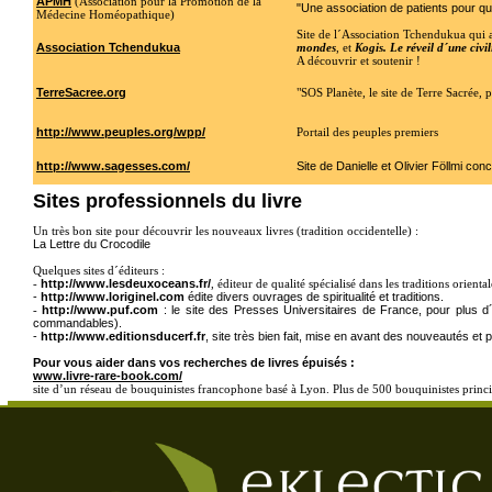
APMH
(Association pour la Promotion de la
"Une association de patients pour q
Médecine Homéopathique)
Site de l´Association Tchendukua qui a 
Association Tchendukua
mondes
, et
Kogis. Le réveil d´une civ
A découvrir et soutenir !
TerreSacree.org
"SOS Planète, le site de Terre Sacrée, 
http://www.peuples.org/wpp/
Portail des peuples premiers
http://www.sagesses.com/
Site de Danielle et Olivier Föllmi con
Sites professionnels du livre
Un très bon site pour découvrir les nouveaux livres (tradition occidentelle) :
La Lettre du Crocodile
Quelques sites d´éditeurs :
-
http://www.lesdeuxoceans.fr/
, éditeur de qualité spécialisé dans les traditions orientale
-
http://www.loriginel.com
édite divers ouvrages de spiritualité et traditions.
-
http://www.puf.com
: le site des Presses Universitaires de France, pour plus 
commandables).
-
http://www.editionsducerf.fr
, site très bien fait, mise en avant des nouveautés et 
Pour vous aider dans vos recherches de livres épuisés :
www.livre-rare-book.com/
site d’un réseau de bouquinistes francophone basé à Lyon. Plus de 500 bouquinistes princip