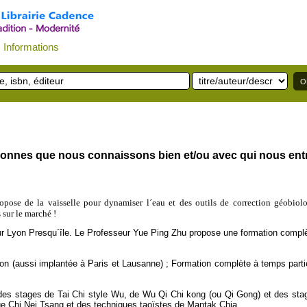
Informations
sonnes que nous connaissons bien et/ou avec qui nous entre
ose de la vaisselle pour dynamiser l´eau et des outils de correction géobiolog
 sur le marché !
ur Lyon Presqu´île. Le Professeur Yue Ping Zhu propose une formation complè
yon (aussi implantée à Paris et Lausanne) ; Formation complète à temps part
es stages de Tai Chi style Wu, de Wu Qi Chi kong (ou Qi Gong) et des stage
ge Chi Nei Tsang et des techniques taoïstes de Mantak Chia.