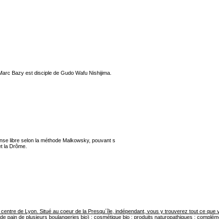
arc Bazy est disciple de Gudo Wafu Nishijima.
nse libre selon la méthode Malkowsky, pouvant s
et la Drôme.
centre de Lyon. Situé au coeur de la Presqu´île, indépendant, vous y trouverez tout ce que vo
 de pain de plusieurs boulangeries bio) ; cosmétique bio ; produits naturopathiques ; compléme