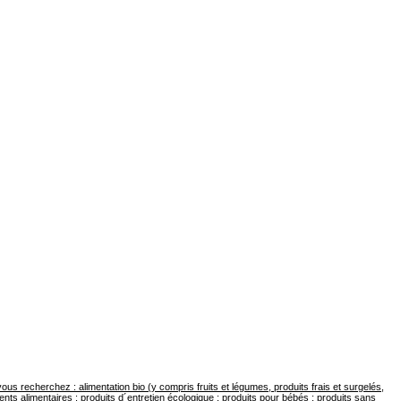
us recherchez : alimentation bio (y compris fruits et légumes, produits frais et surgelés,
nts alimentaires ; produits d´entretien écologique ; produits pour bébés ; produits sans