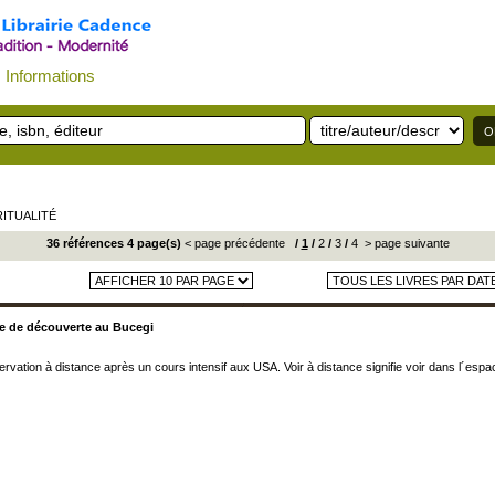
Informations
RITUALITÉ
36 références 4 page(s)
< page précédente
/
1
/
2
/
3
/
4
> page suivante
ite de découverte au Bucegi
servation à distance après un cours intensif aux USA. Voir à distance signifie voir dans l´es