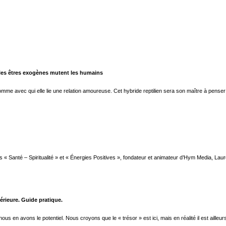
 les êtres exogènes mutent les humains
omme avec qui elle lie une relation amoureuse. Cet hybride reptilien sera son maître à penser
 « Santé – Spiritualité » et « Énergies Positives », fondateur et animateur d’Hym Media, Laure
térieure. Guide pratique.
n avons le potentiel. Nous croyons que le « trésor » est ici, mais en réalité il est ailleurs,