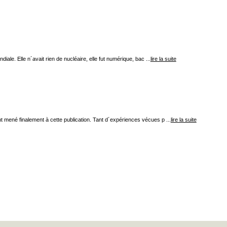
 Elle n´avait rien de nucléaire, elle fut numérique, bac ...
lire la suite
t mené finalement à cette publication. Tant d´expériences vécues p ...
lire la suite