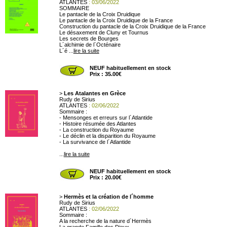
ATLANTES
: 03/06/2022
SOMMAIRE
Le pantacle de la Croix Druidique
Le pantacle de la Croix Druidique de la France
Construction du pantacle de la Croix Druidique de la France
Le désaxement de Cluny et Tournus
Les secrets de Bourges
L´alchimie de l´Octénaire
L´é ...
lire la suite
NEUF habituellement en stock
Prix : 35.00€
>
Les Atalantes en Grèce
Rudy de Sirius
ATLANTES
: 02/06/2022
Sommaire :
- Mensonges et erreurs sur l´Atlantide
- Histoire résumée des Atlantes
- La construction du Royaume
- Le déclin et la disparition du Royaume
- La survivance de l´Atlantide
...
lire la suite
NEUF habituellement en stock
Prix : 20.00€
>
Hermès et la création de l´homme
Rudy de Sirius
ATLANTES
: 02/06/2022
Sommaire :
A la recherche de la nature d´Hermès