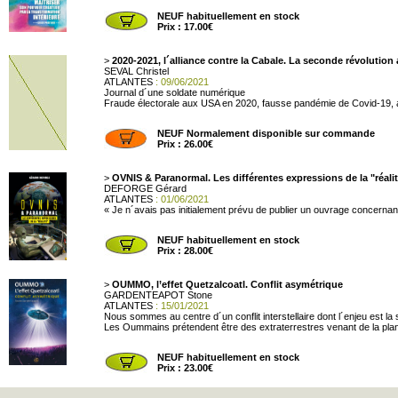
NEUF habituellement en stock
Prix : 17.00€
>
2020-2021, l´alliance contre la Cabale. La seconde révolution 
SEVAL Christel
ATLANTES
: 09/06/2021
Journal d´une soldate numérique
Fraude électorale aux USA en 2020, fausse pandémie de Covid-19, at
NEUF Normalement disponible sur commande
Prix : 26.00€
>
OVNIS & Paranormal. Les différentes expressions de la "réali
DEFORGE Gérard
ATLANTES
: 01/06/2021
« Je n´avais pas initialement prévu de publier un ouvrage concernant
NEUF habituellement en stock
Prix : 28.00€
>
OUMMO, l’effet Quetzalcoatl. Conflit asymétrique
GARDENTEAPOT Stone
ATLANTES
: 15/01/2021
Nous sommes au centre d´un conflit interstellaire dont l´enjeu est l
Les Oummains prétendent être des extraterrestres venant de la plan
NEUF habituellement en stock
Prix : 23.00€