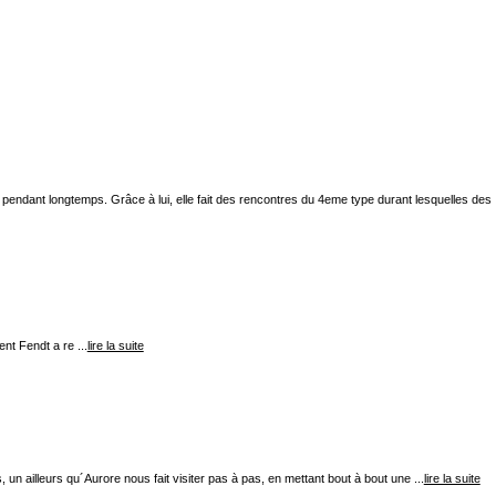
 pendant longtemps. Grâce à lui, elle fait des rencontres du 4eme type durant lesquelles des
nt Fendt a re ...
lire la suite
 un ailleurs qu´Aurore nous fait visiter pas à pas, en mettant bout à bout une ...
lire la suite