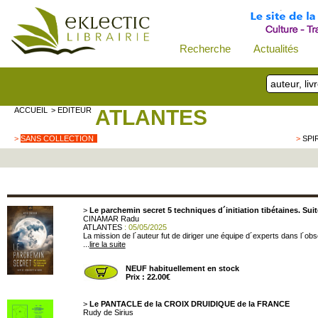
Recherche
Actualités
ACCUEIL
> EDITEUR
ATLANTES
>
SANS COLLECTION
>
SPI
>
Le parchemin secret 5 techniques d´initiation tibétaines. Su
CINAMAR Radu
ATLANTES
: 05/05/2025
La mission de l´auteur fut de diriger une équipe d´experts dans l´ob
...
lire la suite
NEUF habituellement en stock
Prix : 22.00€
>
Le PANTACLE de la CROIX DRUIDIQUE de la FRANCE
Rudy de Sirius