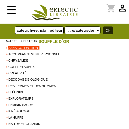
perm_identity
shopping_cart
☰
ACCUEIL
> EDITEUR
SOUFFLE D´OR
>
SANS COLLECTION
>
ACCOMPAGNEMENT PERSONNEL
>
CHRYSALIDE
>
COFFRETS/JEUX
>
CRÉATIVITÉ
>
DÉCODAGE BIOLOGIQUE
>
DES FEMMES ET DES HOMMES
>
ELÉONIDE
>
EXPLORATEURS
>
FÉMININ SACRÉ
>
KINÉSIOLOGIE
>
LA HUPPE
>
NAITRE ET GRANDIR