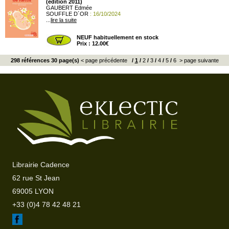
(édition 2011)
GAUBERT Edmée
SOUFFLE D´OR
: 16/10/2024
...
lire la suite
NEUF habituellement en stock
Prix : 12.00€
298 références 30 page(s)
< page précédente
/
1
/
2
/
3
/
4
/
5
/
6
> page suivante
Librairie Cadence
62 rue St Jean
69005 LYON
+33 (0)4 78 42 48 21