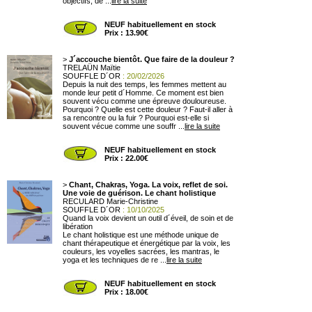
objectifs, de ...
lire la suite
NEUF habituellement en stock
Prix : 13.90€
>
J´accouche bientôt. Que faire de la douleur ?
TRELAÜN Maïtie
SOUFFLE D´OR
: 20/02/2026
Depuis la nuit des temps, les femmes mettent au
monde leur petit d´Homme. Ce moment est bien
souvent vécu comme une épreuve douloureuse.
Pourquoi ? Quelle est cette douleur ? Faut-il aller à
sa rencontre ou la fuir ? Pourquoi est-elle si
souvent vécue comme une souffr ...
lire la suite
NEUF habituellement en stock
Prix : 22.00€
>
Chant, Chakras, Yoga. La voix, reflet de soi.
Une voie de guérison. Le chant holistique
RECULARD Marie-Christine
SOUFFLE D´OR
: 10/10/2025
Quand la voix devient un outil d´éveil, de soin et de
libération
Le chant holistique est une méthode unique de
chant thérapeutique et énergétique par la voix, les
couleurs, les voyelles sacrées, les mantras, le
yoga et les techniques de re ...
lire la suite
NEUF habituellement en stock
Prix : 18.00€