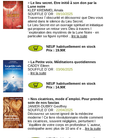
>
Le lieu secret. Etre initié à son don par la
Lune noire
KLEP KREMMEL Amala
SOUFFLE D´OR
: 09/10/2025
Traversez l´obscurité et découvrez que Dieu vous
attend dans le silence du Lieu Secret.
Le Lieu Secret est un ouvrage spirituel et initiatique
qui propose un retour vers Dieu à travers l
´exploration des mystères de la Lune Noire - en
particulier sa figure symbol ...
lire la suite
NEUF habituellement en stock
Prix : 19.90€
>
La Petite voix. Méditations quotidiennes
CADDY Eileen
SOUFFLE D´OR
: 03/06/2025
...
lire la suite
NEUF habituellement en stock
Prix : 14.90€
>
Nos cicatrices, mode d´emploi. Pour prendre
soin de nos fascias
JANIER-DUBRY Geoffrey
SOUFFLE D´OR
: 22/04/2025
Découvrez un secret ignoré de la médecine
moderne ! Ce livre révolutionnaire révèle comment
les cicatrices, souvent négligées, perturbent l
´équilibre de votre corps en profondeur. L´auteur,
ostéopathe avec plus de 10 ans d´e ...
lire la suite