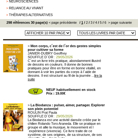
>
NEUROSCIENCES
>
RELIANCE AU VIVANT
>
THÉRAPIES ALTERNATIVES
298 références 30 page(s)
< page précédente
/
1
/
2
/
3
/
4
/
5
/
6
> page suivante
>
Mon corps, c´est de l´or des gestes simples
pour cultiver sa forme
JANIER-DUBRY Geoffrey
SOUFFLE D´OR
: 29/05/2026
C´est un livre très pratique, abondamment illustré
de dessins en couleurs. Il donne de bonnes
pratiques pour être en forme en bonne vitalité, en
donnant à voir les parties du corps à l´aide de
dessins. Il est structuré au fil de la journée ...
lire la
suite
NEUF habituellement en stock
Prix : 19.00€
>
La Biodanza : pulser, aimer, partager. Explorer
son plein potentiel
ROULIN Prat Paula
SOUFFLE D´OR
: 29/05/2026
La Biodanza est une activité dansée créée par le
chilien Rolando Toro Araneda. Elle se pratique en
groupe et allie la musique, le mouvement et l
´expérience (vivencia). Ce livre traite de ce
système, de ses origines, de sa structure, de ses