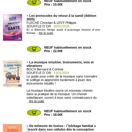
NEUF habituellement en stock
Prix : 10.00€
>
Les protocoles du retour à la santé (édition
2025)
FLECHE Christian & LEVY Philippe
SOUFFLE D´OR
: 30/01/2025
Et si Blanche Neige avait d´avantage besoin d´une
thérap ...
lire la suite
NEUF habituellement en stock
Prix : 22.00€
>
La musique intuitive. Instruments, voix et
vibrations
BOCH Bernard & Corinne
SOUFFLE D´OR
: 13/11/2024
Le guide pour créer de la musique sans connaitre
le solfège et apprendre facilement à jouer des
instruments intuitifs !
La musique intuitive ouvre un nouveau chemin
dans la pratique de la musique. Un chemin
satisfaisant, ouvert à tous sans connaissance du
...
lire la suite
NEUF habituellement en stock
Prix : 18.00€
>
De mémoire de foetus : l´héritage familial s
´inscrit dans nos cellules dès la conception