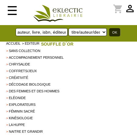
perm_identity
shopping_cart
☰
ACCUEIL
> EDITEUR
SOUFFLE D´OR
>
SANS COLLECTION
>
ACCOMPAGNEMENT PERSONNEL
>
CHRYSALIDE
>
COFFRETS/JEUX
>
CRÉATIVITÉ
>
DÉCODAGE BIOLOGIQUE
>
DES FEMMES ET DES HOMMES
>
ELÉONIDE
>
EXPLORATEURS
>
FÉMININ SACRÉ
>
KINÉSIOLOGIE
>
LA HUPPE
>
NAITRE ET GRANDIR