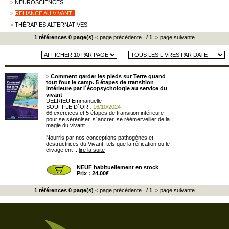
>
NEUROSCIENCES
>
RELIANCE AU VIVANT
>
THÉRAPIES ALTERNATIVES
1 références 0 page(s)
< page précédente
/
1
> page suivante
>
Comment garder les pieds sur Terre quand
tout fout le camp. 5 étapes de transition
intérieure par l´écopsychologie au service du
vivant
DELRIEU Emmanuelle
SOUFFLE D´OR
: 16/10/2024
66 exercices et 5 étapes de transition intérieure
pour se séréniser, s´ancrer, se réémerveiller de la
magie du vivant
Nourris par nos conceptions pathogènes et
destructrices du Vivant, tels que la réification ou le
clivage ent ...
lire la suite
NEUF habituellement en stock
Prix : 24.00€
1 références 0 page(s)
< page précédente
/
1
> page suivante