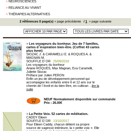
>
NEUROSCIENCES
>
RELIANCE AU VIVANT
>
THÉRAPIES ALTERNATIVES
2 références 0 page(s)
< page précédente
/
1
> page suivante
>
Les voyageurs du bonheur. Jeu de 7 familles,
cartes d´inspiration bien-être. (Coffret 43 cartes
plus livret)
SIOZAC J. & CARAMELLI E. & ROQUES A. &
MAGNAN M.
SOUFFLE D´OR
: 25/09/2018
Les voyageurs du bonheur
Ariane ROQUES, Max Magnan, Eva Caramelli,
Juliette Siozac
Préface par Julien PERON
Enfin un jeu de développement personnel qui
accompagne les enfants entre 6 et 12 ans sur le
chemin de l´éveil et du bien-être, en cultivan ...
lire la
suite
NEUF Normalement disponible sur commande
Prix : 26.00€
>
La Petite Voix. 52 cartes de méditation.
CADDY Eileen
SOUFFLE D´OR
: 13/10/2017
Pour Eileen Caddy, chacun détient sa propre
source de sagesse intérieure, la « petite voix ». Elle