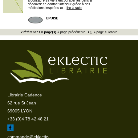
a consacré sa vie à encourager les gens à
découvrir ce contact intérieur grâce à des
méditations inspirées et ...
lire la suite
EPUISE
2 références 0 page(s)
< page précédente
/
1
> page suivante
Librairie Cadence
62 rue St Jean
69005 LYON
+33 (0)4 78 42 48 21
commande@eklectic-