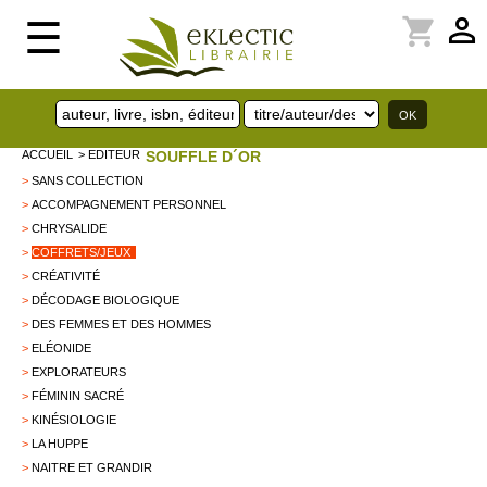
perm_identity
shopping_cart
☰
ACCUEIL
> EDITEUR
SOUFFLE D´OR
>
SANS COLLECTION
>
ACCOMPAGNEMENT PERSONNEL
>
CHRYSALIDE
>
COFFRETS/JEUX
>
CRÉATIVITÉ
>
DÉCODAGE BIOLOGIQUE
>
DES FEMMES ET DES HOMMES
>
ELÉONIDE
>
EXPLORATEURS
>
FÉMININ SACRÉ
>
KINÉSIOLOGIE
>
LA HUPPE
>
NAITRE ET GRANDIR