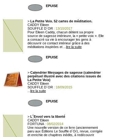
EPUISE
>
La Petite Voix. 52 cartes de méditation.
CADDY Eileen
SOUFFLE D´OR
: 13/10/2017
Pour Eileen Caddy, chacun détient sa propre
source de sagesse intérieure, la « petite voix ». Elle
a consacré sa vie à encourager les gens à
découvrir ce contact intérieur grâce à des
méditations inspirées et ...
lire la suite
EPUISE
>
Calendrier Messages de sagesse (calendrier
perpétuel illustré avec des citations issues de
La Petite Voix)
CADDY Eileen
SOUFFLE D´OR
: 18/09/2015
...
lire la suite
EPUISE
>
L´Envol vers la liberté
CADDY Eileen
FORTUNA
: 08/02/2014
Une nouvelle version de ce livre (anciennement
paru aux Éditions Le Souffle d´Or), revue, corrigée
et enrichie de chapitres inédits, à redécouvrir