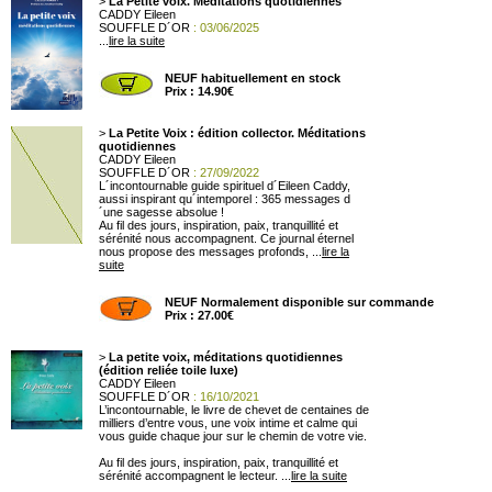
>
La Petite voix. Méditations quotidiennes
CADDY Eileen
SOUFFLE D´OR
: 03/06/2025
...
lire la suite
NEUF habituellement en stock
Prix : 14.90€
>
La Petite Voix : édition collector. Méditations
quotidiennes
CADDY Eileen
SOUFFLE D´OR
: 27/09/2022
L´incontournable guide spirituel d´Eileen Caddy,
aussi inspirant qu´intemporel : 365 messages d
´une sagesse absolue !
Au fil des jours, inspiration, paix, tranquillité et
sérénité nous accompagnent. Ce journal éternel
nous propose des messages profonds, ...
lire la
suite
NEUF Normalement disponible sur commande
Prix : 27.00€
>
La petite voix, méditations quotidiennes
(édition reliée toile luxe)
CADDY Eileen
SOUFFLE D´OR
: 16/10/2021
L’incontournable, le livre de chevet de centaines de
milliers d’entre vous, une voix intime et calme qui
vous guide chaque jour sur le chemin de votre vie.
Au fil des jours, inspiration, paix, tranquillité et
sérénité accompagnent le lecteur. ...
lire la suite