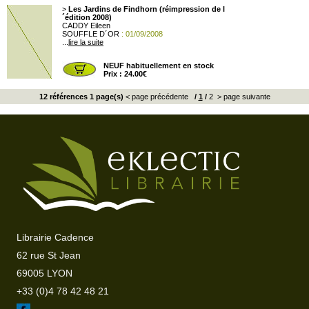
>
Les Jardins de Findhorn (réimpression de l
´édition 2008)
CADDY Eileen
SOUFFLE D´OR
: 01/09/2008
...
lire la suite
NEUF habituellement en stock
Prix : 24.00€
12 références 1 page(s)
< page précédente
/
1
/
2
> page suivante
Librairie Cadence
62 rue St Jean
69005 LYON
+33 (0)4 78 42 48 21