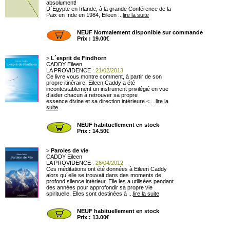
absolument!
D´Egypte en Irlande, à la grande Conférence de la
Paix en Inde en 1984, Eileen ...
lire la suite
NEUF Normalement disponible sur commande
Prix : 19.00€
>
L´esprit de Findhorn
CADDY Eileen
LA PROVIDENCE
: 21/02/2013
Ce livre vous montre comment, à partir de son
propre itinéraire, Eileen Caddy a été
incontestablement un instrument privilégié en vue
d’aider chacun à retrouver sa propre
essence divine et sa direction intérieure.< ...
lire la
suite
NEUF habituellement en stock
Prix : 14.50€
>
Paroles de vie
CADDY Eileen
LA PROVIDENCE
: 26/04/2012
Ces méditations ont été données à Eileen Caddy
alors qu´elle se trouvait dans des moments de
profond silence intérieur. Elle les a utilisées pendant
des années pour approfondir sa propre vie
spirituelle. Elles sont destinées à ...
lire la suite
NEUF habituellement en stock
Prix : 13.00€