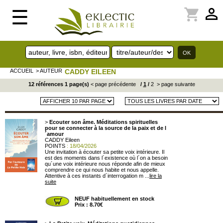
perm_identity
shopping_cart
☰
ACCUEIL
> AUTEUR
CADDY EILEEN
12 références 1 page(s)
< page précédente
/
1
/
2
> page suivante
>
Ecouter son âme. Méditations spirituelles
pour se connecter à la source de la paix et de l
´amour
CADDY Eileen
POINTS
: 18/04/2026
Une invitation à écouter sa petite voix intérieure. Il
est des moments dans l´existence où l´on a besoin
qu´une voix intérieure nous réponde afin de mieux
comprendre ce qui nous habite et nous appelle.
Attentive à ces instants d´interrogation m ...
lire la
suite
NEUF habituellement en stock
Prix : 8.70€