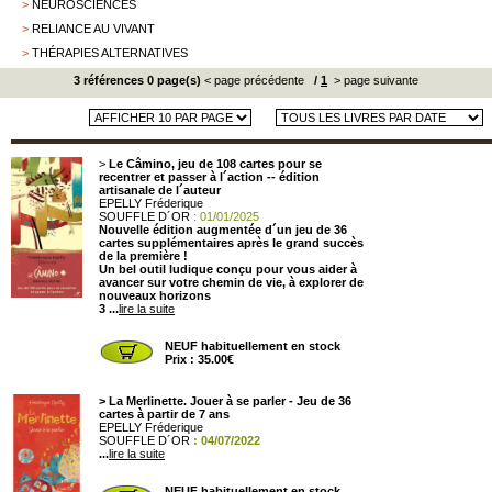
>
NEUROSCIENCES
>
RELIANCE AU VIVANT
>
THÉRAPIES ALTERNATIVES
3 références 0 page(s)
< page précédente
/
1
> page suivante
>
Le Câmino, jeu de 108 cartes pour se
recentrer et passer à l´action -- édition
artisanale de l´auteur
EPELLY Fréderique
SOUFFLE D´OR
: 01/01/2025
Nouvelle édition augmentée d´un jeu de 36
cartes supplémentaires après le grand succès
de la première !
Un bel outil ludique conçu pour vous aider à
avancer sur votre chemin de vie, à explorer de
nouveaux horizons
3 ...
lire la suite
NEUF habituellement en stock
Prix : 35.00€
>
La Merlinette. Jouer à se parler - Jeu de 36
cartes à partir de 7 ans
EPELLY Fréderique
SOUFFLE D´OR
: 04/07/2022
...
lire la suite
NEUF habituellement en stock