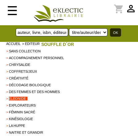
perm_identity
shopping_cart
☰
ACCUEIL
> EDITEUR
SOUFFLE D´OR
>
SANS COLLECTION
>
ACCOMPAGNEMENT PERSONNEL
>
CHRYSALIDE
>
COFFRETS/JEUX
>
CRÉATIVITÉ
>
DÉCODAGE BIOLOGIQUE
>
DES FEMMES ET DES HOMMES
>
ELÉONIDE
>
EXPLORATEURS
>
FÉMININ SACRÉ
>
KINÉSIOLOGIE
>
LA HUPPE
>
NAITRE ET GRANDIR