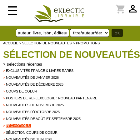
perm_identity
shopping_cart
☰
ACCUEIL
> SELECTION DE NOUVEAUTES
> PROMOTIONS
SÉLECTION DE NOUVEAUTÉS
>
selections récentes
>
EXCLUSIVITÉS FRANCE & LIVRES RARES
>
NOUVEAUTÉS DE JANVIER 2026
>
NOUVEAUTÉS DE DÉCEMBRE 2025
>
COUPS DE COEUR
>
POSTERS DE REFLEXOLOGIE : NOUVEAU PARTENAIRE
>
NOUVEAUTÉS DE NOVEMBRE 2025
>
NOUVEAUTÉS D´OCTOBRE 2025
>
NOUVEAUTÉS DE AOÛT ET SEPTEMBRE 2025
>
PROMOTIONS
>
SÉLECTION COUPS DE COEUR
>
NOUVEAUTÉS DE JUIN 2025