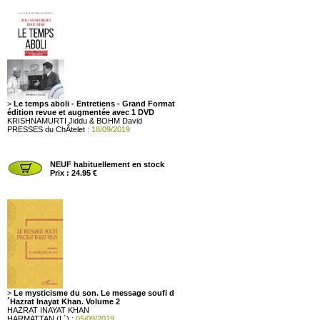
>
Le temps aboli - Entretiens - Grand Format
édition revue et augmentée avec 1 DVD
KRISHNAMURTI Jiddu & BOHM David
PRESSES du ChÂtelet
: 18/09/2019
NEUF habituellement en stock
Prix : 24.95 €
>
Le mysticisme du son. Le message soufi d
´Hazrat Inayat Khan. Volume 2
HAZRAT INAYAT KHAN
HARMATTAN (L´)
: 05/09/2019