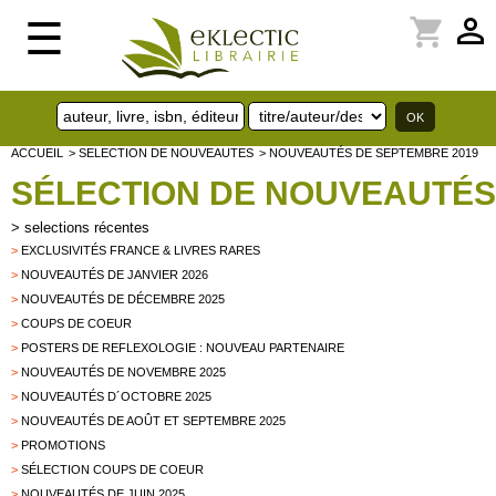
perm_identity
shopping_cart
☰
ACCUEIL
> SELECTION DE NOUVEAUTES
> NOUVEAUTÉS DE SEPTEMBRE 2019
SÉLECTION DE NOUVEAUTÉS
>
selections récentes
>
EXCLUSIVITÉS FRANCE & LIVRES RARES
>
NOUVEAUTÉS DE JANVIER 2026
>
NOUVEAUTÉS DE DÉCEMBRE 2025
>
COUPS DE COEUR
>
POSTERS DE REFLEXOLOGIE : NOUVEAU PARTENAIRE
>
NOUVEAUTÉS DE NOVEMBRE 2025
>
NOUVEAUTÉS D´OCTOBRE 2025
>
NOUVEAUTÉS DE AOÛT ET SEPTEMBRE 2025
>
PROMOTIONS
>
SÉLECTION COUPS DE COEUR
>
NOUVEAUTÉS DE JUIN 2025