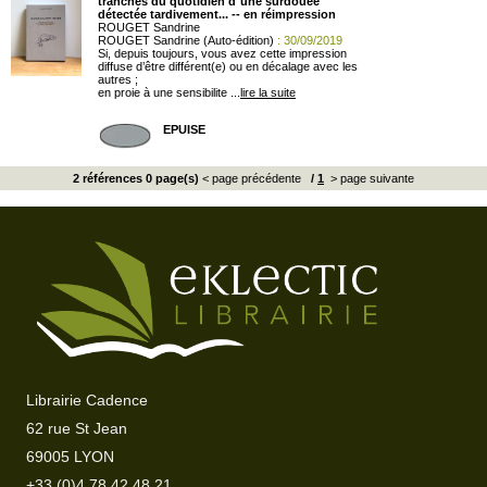
tranches du quotidien d´une surdouée
détectée tardivement... -- en réimpression
ROUGET Sandrine
ROUGET Sandrine (Auto-édition)
: 30/09/2019
Si, depuis toujours, vous avez cette impression
diffuse
d’être
différent(e)
ou
en décalage
avec les
autres ;
en proie à une
sensibilite ...
lire la suite
EPUISE
2 références 0 page(s)
< page précédente
/
1
> page suivante
Librairie Cadence
62 rue St Jean
69005 LYON
+33 (0)4 78 42 48 21