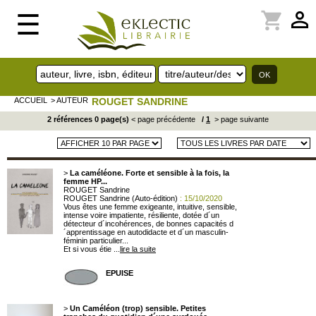
perm_identity
shopping_cart
☰
ACCUEIL
> AUTEUR
ROUGET SANDRINE
2 références 0 page(s)
< page précédente
/
1
> page suivante
>
La caméléone. Forte et sensible à la fois, la
femme HP...
ROUGET Sandrine
ROUGET Sandrine (Auto-édition)
: 15/10/2020
Vous êtes une femme exigeante, intuitive, sensible,
intense voire impatiente, résiliente, dotée d´un
détecteur d´incohérences, de bonnes capacités d
´apprentissage en autodidacte et d´un masculin-
féminin particulier...
Et si vous étie ...
lire la suite
EPUISE
>
Un Caméléon (trop) sensible. Petites