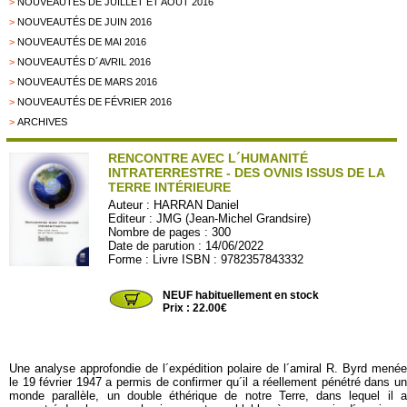
>
NOUVEAUTÉS DE JUILLET ET AOÛT 2016
>
NOUVEAUTÉS DE JUIN 2016
>
NOUVEAUTÉS DE MAI 2016
>
NOUVEAUTÉS D´AVRIL 2016
>
NOUVEAUTÉS DE MARS 2016
>
NOUVEAUTÉS DE FÉVRIER 2016
>
ARCHIVES
RENCONTRE AVEC L´HUMANITÉ
INTRATERRESTRE - DES OVNIS ISSUS DE LA
TERRE INTÉRIEURE
Auteur :
HARRAN Daniel
Editeur :
JMG (Jean-Michel Grandsire)
Nombre de pages : 300
Date de parution : 14/06/2022
Forme : Livre ISBN : 9782357843332
JMG54
NEUF habituellement en stock
Prix : 22.00€
Une analyse approfondie de l´expédition polaire de l´amiral R. Byrd menée
le 19 février 1947 a permis de confirmer qu´il a réellement pénétré dans un
monde parallèle, un double éthérique de notre Terre, dans lequel il a