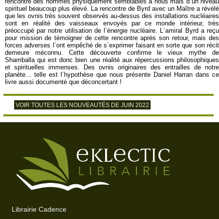
rencontré des hommes physiquement semblables à nous mais d´un niveau
spirituel beaucoup plus élevé. La rencontre de Byrd avec un Maître a révélé
que les ovnis très souvent observés au-dessus des installations nucléaires
sont en réalité des vaisseaux envoyés par ce monde intérieur, très
préoccupé par notre utilisation de l´énergie nucléaire. L´amiral Byrd a reçu
pour mission de témoigner de cette rencontre après son retour, mais des
forces adverses l´ont empêché de s´exprimer faisant en sorte que son récit
demeure méconnu. Cette découverte confirme le vieux mythe de
Shamballa qui est donc bien une réalité aux répercussions philosophiques
et spirituelles immenses. Des ovnis originaires des entrailles de notre
planète... telle est l´hypothèse que nous présente Daniel Harran dans ce
livre aussi documenté que déconcertant !
VOIR TOUTES LES NOUVEAUTÉS DE JUIN 2022
>
Librairie Cadence