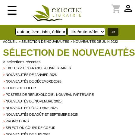
perm_identity
shopping_cart
☰
ACCUEIL
> SELECTION DE NOUVEAUTES
> NOUVEAUTÉS DE JUIN 2022
SÉLECTION DE NOUVEAUTÉS
>
selections récentes
>
EXCLUSIVITÉS FRANCE & LIVRES RARES
>
NOUVEAUTÉS DE JANVIER 2026
>
NOUVEAUTÉS DE DÉCEMBRE 2025
>
COUPS DE COEUR
>
POSTERS DE REFLEXOLOGIE : NOUVEAU PARTENAIRE
>
NOUVEAUTÉS DE NOVEMBRE 2025
>
NOUVEAUTÉS D´OCTOBRE 2025
>
NOUVEAUTÉS DE AOÛT ET SEPTEMBRE 2025
>
PROMOTIONS
>
SÉLECTION COUPS DE COEUR
>
NOUVEAUTÉS DE JUIN 2025