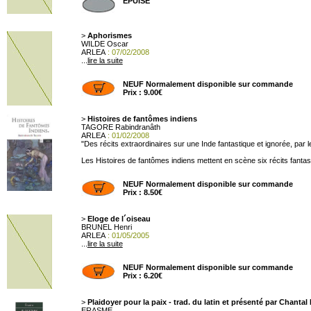
EPUISE
>
Aphorismes
WILDE Oscar
ARLEA
: 07/02/2008
...
lire la suite
NEUF Normalement disponible sur commande
Prix : 9.00€
>
Histoires de fantômes indiens
TAGORE Rabindranâth
ARLEA
: 01/02/2008
"Des récits extraordinaires sur une Inde fantastique et ignorée, par 
Les Histoires de fantômes indiens mettent en scène six récits fantastiq
NEUF Normalement disponible sur commande
Prix : 8.50€
>
Eloge de l´oiseau
BRUNEL Henri
ARLEA
: 01/05/2005
...
lire la suite
NEUF Normalement disponible sur commande
Prix : 6.20€
>
Plaidoyer pour la paix - trad. du latin et présenté par Chantal
ERASME