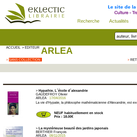
Recherche
Actualités
ACCUEIL
> EDITEUR
ARLEA
>
SANS COLLECTION
>
RET
>
Hypathie. L´étoile d´alexandrie
GAUDEFROY Olivier
ARLEA
: 17/04/2016
La vie d’Hypatie, la philosophe mathématicienne d’Alexandrie, est exc
NEUF habituellement en stock
Prix : 18.00€
>
La mystérieuse beauté des jardins japonais
BERTHIER François
ARLEA
: 08/11/2015