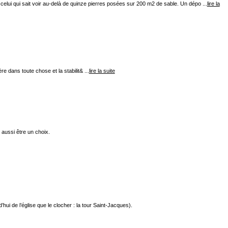
 celui qui sait voir au-delà de quinze pierres posées sur 200 m2 de sable. Un dépo ...
lire la
ère dans toute chose et la stabilit& ...
lire la suite
aussi être un choix.
hui de l’église que le clocher : la tour Saint-Jacques).