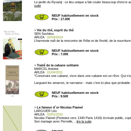
Le jardin du Ryoanji : ce lieu unique a fait couler beaucoup d’encre 
suite
NEUF habituellement en stock
Prix : 17.00€
>
Vie du thé, esprit du thé
SEN Soshitsu
ARLEA
: 02/04/2014
L’harmonie naît de la rencontre de l’hôte et de l’invité, de la nourritur
NEUF habituellement en stock
Prix : 7.00€
>
Traité de la cabane solitaire
MARCEL Antoine
ARLEA
: 01/04/2011
"Construire une cabane, vivre dans une cabane est un rêve. Qui n’a 
Larguant les amarres, le narrateur - mais c’est ici plus que probable qu’
NEUF habituellement en stock
Prix : 9.50€
>
Le faiseur d´or Nicolas Flamel
LARGUIER Léo
ARLEA
: 02/01/2010
Nicolas Flamel (Pontoise vers 1340-Paris 1418) écrivain public, copist
Son mariage avec Pernelle, ...
lire la suite