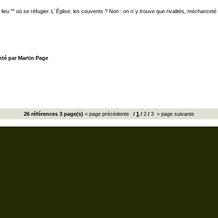
 lieu "" où se réfugier. L´Église, les couvents ? Non : on n´y trouve que rivalités, méchanceté 
nté par Martin Page
26 références 3 page(s)
< page précédente
/
1
/
2
/
3
> page suivante