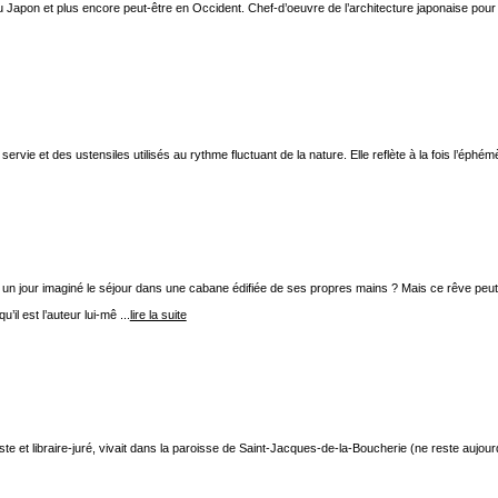
au Japon et plus encore peut-être en Occident. Chef-d’oeuvre de l’architecture japonaise pour
e servie et des ustensiles utilisés au rythme fluctuant de la nature. Elle reflète à la fois l’éphém
un jour imaginé le séjour dans une cabane édifiée de ses propres mains ? Mais ce rêve peut 
il est l’auteur lui-mê ...
lire la suite
e et libraire-juré, vivait dans la paroisse de Saint-Jacques-de-la-Boucherie (ne reste aujourd’