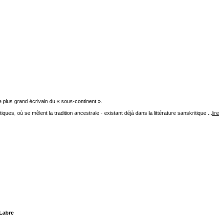
le plus grand écrivain du « sous-continent ».
ues, où se mêlent la tradition ancestrale - existant déjà dans la littérature sanskritique ...
lir
 Labre