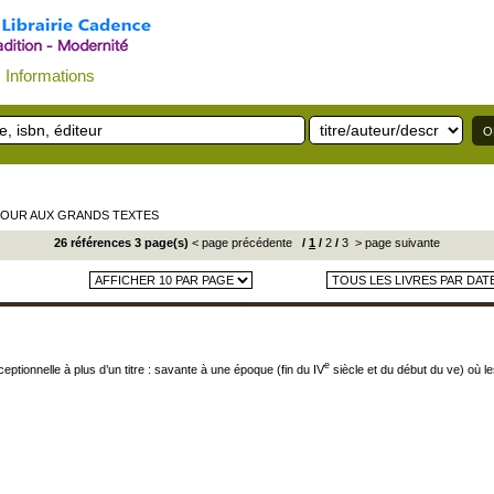
Informations
OUR AUX GRANDS TEXTES
26 références 3 page(s)
< page précédente
/
1
/
2
/
3
> page suivante
e
eptionnelle à plus d’un titre : savante à une époque (fin du IV
siècle et du début du ve) où le