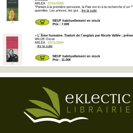
ARLEA
: 07/01/2005
"Parlant à la première personne, la Paix est ici à la recherche d´un ""
querelles. Les princes, les gra ...
lire la suite
NEUF habituellement en stock
Prix : 7.00€
>
L´Âme humaine. Traduit de l´anglais par Nicole Vallée ; prése
WILDE Oscar
ARLEA
: 02/11/2004
...
lire la suite
NEUF habituellement en stock
Prix : 11.00€