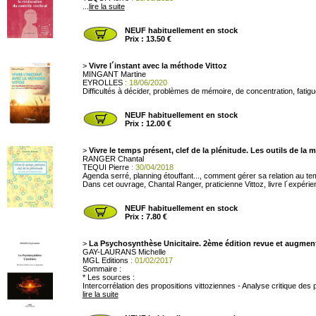
...
lire la suite
NEUF habituellement en stock
Prix : 13.50 €
>
Vivre l´instant avec la méthode Vittoz
MINGANT Martine
EYROLLES
: 18/06/2020
Difficultés à décider, problèmes de mémoire, de concentration, fatigue,
NEUF habituellement en stock
Prix : 12.00 €
>
Vivre le temps présent, clef de la plénitude. Les outils de la 
RANGER Chantal
TEQUI Pierre
: 30/04/2018
Agenda serré, planning étouffant..., comment gérer sa relation au te
Dans cet ouvrage, Chantal Ranger, praticienne Vittoz, livre l´expérien
NEUF habituellement en stock
Prix : 7.80 €
>
La Psychosynthèse Unicitaire. 2ème édition revue et augmen
GAY-LAURANS Michelle
MGL Editions
: 01/02/2017
Sommaire :
* Les sources :
Intercorrélation des propositions vittoziennes - Analyse critique de
lire la suite