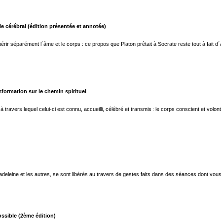
 cérébral (édition présentée et annotée)
ir séparément l´âme et le corps : ce propos que Platon prêtait à Socrate reste tout à fait d´
sformation sur le chemin spirituel
travers lequel celui-ci est connu, accueilli, célébré et transmis : le corps conscient et volont
leine et les autres, se sont libérés au travers de gestes faits dans des séances dont vous lir
ssible (2ème édition)