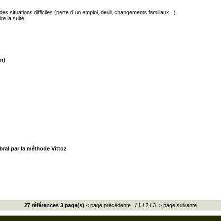
s situations difficiles (perte d´un emploi, deuil, changements familiaux...).
lire la suite
n)
bral par la méthode Vittoz
27 références 3 page(s)
< page précédente
/
1
/
2
/
3
> page suivante