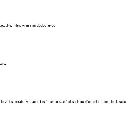
actualité, même vingt-cinq siècles après.
aire.
ez des extraits. À chaque fois l´exercice a été plus loin que l´exercice : une ...
lire la suite