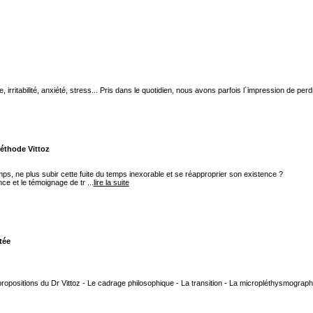
 irritabilité, anxiété, stress... Pris dans le quotidien, nous avons parfois l´impression de per
méthode Vittoz
mps, ne plus subir cette fuite du temps inexorable et se réapproprier son existence ?
ce et le témoignage de tr ...
lire la suite
tée
s propositions du Dr Vittoz - Le cadrage philosophique - La transition - La micropléthysmogr