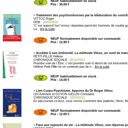
NEUF habituellement en stock
Prix : 35.00 €
>
Traitement des psychonévroses par la rééducation du contrôle
VITTOZ Roger
DDB
: 24/03/2016
"C´est aujourd´hui l´erreur répandue parmi les hommes de vouloir guér
La ...
lire la suite
NEUF Normalement disponible sur commande
Prix : 12.90 €
>
Accéder à son intériorité. La méthode Vittoz, un outil de tran
PETIT-PILLIE Hélène
CHRONIQUE SOCIALE
: 02/11/2012
Prendre soin de l´Être, c´est prendre soin d´abord de cet instrument à 
Hélène Petit-Pillie ne se contente pas de n ...
lire la suite
NEUF habituellement en stock
Prix : 14.00 €
>
Lien Corps-Psychisme. Apports du Dr Roger Vittoz
LECA Annick et GUYON-GELLIN Christiane
CHRONIQUE SOCIALE
: 03/03/2011
En parcourant ce livre, vous verrez comment des patients, Henri, Made
NEUF Normalement disponible sur commande
Prix : 12.00 €
>
Face aux ruptures de vie - La méthode Vittoz, une réponse po