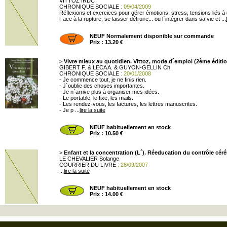
VITTOZ IRDC
CHRONIQUE SOCIALE
: 09/04/2009
Réflexions et exercices pour gérer émotions, stress, tensions liés à de
Face à la rupture, se laisser détruire... ou l´intégrer dans sa vie et ...
NEUF Normalement disponible sur commande
Prix : 13.20 €
>
Vivre mieux au quotidien. Vittoz, mode d´emploi (2ème éditio
GIBERT F. & LECA A. & GUYON-GELLIN Ch.
CHRONIQUE SOCIALE
: 20/01/2008
- Je commence tout, je ne finis rien.
- J´oublie des choses importantes.
- Je n´arrive plus à organiser mes idées.
- Le portable, le fixe, les mails.
- Les rendez-vous, les factures, les lettres manuscrites.
- Je p ...
lire la suite
NEUF habituellement en stock
Prix : 10.50 €
>
Enfant et la concentration (L´). Réeducation du contrôle céré
LE CHEVALIER Solange
COURRIER DU LIVRE
: 28/09/2007
...
lire la suite
NEUF habituellement en stock
Prix : 14.00 €