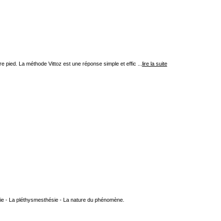
dre pied. La méthode Vittoz est une réponse simple et effic ...
lire la suite
aphie - La pléthysmesthésie - La nature du phénomène.