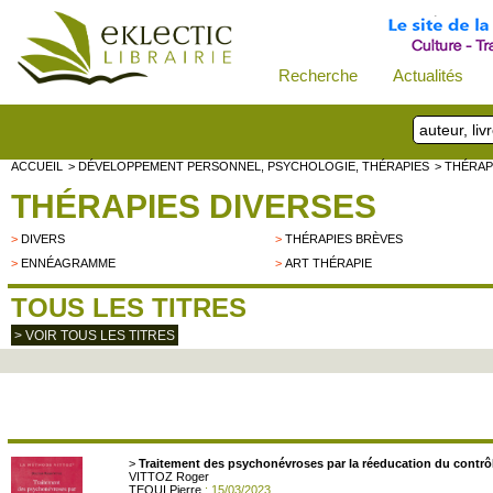
Recherche
Actualités
ACCUEIL
> DÉVELOPPEMENT PERSONNEL, PSYCHOLOGIE, THÉRAPIES
> THÉRAP
THÉRAPIES DIVERSES
>
DIVERS
>
THÉRAPIES BRÈVES
>
ENNÉAGRAMME
>
ART THÉRAPIE
TOUS LES TITRES
> VOIR TOUS LES TITRES
>
Traitement des psychonévroses par la réeducation du contrôle
VITTOZ Roger
TEQUI Pierre
: 15/03/2023