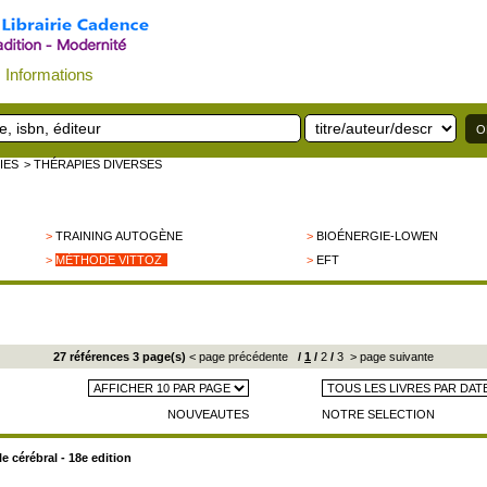
Informations
IES
> THÉRAPIES DIVERSES
>
TRAINING AUTOGÈNE
>
BIOÉNERGIE-LOWEN
>
MÉTHODE VITTOZ
>
EFT
27 références 3 page(s)
< page précédente
/
1
/
2
/
3
> page suivante
NOUVEAUTES
NOTRE SELECTION
 cérébral - 18e edition