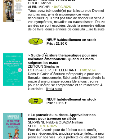
ODOUL Michel
ALBIN MICHEL
: 04/02/2026
"Vous avez été touché(e) par la lecture de Dis-moi
où tu as mal, je te dirai pourquoi car vous
découvriez qu´il était possible de donner un sens à
vos symptômes, maladies ou traumatismes. Douze
années se sont écoulées depuis la première édition
de ce livre, douze années de consulta ...
lire la suite
NEUF habituellement en stock
Prix : 21.90 €
>
Guide d´écriture thérapeutique pour une
libération émotionnelle. Quand les mots
soignent les maux
ZEITOUN Stéphanie
LOTUS & LE PETIT ELEPHANT
: 17/01/2026
Dans le Guide d´écriture thérapeutique pour une
libération émotionnelle, Stéphanie Zeitoun dévoile la
magie d´une pratique accessible à tous : écrire
pour se libérer, se comprendre et se réinventer. À
la croisée ...
lire la suite
NEUF habituellement en stock
Prix : 19.95 €
>
Le pouvoir du suricate. Apprivoiser nos
peurs pour traverser ce siècle
SERVIGNE Pablo & OBADIA Nathan
SEUIL
: 07/11/2025
Peur de l´avenir, peur de l´échec ou du conflit,
stress, éco-anxiété, angoisse existentielle... la peur
plane sur nos vies. Sous prétexte qu´elle peut faire