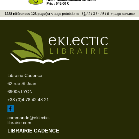
Prix : 545.00 €
1228 références 123 page(s)
< page précédente
/
1
/
2
/
3
/
4
/
5
/
6
> page suivante
Librairie Cadence
62 rue St Jean
69005 LYON
+33 (0)4 78 42 48 21
commande@eklectic-
librairie.com
LIBRAIRIE CADENCE