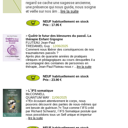
regard se cache une sagesse ancienne,
une présence qui nous guide, nous soigne
et veille sur nos âm ...
lire la suite
NEUF habituellement en stock
Prix : 17.95 €
>
Guérir le futur des blessures du passé. La
thérapie Enfant Gigogne
FLUTEAU Jean-Paul
TREDANIEL Guy
: 12/06/2025
Comment nous libérer des conséquences de nos
traumatismes passés ?
Après plus de quarante années de pratiques
cliniques et pédagogiques au cours desquelles il a
accompagné des centaines de personnes en
thérapie, Jean-Paul Fluteau nous r ...
lire la suite
NEUF habituellement en stock
Prix : 23.90 €
>
L´IFS somatique
McCONNELL
QUANTUM WAY
: 11/06/2025
«?En écoutant attentivement le corps, nous
pouvons découvrir des parties de nous-mêmes qui
ont besoin de guérison.?» Tout comme l´IFS créé
par Richard Schwartz, l´IFS Somatique postule que
nous possédons tous un Self unique et impertur
...
lire la suite
NEUF habituellement en stock