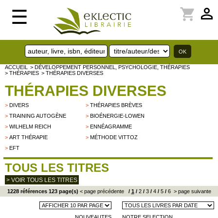
perm_identity
shopping_cart
☰
ACCUEIL
> DÉVELOPPEMENT PERSONNEL, PSYCHOLOGIE, THÉRAPIES
> THÉRAPIES
> THÉRAPIES DIVERSES
THÉRAPIES DIVERSES
>
DIVERS
>
THÉRAPIES BRÈVES
>
TRAINING AUTOGÈNE
>
BIOÉNERGIE-LOWEN
>
WILHELM REICH
>
ENNÉAGRAMME
>
ART THÉRAPIE
>
MÉTHODE VITTOZ
>
EFT
TOUS LES TITRES
> VOIR TOUS LES TITRES
1228 références 123 page(s)
< page précédente
/
1
/
2
/
3
/
4
/
5
/
6
> page suivante
NOUVEAUTES
NOTRE SELECTION