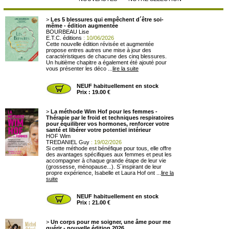
>
Les 5 blessures qui empêchent d´être soi-
même - édition augmentée
BOURBEAU Lise
E.T.C. éditions
: 10/06/2026
Cette nouvelle édition révisée et augmentée
propose entres autres une mise à jour des
caractéristiques de chacune des cinq blessures.
Un huitième chapitre a également été ajouté pour
vous présenter les déco ...
lire la suite
NEUF habituellement en stock
Prix : 19.00 €
>
La méthode Wim Hof pour les femmes -
Thérapie par le froid et techniques respiratoires
pour équilibrer vos hormones, renforcer votre
santé et libérer votre potentiel intérieur
HOF Wim
TREDANIEL Guy
: 19/02/2026
Si cette méthode est bénéfique pour tous, elle offre
des avantages spécifiques aux femmes et peut les
accompagner à chaque grande étape de leur vie
(grossesse, ménopause...). S´inspirant de leur
propre expérience, Isabelle et Laura Hof ont ...
lire la
suite
NEUF habituellement en stock
Prix : 21.00 €
>
Un corps pour me soigner, une âme pour me
guérir - nouvelle édition 2026