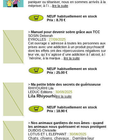
paniquer ou tétaniser, nous en sommes arrivés à la
mépriser, à l´i ...
lire la suite
NEUF habituellement en stock
Prix : 8.70 €
>
Manuel pour devenir sobre grâce aux TCC
SOSIN Deborah
EYROLLES
: 27/09/2025
Cet ouvrage s´adresse à toutes les personnes aux
prises avec une addiction à un produit psychoactif
dont les effets ont des répercussions négatives sur
leur vie, qu´il s´agisse d´une addiction à l´alcool, à l
´héroïne, à la marijua ...
lire la suite
NEUF habituellement en stock
Prix : 25.00 €
>
Ma petite bible des secrets de guérisseuse
RHIYOURHI Lila
LEDUC Editions
: 30/08/2025
Lila Rhiyourhi
lire la suite
NEUF habituellement en stock
Prix : 18.90 €
>
Nos animaux gardiens de nos âmes - quand
les animaux nous guérissent et nous protègent
DUBOIS Christelle
LOTUS ET L ELEPHANT
: 30/08/2025
Chats, chiens, chevaux… Derrière leur