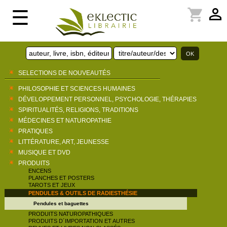
perm_identity
shopping_cart
☰
SELECTIONS DE NOUVEAUTÉS
PHILOSOPHIE ET SCIENCES HUMAINES
DÉVELOPPEMENT PERSONNEL, PSYCHOLOGIE, THÉRAPIES
SPIRITUALITÉS, RELIGIONS, TRADITIONS
MÉDECINES ET NATUROPATHIE
PRATIQUES
LITTÉRATURE, ART, JEUNESSE
MUSIQUE ET DVD
PRODUITS
ENCENS
PLANCHES ET POSTERS
TAROTS ET JEUX
PENDULES & OUTILS DE RADIESTHÉSIE
Pendules et baguettes
PRODUITS NATUROPATHIQUES
PRODUITS D´IMPORTATION ET AUTRES