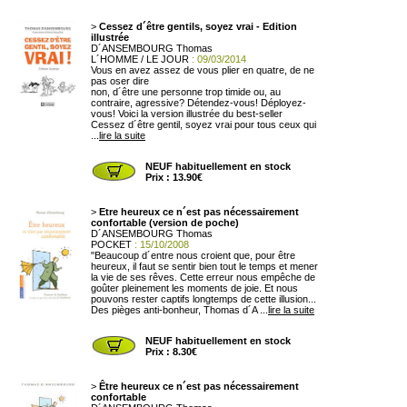
>
Cessez d´être gentils, soyez vrai - Edition
illustrée
D´ANSEMBOURG Thomas
L´HOMME / LE JOUR
: 09/03/2014
Vous en avez assez de vous plier en quatre, de ne
pas oser dire
non, d´être une personne trop timide ou, au
contraire, agressive? Détendez-vous! Déployez-
vous! Voici la version illustrée du best-seller
Cessez d´être gentil, soyez vrai pour tous ceux qui
...
lire la suite
NEUF habituellement en stock
Prix : 13.90€
>
Etre heureux ce n´est pas nécessairement
confortable (version de poche)
D´ANSEMBOURG Thomas
POCKET
: 15/10/2008
"Beaucoup d´entre nous croient que, pour être
heureux, il faut se sentir bien tout le temps et mener
la vie de ses rêves. Cette erreur nous empêche de
goûter pleinement les moments de joie. Et nous
pouvons rester captifs longtemps de cette illusion...
Des pièges anti-bonheur, Thomas d´A ...
lire la suite
NEUF habituellement en stock
Prix : 8.30€
>
Être heureux ce n´est pas nécessairement
confortable