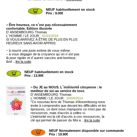
NEUF habituellement en stock
Prix : 9.00€
>
Être heureux, ce n´est pas nécessairement
confortable. Edition illustrée
D´ANSEMBOURG Thomas
L´HOMME / LE JOUR
: 01/01/2016
SI VOUS ARRIVEZ À ÊTRE DE PLUS EN PLUS
HEUREUX SANS AVOIR APPRIS:
– à nourrir une juste estime de vous-même;
– à vous dégager de la croyance qu´on n´est pas
là pour rigoler et d´autres vaccins anti-bonheur;
&nd ...
lire la suite
NEUF habituellement en stock
Prix : 13.90€
>
Du JE au NOUS. L´intériorité citoyenne : le
meilleur de soi au service de tous
D´ANSEMBOURG Thomas
L´HOMME / LE JOUR
: 20/04/2014
"Ce nouveau livre de Thomas d’Ansembourg nous
invite à comprendre que devant les difficultés et les
épreuves, ce dont nous manquons ce n’est pas de
ressources, mais d’accès à celles-ci.
L’intériorité est la clé d’accès à ces ressources, la
clé qui permet de passer du Moi a ...
lire la suite
NEUF Normalement disponible sur commande
Prix : 19.90€