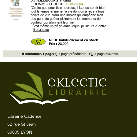
D´ANSEMBOURG Thomas
L´HOMME / LE JOUR
: 01/06/2004
"Croire que pour être heureux, il faut se sentir bien
tout le temps et mener la vie dont on a rêvé à tous
points de vue, voilà une illusion qui empêche bien
des gens de goûter pleinement les moments de
bonheur qui jalonnent leur vie.
C´est même un piège dans lequel plusieurs d´entre
...
lire la suite
NEUF habituellement en stock
Prix : 23.00€
9 références 1 page(s)
< page précédente
/
1
> page suivante
Librairie Cadence
62 rue St Jean
69005 LYON