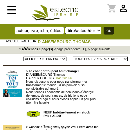
perm_identity
shopping_cart
☰
ACCUEIL
> AUTEUR
D´ANSEMBOURG THOMAS
9 références 1 page(s)
< page précédente
/
1
> page suivante
>
Te changer toi peut tout changer
D´ANSEMBOURG Thomas
HARPER COLLINS
: 04/02/2026
Nous disposons pour nous transformer - et
transformer le monde - d´un pouvoir aussi
considérable qu´ignoré.
Nous ferions l´économie de beaucoup d´énergie,
de temps, de souffrances, de frictions et de
collisions d´ego si nous avions appris un peu plus
t&o ...
lire la suite
NEUF habituellement en stock
Prix : 21.90€
>
Cessez d´être gentil, soyez vrai ! Être avec les