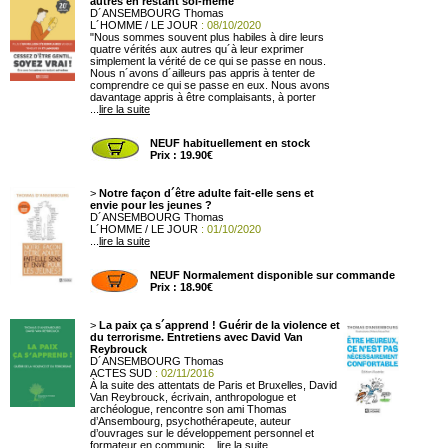
autres en restant soi-même
D´ANSEMBOURG Thomas
L´HOMME / LE JOUR
: 08/10/2020
"Nous sommes souvent plus habiles à dire leurs
quatre vérités aux autres qu´à leur exprimer
simplement la vérité de ce qui se passe en nous.
Nous n´avons d´ailleurs pas appris à tenter de
comprendre ce qui se passe en eux. Nous avons
davantage appris à être complaisants, à porter
...
lire la suite
NEUF habituellement en stock
Prix : 19.90€
>
Notre façon d´être adulte fait-elle sens et
envie pour les jeunes ?
D´ANSEMBOURG Thomas
L´HOMME / LE JOUR
: 01/10/2020
...
lire la suite
NEUF Normalement disponible sur commande
Prix : 18.90€
>
La paix ça s´apprend ! Guérir de la violence et
du terrorisme. Entretiens avec David Van
Reybrouck
D´ANSEMBOURG Thomas
ACTES SUD
: 02/11/2016
À la suite des attentats de Paris et Bruxelles, David
Van Reybrouck, écrivain, anthropologue et
archéologue, rencontre son ami Thomas
d’Ansembourg, psychothérapeute, auteur
d’ouvrages sur le développement personnel et
formateur en communic ...
lire la suite