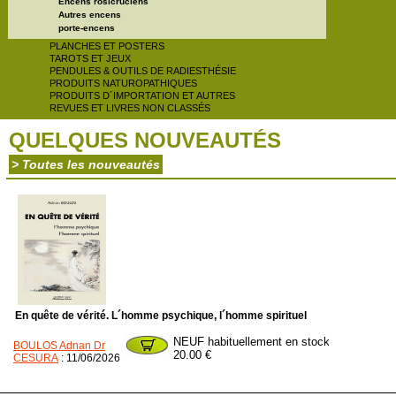
Encens rosicruciens
Autres encens
porte-encens
PLANCHES ET POSTERS
TAROTS ET JEUX
PENDULES & OUTILS DE RADIESTHÉSIE
PRODUITS NATUROPATHIQUES
PRODUITS D´IMPORTATION ET AUTRES
REVUES ET LIVRES NON CLASSÉS
QUELQUES NOUVEAUTÉS
> Toutes les nouveautés
En quête de vérité. L´homme psychique, l´homme spirituel
NEUF habituellement en stock
BOULOS Adnan Dr
20.00 €
CESURA
: 11/06/2026