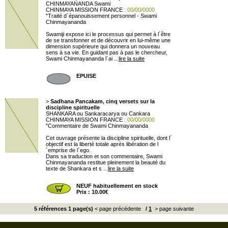
CHINMAYANANDA Swami
CHINMAYA MISSION FRANCE
: 00/00/0000
"Traité d´épanouissement personnel - Swami
Chinmayananda
Swamiji expose ici le processus qui permet à l´être
de se transfonner et de découvrir en lui-même une
dimension supérieure qui donnera un nouveau
sens à sa vie. En guidant pas à pas le chercheur,
Swami Chinmayananda l´ai ...
lire la suite
EPUISE
>
Sadhana Pancakam, cinq versets sur la
discipline spirituelle
SHANKARA ou Sankaracarya ou Cankara
CHINMAYA MISSION FRANCE
: 00/00/0000
"Commentaire de Swami Chinmayananda
Cet ouvrage présente la discipline spirituelle, dont l´
objectif est la liberté totale après libération de l
´emprise de l´ego.
Dans sa traduction et son commentaire, Swami
Chinmayananda restitue pleinement la beauté du
texte de Shankara et s ...
lire la suite
NEUF habituellement en stock
Prix : 10.00€
5 références 1 page(s)
< page précédente
/
1
> page suivante