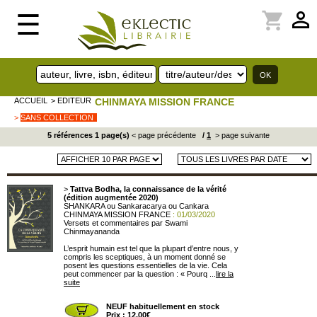
perm_identity
shopping_cart
☰
ACCUEIL
> EDITEUR
CHINMAYA MISSION FRANCE
>
SANS COLLECTION
5 références 1 page(s)
< page précédente
/
1
> page suivante
>
Tattva Bodha, la connaissance de la vérité
(édition augmentée 2020)
SHANKARA ou Sankaracarya ou Cankara
CHINMAYA MISSION FRANCE
: 01/03/2020
Versets et commentaires par Swami
Chinmayananda
L’esprit humain est tel que la plupart d’entre nous, y
compris les sceptiques, à un moment donné se
posent les questions essentielles de la vie. Cela
peut commencer par la question : « Pourq ...
lire la
suite
NEUF habituellement en stock
Prix : 12.00€