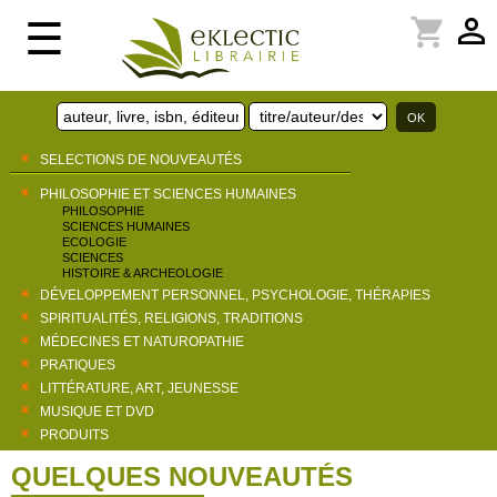
perm_identity
shopping_cart
☰
SELECTIONS DE NOUVEAUTÉS
PHILOSOPHIE ET SCIENCES HUMAINES
PHILOSOPHIE
SCIENCES HUMAINES
ECOLOGIE
SCIENCES
HISTOIRE & ARCHEOLOGIE
DÉVELOPPEMENT PERSONNEL, PSYCHOLOGIE, THÉRAPIES
SPIRITUALITÉS, RELIGIONS, TRADITIONS
MÉDECINES ET NATUROPATHIE
PRATIQUES
LITTÉRATURE, ART, JEUNESSE
MUSIQUE ET DVD
PRODUITS
QUELQUES NOUVEAUTÉS