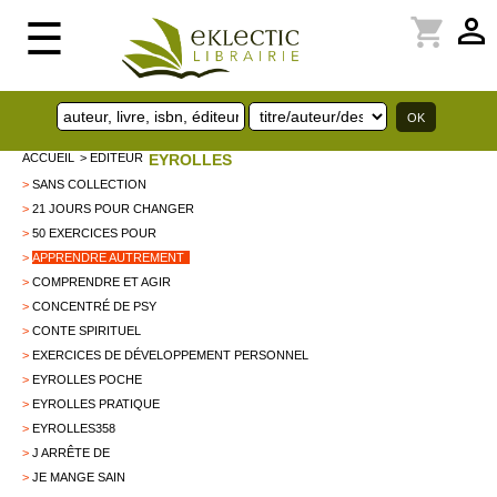
perm_identity
shopping_cart
☰
ACCUEIL
> EDITEUR
EYROLLES
>
SANS COLLECTION
>
21 JOURS POUR CHANGER
>
50 EXERCICES POUR
>
APPRENDRE AUTREMENT
>
COMPRENDRE ET AGIR
>
CONCENTRÉ DE PSY
>
CONTE SPIRITUEL
>
EXERCICES DE DÉVELOPPEMENT PERSONNEL
>
EYROLLES POCHE
>
EYROLLES PRATIQUE
>
EYROLLES358
>
J ARRÊTE DE
>
JE MANGE SAIN