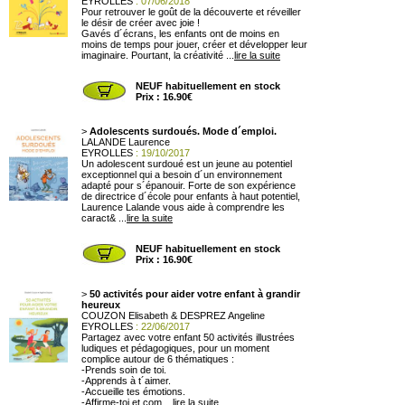
EYROLLES
: 07/06/2018
Pour retrouver le goût de la découverte et réveiller
le désir de créer avec joie !
Gavés d´écrans, les enfants ont de moins en
moins de temps pour jouer, créer et développer leur
imaginaire. Pourtant, la créativité ...
lire la suite
NEUF habituellement en stock
Prix : 16.90€
>
Adolescents surdoués. Mode d´emploi.
LALANDE Laurence
EYROLLES
: 19/10/2017
Un adolescent surdoué est un jeune au potentiel
exceptionnel qui a besoin d´un environnement
adapté pour s´épanouir. Forte de son expérience
de directrice d´école pour enfants à haut potentiel,
Laurence Lalande vous aide à comprendre les
caract& ...
lire la suite
NEUF habituellement en stock
Prix : 16.90€
>
50 activités pour aider votre enfant à grandir
heureux
COUZON Elisabeth & DESPREZ Angeline
EYROLLES
: 22/06/2017
Partagez avec votre enfant 50 activités illustrées
ludiques et pédagogiques, pour un moment
complice autour de 6 thématiques :
-Prends soin de toi.
-Apprends à t´aimer.
-Accueille tes émotions.
-Affirme-toi et com ...
lire la suite