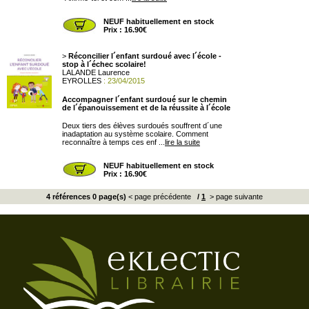
NEUF habituellement en stock
Prix : 16.90€
>
Réconcilier l´enfant surdoué avec l´école -
stop à l´échec scolaire!
LALANDE Laurence
EYROLLES
: 23/04/2015
Accompagner l´enfant surdoué sur le chemin
de l´épanouissement et de la réussite à l´école
Deux tiers des élèves surdoués souffrent d´une
inadaptation au système scolaire. Comment
reconnaître à temps ces enf ...
lire la suite
NEUF habituellement en stock
Prix : 16.90€
4 références 0 page(s)
< page précédente
/
1
> page suivante