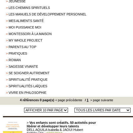
>
JEUNESSE
>
LES CHEMINS SPIRITUELS
>
LES MANUELS DE DÉVELOPPEMENT PERSONNEL
>
MES ALIMENTS SANTÉ
>
MOI PUISSANCE MOI
>
MONTESSORI À LA MAISON
>
MY WHOLE PROJECT
>
PARENTS AU TOP
>
PRATIQUES
>
ROMAN
>
SAGESSE VIVANTE
>
SE SOIGNER AUTREMENT
>
SPIRITUALITÉ PRATIQUE
>
SPIRITUALITÉS LAÏQUES
>
VIVRE EN PHILOSOPHIE
4 références 0 page(s)
< page précédente
/
1
> page suivante
>
Vos enfants sont créatifs. 50 activités pour
libérer et développer leurs talents
DELL AQUILA Isabella & JAOUI Hubert