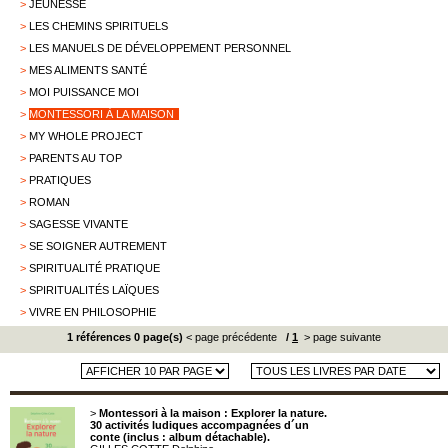
>
JEUNESSE
>
LES CHEMINS SPIRITUELS
>
LES MANUELS DE DÉVELOPPEMENT PERSONNEL
>
MES ALIMENTS SANTÉ
>
MOI PUISSANCE MOI
>
MONTESSORI À LA MAISON
>
MY WHOLE PROJECT
>
PARENTS AU TOP
>
PRATIQUES
>
ROMAN
>
SAGESSE VIVANTE
>
SE SOIGNER AUTREMENT
>
SPIRITUALITÉ PRATIQUE
>
SPIRITUALITÉS LAÏQUES
>
VIVRE EN PHILOSOPHIE
1 références 0 page(s)
< page précédente
/
1
> page suivante
>
Montessori à la maison : Explorer la nature.
30 activités ludiques accompagnées d´un
conte (inclus : album détachable).