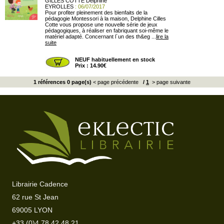
GILLES COTTE Delphine
EYROLLES
: 06/07/2017
Pour profiter pleinement des bienfaits de la
pédagogie Montessori à la maison, Delphine Cilles
Cotte vous propose une nouvelle série de jeux
pédagogiques, à réaliser en fabriquant soi-même le
matériel adapté. Concernant l´un des th&eg ...
lire la
suite
NEUF habituellement en stock
Prix : 14.90€
1 références 0 page(s)
< page précédente
/
1
> page suivante
Librairie Cadence
62 rue St Jean
69005 LYON
+33 (0)4 78 42 48 21