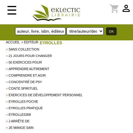
perm_identity
shopping_cart
☰
ACCUEIL
> EDITEUR
EYROLLES
>
SANS COLLECTION
>
21 JOURS POUR CHANGER
>
50 EXERCICES POUR
>
APPRENDRE AUTREMENT
>
COMPRENDRE ET AGIR
>
CONCENTRÉ DE PSY
>
CONTE SPIRITUEL
>
EXERCICES DE DÉVELOPPEMENT PERSONNEL
>
EYROLLES POCHE
>
EYROLLES PRATIQUE
>
EYROLLES358
>
J ARRÊTE DE
>
JE MANGE SAIN