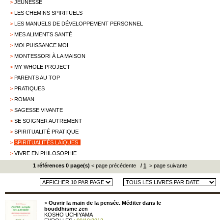
>
JEUNESSE
>
LES CHEMINS SPIRITUELS
>
LES MANUELS DE DÉVELOPPEMENT PERSONNEL
>
MES ALIMENTS SANTÉ
>
MOI PUISSANCE MOI
>
MONTESSORI À LA MAISON
>
MY WHOLE PROJECT
>
PARENTS AU TOP
>
PRATIQUES
>
ROMAN
>
SAGESSE VIVANTE
>
SE SOIGNER AUTREMENT
>
SPIRITUALITÉ PRATIQUE
>
SPIRITUALITÉS LAÏQUES
>
VIVRE EN PHILOSOPHIE
1 références 0 page(s)
< page précédente
/
1
> page suivante
>
Ouvrir la main de la pensée. Méditer dans le
bouddhisme zen
KOSHO UCHIYAMA