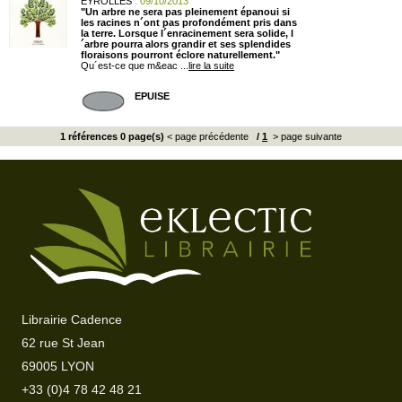
EYROLLES
: 09/10/2013
"Un arbre ne sera pas pleinement épanoui si
les racines n´ont pas profondément pris dans
la terre. Lorsque l´enracinement sera solide, l
´arbre pourra alors grandir et ses splendides
floraisons pourront éclore naturellement."
Qu´est-ce que m&eac ...
lire la suite
EPUISE
1 références 0 page(s)
< page précédente
/
1
> page suivante
Librairie Cadence
62 rue St Jean
69005 LYON
+33 (0)4 78 42 48 21