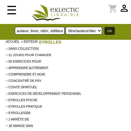
perm_identity
shopping_cart
☰
ACCUEIL
> EDITEUR
EYROLLES
>
SANS COLLECTION
>
21 JOURS POUR CHANGER
>
50 EXERCICES POUR
>
APPRENDRE AUTREMENT
>
COMPRENDRE ET AGIR
>
CONCENTRÉ DE PSY
>
CONTE SPIRITUEL
>
EXERCICES DE DÉVELOPPEMENT PERSONNEL
>
EYROLLES POCHE
>
EYROLLES PRATIQUE
>
EYROLLES358
>
J ARRÊTE DE
>
JE MANGE SAIN