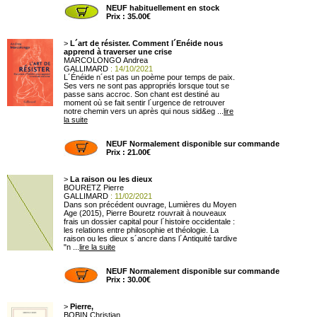
NEUF habituellement en stock
Prix : 35.00€
>
L´art de résister. Comment l´Enéide nous
apprend à traverser une crise
MARCOLONGO Andrea
GALLIMARD
: 14/10/2021
L´Énéide n´est pas un poème pour temps de paix.
Ses vers ne sont pas appropriés lorsque tout se
passe sans accroc. Son chant est destiné au
moment où se fait sentir l´urgence de retrouver
notre chemin vers un après qui nous sid&eg ...
lire
la suite
NEUF Normalement disponible sur commande
Prix : 21.00€
>
La raison ou les dieux
BOURETZ Pierre
GALLIMARD
: 11/02/2021
Dans son précédent ouvrage, Lumières du Moyen
Age (2015), Pierre Bouretz rouvrait à nouveaux
frais un dossier capital pour l´histoire occidentale :
les relations entre philosophie et théologie. La
raison ou les dieux s´ancre dans l´Antiquité tardive
"n ...
lire la suite
NEUF Normalement disponible sur commande
Prix : 30.00€
>
Pierre,
BOBIN Christian