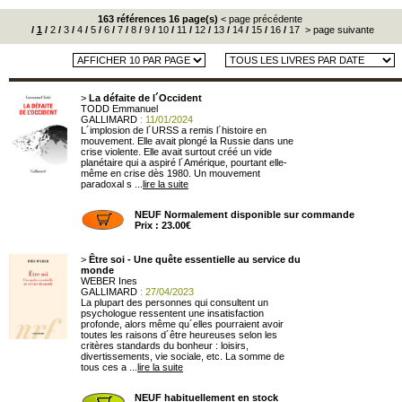
163 références 16 page(s)
< page précédente
/
1
/
2
/
3
/
4
/
5
/
6
/
7
/
8
/
9
/
10
/
11
/
12
/
13
/
14
/
15
/
16
/
17
> page suivante
>
La défaite de l´Occident
TODD Emmanuel
GALLIMARD
: 11/01/2024
L´implosion de l´URSS a remis l´histoire en
mouvement. Elle avait plongé la Russie dans une
crise violente. Elle avait surtout créé un vide
planétaire qui a aspiré l´Amérique, pourtant elle-
même en crise dès 1980. Un mouvement
paradoxal s ...
lire la suite
NEUF Normalement disponible sur commande
Prix : 23.00€
>
Être soi - Une quête essentielle au service du
monde
WEBER Ines
GALLIMARD
: 27/04/2023
La plupart des personnes qui consultent un
psychologue ressentent une insatisfaction
profonde, alors même qu´elles pourraient avoir
toutes les raisons d´être heureuses selon les
critères standards du bonheur : loisirs,
divertissements, vie sociale, etc. La somme de
tous ces a ...
lire la suite
NEUF habituellement en stock