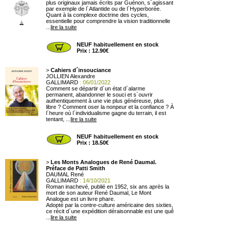
plus originaux jamais écrits par Guénon, s´agissant
par exemple de l´Atlantide ou de l´Hyperborée.
Quant à la complexe doctrine des cycles,
essentielle pour comprendre la vision traditionnelle
...
lire la suite
NEUF habituellement en stock
Prix : 12.90€
>
Cahiers d´insouciance
JOLLIEN Alexandre
GALLIMARD
: 06/01/2022
Comment se départir d´un état d´alarme
permanent, abandonner le souci et s´ouvrir
authentiquement à une vie plus généreuse, plus
libre ? Comment oser la nonpeur et la confiance ? À
l´heure où l´individualisme gagne du terrain, il est
tentant, ...
lire la suite
NEUF habituellement en stock
Prix : 18.50€
>
Les Monts Analogues de René Daumal.
Préface de Patti Smith
DAUMAL René
GALLIMARD
: 14/10/2021
Roman inachevé, publié en 1952, six ans après la
mort de son auteur René Daumal, Le Mont
Analogue est un livre phare.
Adopté par la contre-culture américaine des sixties,
ce récit d´une expédition déraisonnable est une quê
...
lire la suite