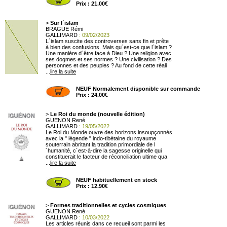
Prix : 21.00€
>
Sur l´islam
BRAGUE Rémi
GALLIMARD
: 09/02/2023
L´islam suscite des controverses sans fin et prête
à bien des confusions. Mais qu´est-ce que l´islam ?
Une manière d´être face à Dieu ? Une religion avec
ses dogmes et ses normes ? Une civilisation ? Des
personnes et des peuples ? Au fond de cette réali
...
lire la suite
NEUF Normalement disponible sur commande
Prix : 24.00€
>
Le Roi du monde (nouvelle édition)
GUENON René
GALLIMARD
: 19/05/2022
Le Roi du Monde ouvre des horizons insoupçonnés
avec la " légende " indo-tibétaine du royaume
souterrain abritant la tradition primordiale de l
´humanité, c´est-à-dire la sagesse originelle qui
constituerait le facteur de réconciliation ultime qua
...
lire la suite
NEUF habituellement en stock
Prix : 12.90€
>
Formes traditionnelles et cycles cosmiques
GUENON René
GALLIMARD
: 10/03/2022
Les articles réunis dans ce recueil sont parmi les