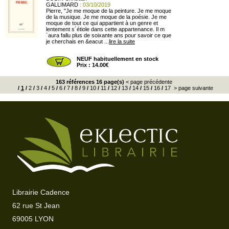
GALLIMARD
: 03/10/2019
Pierre, "Je me moque de la peinture. Je me moque
de la musique. Je me moque de la poésie. Je me
moque de tout ce qui appartient à un genre et
lentement s´étiole dans cette appartenance. Il m
´aura fallu plus de soixante ans pour savoir ce que
je cherchais en &eacut ...
lire la suite
NEUF habituellement en stock
Prix : 14.00€
163 références 16 page(s)
< page précédente
/
1
/
2
/
3
/
4
/
5
/
6
/
7
/
8
/
9
/
10
/
11
/
12
/
13
/
14
/
15
/
16
/
17
> page suivante
Librairie Cadence
62 rue St Jean
69005 LYON