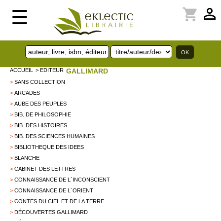
perm_identity
shopping_cart
☰
ACCUEIL
> EDITEUR
GALLIMARD
>
SANS COLLECTION
>
ARCADES
>
AUBE DES PEUPLES
>
BIB. DE PHILOSOPHIE
>
BIB. DES HISTOIRES
>
BIB. DES SCIENCES HUMAINES
>
BIBLIOTHEQUE DES IDEES
>
BLANCHE
>
CABINET DES LETTRES
>
CONNAISSANCE DE L´INCONSCIENT
>
CONNAISSANCE DE L´ORIENT
>
CONTES DU CIEL ET DE LA TERRE
>
DÉCOUVERTES GALLIMARD