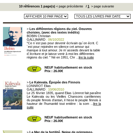
10 références 1 page(s)
< page précédente
/
1
> page suivante
>
Les différentes régions du ciel. Oeuvres
choisies. (avec des textes inédits)
BOBIN Christian
GALLIMARD
: 06/10/2022
"Ce n´est pas pour devenir écrivain qu´on écrit. C
´est pour rejoindre en silence cet amour qui
manque à tout amour. Je m´assieds devant la table
d´écriture et je laisse venir à moi les différentes
régions du ciel. " Né en 1951, Chr ...
lire la suite
NEUF habituellement en stock
Prix : 26.00€
>
Le Kalevala. Épopée des Finnois
LONNROT Elias
GALLIMARD
: 10/06/2010
Le 25 février 1835, quand Elias Lönnrot fait paraître
Le Kalevala ou les Vieilles Chansons caréliennes
du peuple finnois d’antan, il hisse le peuple finnois à
hauteur de l’humanité tout entière : la som ...
lire la
suite
NEUF habituellement en stock
Prix : 26.00€
>
La Mer de la fertilité. Neige de printemps,