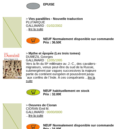
EPUISE
>
Vies parallèles - Nouvelle traduction
PLUTARQUE
GALLIMARD
: 01/02/2002
...
lire la suite
NEUF Normalement disponible sur commande
Prix : 36.50€
>
Mythe et épopée (Les trois tomes)
DUMEZIL Georges
GALLIMARD
: 12/05/1995
Vers la fin du IIIᵉ millénaire av. J.-C., des cavaliers-
migrateurs, venus peut-être du sud de la Russie,
submergèrent par vagues successives la majeure
partie du continent européen et poussèrent jusqu
´aux confins de l´Inde. À ces conquérants ...
lire la
suite
NEUF habituellement en stock
Prix : 32.00€
>
Oeuvres de Cioran
CIORAN Emil M.
GALLIMARD
: 00/00/0000
...
lire la suite
NEUF Normalement disponible sur commande
Prix : 34.00€