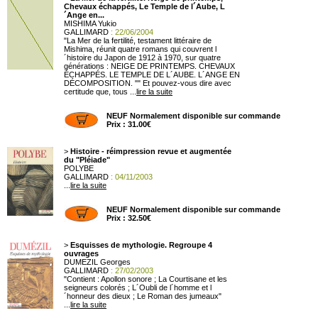
Chevaux échappés, Le Temple de l´Aube, L
´Ange en...
MISHIMA Yukio
GALLIMARD
: 22/06/2004
"La Mer de la fertilité, testament littéraire de
Mishima, réunit quatre romans qui couvrent l
´histoire du Japon de 1912 à 1970, sur quatre
générations : NEIGE DE PRINTEMPS. CHEVAUX
ÉCHAPPÉS. LE TEMPLE DE L´AUBE. L´ANGE EN
DÉCOMPOSITION. "" Et pouvez-vous dire avec
certitude que, tous ...
lire la suite
NEUF Normalement disponible sur commande
Prix : 31.00€
>
Histoire - réimpression revue et augmentée
du "Pléiade"
POLYBE
GALLIMARD
: 04/11/2003
...
lire la suite
NEUF Normalement disponible sur commande
Prix : 32.50€
>
Esquisses de mythologie. Regroupe 4
ouvrages
DUMEZIL Georges
GALLIMARD
: 27/02/2003
"Contient : Apollon sonore ; La Courtisane et les
seigneurs colorés ; L´Oubli de l´homme et l
´honneur des dieux ; Le Roman des jumeaux"
...
lire la suite