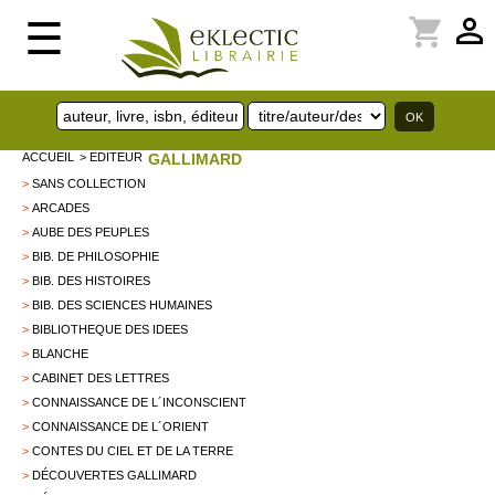
perm_identity
shopping_cart
☰
ACCUEIL
> EDITEUR
GALLIMARD
>
SANS COLLECTION
>
ARCADES
>
AUBE DES PEUPLES
>
BIB. DE PHILOSOPHIE
>
BIB. DES HISTOIRES
>
BIB. DES SCIENCES HUMAINES
>
BIBLIOTHEQUE DES IDEES
>
BLANCHE
>
CABINET DES LETTRES
>
CONNAISSANCE DE L´INCONSCIENT
>
CONNAISSANCE DE L´ORIENT
>
CONTES DU CIEL ET DE LA TERRE
>
DÉCOUVERTES GALLIMARD