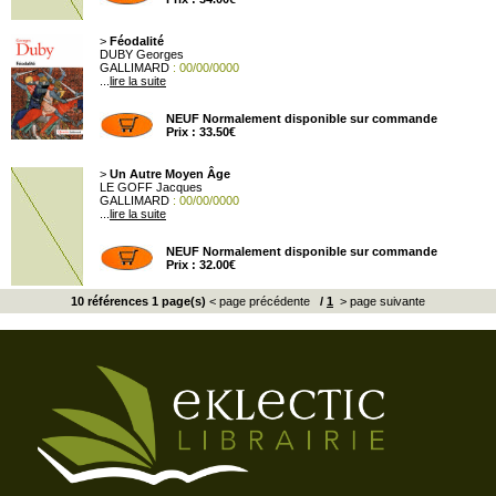
>
Féodalité
DUBY Georges
GALLIMARD
: 00/00/0000
...
lire la suite
NEUF Normalement disponible sur commande
Prix : 33.50€
>
Un Autre Moyen Âge
LE GOFF Jacques
GALLIMARD
: 00/00/0000
...
lire la suite
NEUF Normalement disponible sur commande
Prix : 32.00€
10 références 1 page(s)
< page précédente
/
1
> page suivante