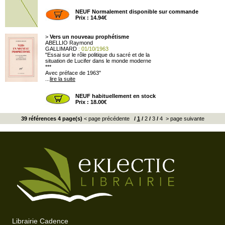
NEUF Normalement disponible sur commande
Prix : 14.94€
>
Vers un nouveau prophétisme
ABELLIO Raymond
GALLIMARD
: 01/10/1963
"Essai sur le rôle politique du sacré et de la
situation de Lucifer dans le monde moderne
***
Avec préface de 1963"
...
lire la suite
NEUF habituellement en stock
Prix : 18.00€
39 références 4 page(s)
< page précédente
/
1
/
2
/
3
/
4
> page suivante
Librairie Cadence