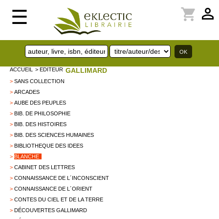
perm_identity
shopping_cart
☰
ACCUEIL
> EDITEUR
GALLIMARD
>
SANS COLLECTION
>
ARCADES
>
AUBE DES PEUPLES
>
BIB. DE PHILOSOPHIE
>
BIB. DES HISTOIRES
>
BIB. DES SCIENCES HUMAINES
>
BIBLIOTHEQUE DES IDEES
>
BLANCHE
>
CABINET DES LETTRES
>
CONNAISSANCE DE L´INCONSCIENT
>
CONNAISSANCE DE L´ORIENT
>
CONTES DU CIEL ET DE LA TERRE
>
DÉCOUVERTES GALLIMARD