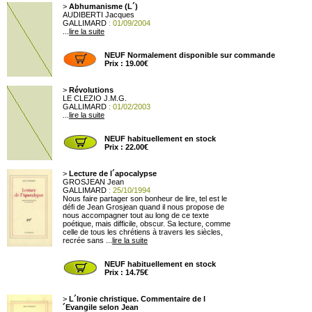
>
Abhumanisme (L´)
AUDIBERTI Jacques
GALLIMARD
: 01/09/2004
...
lire la suite
NEUF Normalement disponible sur commande
Prix : 19.00€
>
Révolutions
LE CLEZIO J.M.G.
GALLIMARD
: 01/02/2003
...
lire la suite
NEUF habituellement en stock
Prix : 22.00€
>
Lecture de l´apocalypse
GROSJEAN Jean
GALLIMARD
: 25/10/1994
Nous faire partager son bonheur de lire, tel est le
défi de Jean Grosjean quand il nous propose de
nous accompagner tout au long de ce texte
poétique, mais difficile, obscur. Sa lecture, comme
celle de tous les chrétiens à travers les siècles,
recrée sans ...
lire la suite
NEUF habituellement en stock
Prix : 14.75€
>
L´Ironie christique. Commentaire de l
´Evangile selon Jean