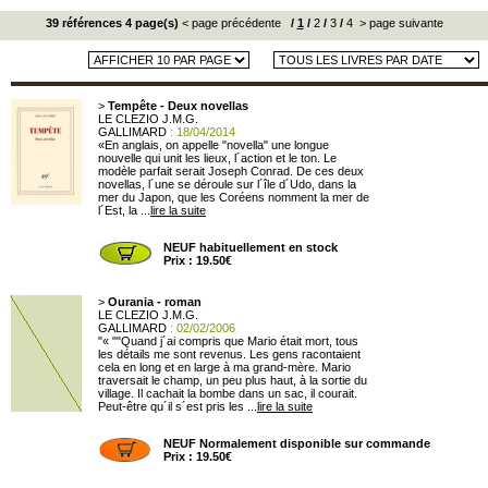
39 références 4 page(s)
< page précédente
/
1
/
2
/
3
/
4
> page suivante
>
Tempête - Deux novellas
LE CLEZIO J.M.G.
GALLIMARD
: 18/04/2014
«En anglais, on appelle "novella" une longue
nouvelle qui unit les lieux, l´action et le ton. Le
modèle parfait serait Joseph Conrad. De ces deux
novellas, l´une se déroule sur l´île d´Udo, dans la
mer du Japon, que les Coréens nomment la mer de
l´Est, la ...
lire la suite
NEUF habituellement en stock
Prix : 19.50€
>
Ourania - roman
LE CLEZIO J.M.G.
GALLIMARD
: 02/02/2006
"« ""Quand j´ai compris que Mario était mort, tous
les détails me sont revenus. Les gens racontaient
cela en long et en large à ma grand-mère. Mario
traversait le champ, un peu plus haut, à la sortie du
village. Il cachait la bombe dans un sac, il courait.
Peut-être qu´il s´est pris les ...
lire la suite
NEUF Normalement disponible sur commande
Prix : 19.50€