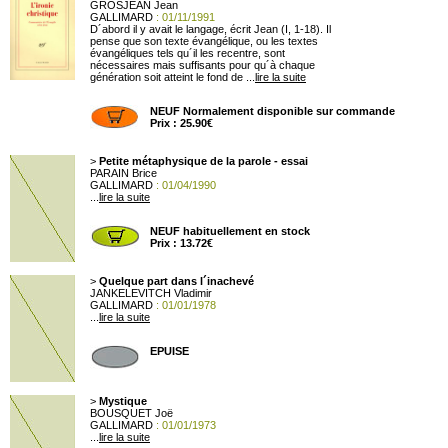
GROSJEAN Jean
GALLIMARD
: 01/11/1991
D´abord il y avait le langage
, écrit Jean (I, 1-18). Il
pense que son texte évangélique, ou les textes
évangéliques tels qu´il les recentre, sont
nécessaires mais suffisants pour qu´à chaque
génération soit atteint le fond de ...
lire la suite
NEUF Normalement disponible sur commande
Prix : 25.90€
>
Petite métaphysique de la parole - essai
PARAIN Brice
GALLIMARD
: 01/04/1990
...
lire la suite
NEUF habituellement en stock
Prix : 13.72€
>
Quelque part dans l´inachevé
JANKELEVITCH Vladimir
GALLIMARD
: 01/01/1978
...
lire la suite
EPUISE
>
Mystique
BOUSQUET Joë
GALLIMARD
: 01/01/1973
...
lire la suite