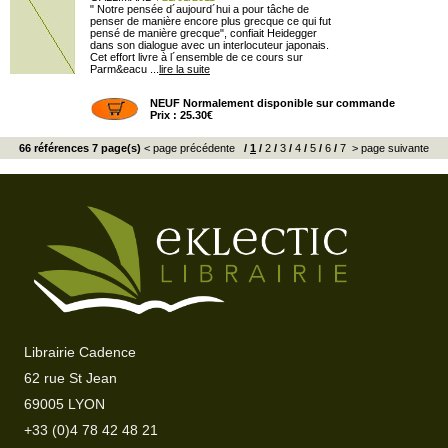
" Notre pensée d´aujourd´hui a pour tâche de
penser de manière encore plus grecque ce qui fut
pensé de manière grecque", confiait Heidegger
dans son dialogue avec un interlocuteur japonais.
Cet effort livre à l´ensemble de ce cours sur
Parm&eacu ...
lire la suite
NEUF Normalement disponible sur commande
Prix : 25.30€
66 références 7 page(s)
< page précédente
/
1
/
2
/
3
/
4
/
5
/
6
/
7
> page suivante
Librairie Cadence
62 rue St Jean
69005 LYON
+33 (0)4 78 42 48 21