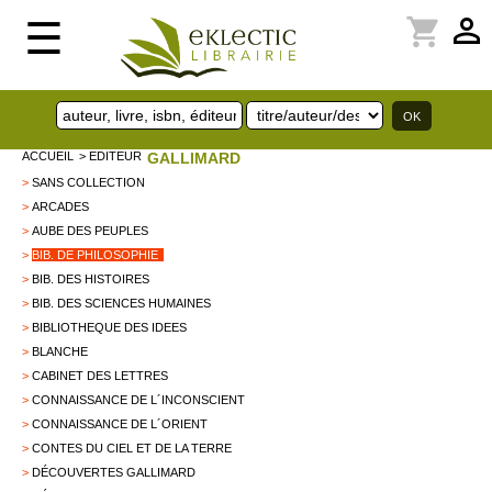
perm_identity
shopping_cart
☰
ACCUEIL
> EDITEUR
GALLIMARD
>
SANS COLLECTION
>
ARCADES
>
AUBE DES PEUPLES
>
BIB. DE PHILOSOPHIE
>
BIB. DES HISTOIRES
>
BIB. DES SCIENCES HUMAINES
>
BIBLIOTHEQUE DES IDEES
>
BLANCHE
>
CABINET DES LETTRES
>
CONNAISSANCE DE L´INCONSCIENT
>
CONNAISSANCE DE L´ORIENT
>
CONTES DU CIEL ET DE LA TERRE
>
DÉCOUVERTES GALLIMARD