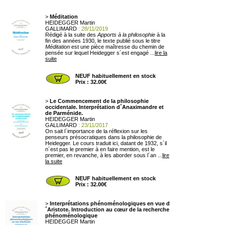
>
Méditation
HEIDEGGER Martin
GALLIMARD
: 28/11/2019
Rédigé à la suite des
Apports à la philosophie
à la
fin des années 1930, le texte publié sous le titre
Méditation
est une pièce maîtresse du chemin de
pensée sur lequel Heidegger s´est engagé ...
lire la
suite
NEUF habituellement en stock
Prix : 32.00€
>
Le Commencement de la philosophie
occidentale. Interprétation d´Anaximandre et
de Parménide.
HEIDEGGER Martin
GALLIMARD
: 23/11/2017
On sait l´importance de la réflexion sur les
penseurs présocratiques dans la philosophie de
Heidegger. Le cours traduit ici, datant de 1932, s´il
n´est pas le premier à en faire mention, est le
premier, en revanche, à les aborder sous l´an ...
lire
la suite
NEUF habituellement en stock
Prix : 32.00€
>
Interprétations phénoménologiques en vue d
´Aristote. Introduction au cœur de la recherche
phénoménologique
HEIDEGGER Martin