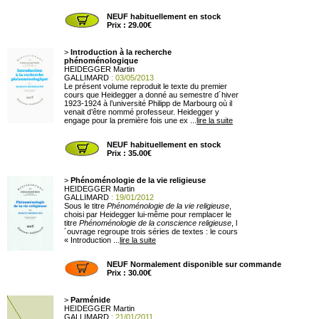
NEUF habituellement en stock
Prix : 29.00€
>
Introduction à la recherche
phénoménologique
HEIDEGGER Martin
GALLIMARD
: 03/05/2013
Le présent volume reproduit le texte du premier
cours que Heidegger a donné au semestre d´hiver
1923-1924 à l’université Philipp de Marbourg où il
venait d’être nommé professeur. Heidegger y
engage pour la première fois une ex ...
lire la suite
NEUF habituellement en stock
Prix : 35.00€
>
Phénoménologie de la vie religieuse
HEIDEGGER Martin
GALLIMARD
: 19/01/2012
Sous le titre
Phénoménologie de la vie religieuse
,
choisi par Heidegger lui-même pour remplacer le
titre
Phénoménologie de la conscience religieuse
, l
´ouvrage regroupe trois séries de textes : le cours
« Introduction ...
lire la suite
NEUF Normalement disponible sur commande
Prix : 30.00€
>
Parménide
HEIDEGGER Martin
GALLIMARD
: 21/01/2011