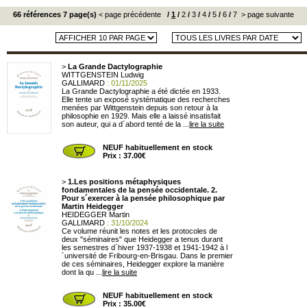
66 références 7 page(s)
< page précédente
/
1
/
2
/
3
/
4
/
5
/
6
/
7
> page suivante
>
La Grande Dactylographie
WITTGENSTEIN Ludwig
GALLIMARD
: 01/11/2025
La Grande Dactylographie a été dictée en 1933.
Elle tente un exposé systématique des recherches
menées par Wittgenstein depuis son retour à la
philosophie en 1929. Mais elle a laissé insatisfait
son auteur, qui a d´abord tenté de la ...
lire la suite
NEUF habituellement en stock
Prix : 37.00€
>
1.Les positions métaphysiques
fondamentales de la pensée occidentale. 2.
Pour s´exercer à la pensée philosophique par
Martin Heidegger
HEIDEGGER Martin
GALLIMARD
: 31/10/2024
Ce volume réunit les notes et les protocoles de
deux "séminaires" que Heidegger a tenus durant
les semestres d´hiver 1937-1938 et 1941-1942 à l
´université de Fribourg-en-Brisgau. Dans le premier
de ces séminaires, Heidegger explore la manière
dont la qu ...
lire la suite
NEUF habituellement en stock
Prix : 35.00€