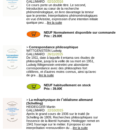
GALLIMARD
: 02/10/2016
Ce cours porte un double titre. Le second,
Introduction au cœur de la recherche
phénoménologique, en livre davantage la teneur
que le premier, Interprétations phénoménologiques
en vue d’Aristote, expression d’une intention initiale
quelque peu ...
lire la suite
NEUF Normalement disponible sur commande
Prix : 29.00€
>
Correspondance philosophique
WITTGENSTEIN Ludwig
GALLIMARD
: 26/11/2015
De 1911, date à laquelle il entama ses études de
philosophie, jusqu’à la veille de sa mort en 1951,
Ludwig Wittgenstein entretint une abondante
correspondance avec des philosophes fort
célèbres, et d’autres moins connus, ainsi qu’avec
de gra ...
lire la suite
NEUF habituellement en stock
Prix : 39.00€
>
La métaphysique de l´idéalisme allemand
(Schelling)
HEIDEGGER Martin
GALLIMARD
: 22/10/2015
Après le grand cours de 1936 sur le traité (le
Schelling de 1809, Recherches philosophiques sur
l’essence de la liberté humaine, Heidegger remet en
1941 l’ouvrage sur le métier. Il propose ici une
interprétation «renouvelée» du ...
lire la suite