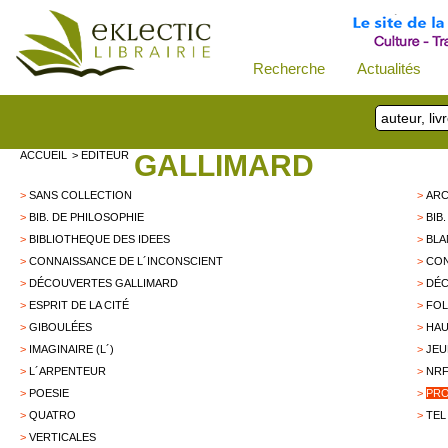
Recherche
Actualités
ACCUEIL
> EDITEUR
GALLIMARD
>
SANS COLLECTION
>
AR
>
BIB. DE PHILOSOPHIE
>
BIB
>
BIBLIOTHEQUE DES IDEES
>
BL
>
CONNAISSANCE DE L´INCONSCIENT
>
CON
>
DÉCOUVERTES GALLIMARD
>
DÉC
>
ESPRIT DE LA CITÉ
>
FOL
>
GIBOULÉES
>
HAU
>
IMAGINAIRE (L´)
>
JEU
>
L´ARPENTEUR
>
NRF
>
POESIE
>
PRO
>
QUATRO
>
TEL
>
VERTICALES