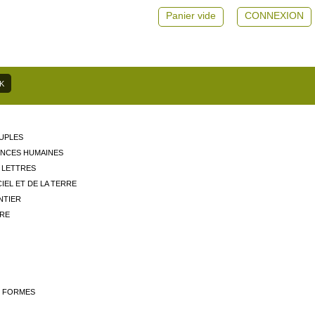
Panier vide
CONNEXION
EUPLES
IENCES HUMAINES
 LETTRES
IEL ET DE LA TERRE
NTIER
TRE
S FORMES