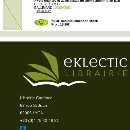
>
Fête chantée et autre essais de thème amérinidien (La)
LE CLEZIO J.M.G.
GALLIMARD
: 00/00/0000
...
lire la suite
NEUF habituellement en stock
Prix : 18.29€
Librairie Cadence
62 rue St Jean
69005 LYON
+33 (0)4 78 42 48 21