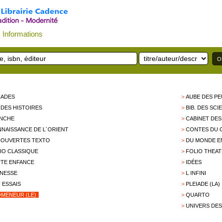
Informations
CADES
>
AUBE DES P
. DES HISTOIRES
>
BIB. DES SC
ANCHE
>
CABINET DES
NAISSANCE DE L´ORIENT
>
CONTES DU C
OUVERTES TEXTO
>
DU MONDE E
IO CLASSIQUE
>
FOLIO THEA
TE ENFANCE
>
IDÉES
NESSE
>
L INFINI
 ESSAIS
>
PLEIADE (LA)
MENEUR (LE)
>
QUARTO
>
UNIVERS DE