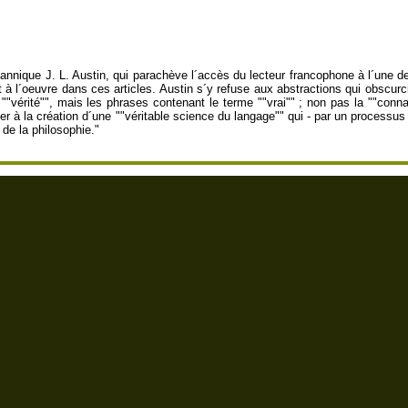
ritannique J. L. Austin, qui parachève l´accès du lecteur francophone à l´une
´oeuvre dans ces articles. Austin s´y refuse aux abstractions qui obscurcis
""vérité"", mais les phrases contenant le terme ""vrai"" ; non pas la ""conna
er à la création d´une ""véritable science du langage"" qui - par un processu
 de la philosophie."