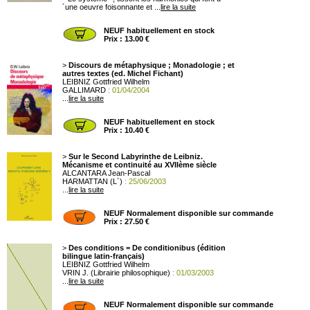
´une oeuvre foisonnante et ...
lire la suite
NEUF habituellement en stock
Prix : 13.00 €
>
Discours de métaphysique ; Monadologie ; et
autres textes (ed. Michel Fichant)
LEIBNIZ Gottfried Wilhelm
GALLIMARD
: 01/04/2004
...
lire la suite
NEUF habituellement en stock
Prix : 10.40 €
>
Sur le Second Labyrinthe de Leibniz.
Mécanisme et continuité au XVIIème siècle
ALCANTARA Jean-Pascal
HARMATTAN (L´)
: 25/06/2003
...
lire la suite
NEUF Normalement disponible sur commande
Prix : 27.50 €
>
Des conditions = De conditionibus (édition
bilingue latin-français)
LEIBNIZ Gottfried Wilhelm
VRIN J. (Librairie philosophique)
: 01/03/2003
...
lire la suite
NEUF Normalement disponible sur commande