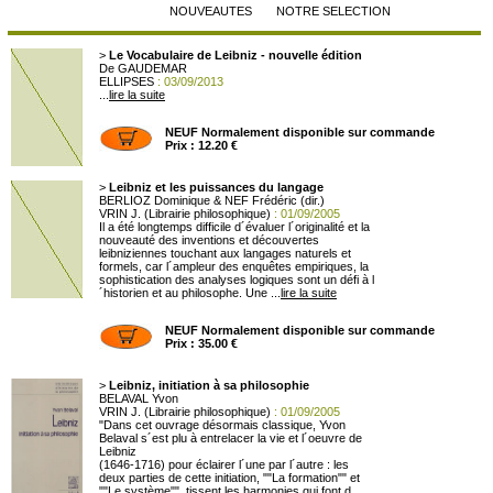
NOUVEAUTES
NOTRE SELECTION
>
Le Vocabulaire de Leibniz - nouvelle édition
De GAUDEMAR
ELLIPSES
: 03/09/2013
...
lire la suite
NEUF Normalement disponible sur commande
Prix : 12.20 €
>
Leibniz et les puissances du langage
BERLIOZ Dominique & NEF Frédéric (dir.)
VRIN J. (Librairie philosophique)
: 01/09/2005
Il a été longtemps difficile d´évaluer l´originalité et la
nouveauté des inventions et découvertes
leibniziennes touchant aux langages naturels et
formels, car l´ampleur des enquêtes empiriques, la
sophistication des analyses logiques sont un défi à l
´historien et au philosophe. Une ...
lire la suite
NEUF Normalement disponible sur commande
Prix : 35.00 €
>
Leibniz, initiation à sa philosophie
BELAVAL Yvon
VRIN J. (Librairie philosophique)
: 01/09/2005
"Dans cet ouvrage désormais classique, Yvon
Belaval s´est plu à entrelacer la vie et l´oeuvre de
Leibniz
(1646-1716) pour éclairer l´une par l´autre : les
deux parties de cette initiation, ""La formation"" et
""Le système"", tissent les harmonies qui font d