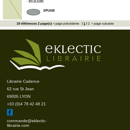
...
lire la suite
EPUISE
19 références 2 page(s)
< page précédente
/
1
/
2
> page suivante
Librairie Cadence
62 rue St Jean
69005 LYON
+33 (0)4 78 42 48 21
commande@eklectic-
librairie.com