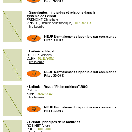
Prix : 37.00 €
>
Singularités : individus et relations dans le
système de Leibniz
FREMONT Christiane
VRIN J. (Librairie philosophique)
: 01/03/2003
...
lire la suite
NEUF Normalement disponible sur commande
Prix : 39.00 €
>
Leibniz et Hegel
DILTHEY Wilhelm
CERF
: 01/11/2002
...
lire la suite
NEUF Normalement disponible sur commande
Prix : 38.00 €
>
Leibniz - Revue ´Philosophique" 2002
Collectif
KIME
: 01/02/2002
...
lire la suite
NEUF Normalement disponible sur commande
Prix : 12.20 €
>
Leibniz, principes de la nature et...
ROBINET André
PUF
: 01/01/2001