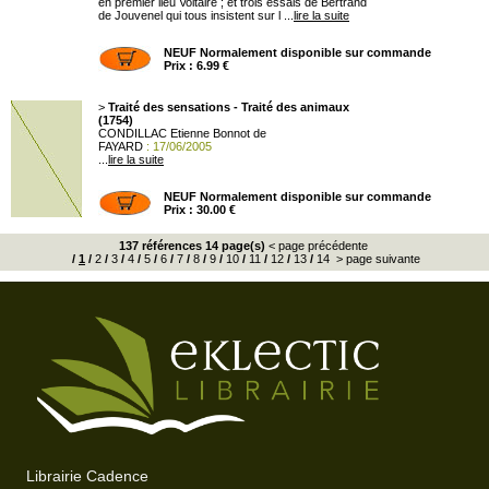
en premier lieu Voltaire ; et trois essais de Bertrand
de Jouvenel qui tous insistent sur l ...
lire la suite
NEUF Normalement disponible sur commande
Prix : 6.99 €
>
Traité des sensations - Traité des animaux
(1754)
CONDILLAC Etienne Bonnot de
FAYARD
: 17/06/2005
...
lire la suite
NEUF Normalement disponible sur commande
Prix : 30.00 €
137 références 14 page(s)
< page précédente
/
1
/
2
/
3
/
4
/
5
/
6
/
7
/
8
/
9
/
10
/
11
/
12
/
13
/
14
> page suivante
Librairie Cadence