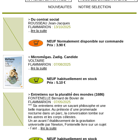
NOUVEAUTES
NOTRE SELECTION
>
Du contrat social
ROUSSEAU Jean-Jacques
FLAMMARION
: 13/10/2025
...
lire la suite
NEUF Normalement disponible sur commande
Prix : 3.90 €
>
Micromégas. Zadig. Candide
VOLTAIRE
FLAMMARION
: 07/08/2025
...
lire la suite
NEUF habituellement en stock
Prix : 5.10 €
>
Entretiens sur la pluralité des mondes (1686)
FONTENELLE Bernard de Bovier de
FLAMMARION
: 07/05/2025
""" Six entretiens entre un savant philosophe et une
belle marquise. Au prétexte d´une promenade
nocturne dans un parc, la conversation tombe sur
les astres et les corps célestes.
Un an avant l´établissement de la gravitation
universelle par Newton, Fontenelle livre sur un sujet
- l´ast ...
lire la suite
NEUF habituellement en stock