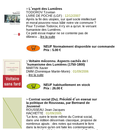
>
L´esprit des Lumières
TODOROV Tzvetan
LIVRE DE POCHE (LGF)
: 12/12/2007
Après la fin des utopies, sur quel socle intellectuel
et moral pouvons-nous bâtir notre vie commune ?
Pour Tzvetan Todorov, il n’y en a qu’un: le versant
humaniste des Lumières.
Ce petit essai majeur ne se contente pas de
d&eacu ...
lire la suite
NEUF Normalement disponible sur commande
Prix : 5.00 €
>
Voltaire méconnu. Aspects cachés de l
´humanisme des Lumières (1750-1800)
MARTIN Xavier
DMM (Dominique Martin-Morin)
: 01/09/2006
...
lire la suite
NEUF habituellement en stock
Prix : 26.00 €
>
Contrat social (Du). Précédé d´un eswsai sur
la politique de Rousseau, par Bertrand de
Jouvenel
ROUSSEAU Jean-Jacques
HACHETTE
: 01/09/2005
"Le livre, outre le texte même du Contrat social,
dans une édition désormais classique, propose de
nombreux ajouts : des notes qui resituent le livre
dans la lecture qu’en ont faite les contemporains,