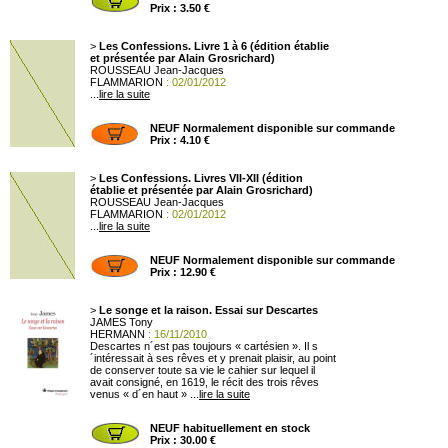
Prix : 3.50 €
>
Les Confessions. Livre 1 à 6 (édition établie
et présentée par Alain Grosrichard)
ROUSSEAU Jean-Jacques
FLAMMARION
: 02/01/2012
...
lire la suite
NEUF Normalement disponible sur commande
Prix : 4.10 €
>
Les Confessions. Livres VII-XII (édition
établie et présentée par Alain Grosrichard)
ROUSSEAU Jean-Jacques
FLAMMARION
: 02/01/2012
...
lire la suite
NEUF Normalement disponible sur commande
Prix : 12.90 €
>
Le songe et la raison. Essai sur Descartes
JAMES Tony
HERMANN
: 16/11/2010
Descartes n´est pas toujours « cartésien ». Il s
´intéressait à ses rêves et y prenait plaisir, au point
de conserver toute sa vie le cahier sur lequel il
avait consigné, en 1619, le récit des trois rêves
venus « d´en haut » ...
lire la suite
NEUF habituellement en stock
Prix : 30.00 €