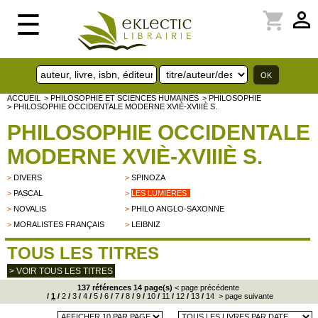
perm_identity
shopping_cart
☰
ACCUEIL
> PHILOSOPHIE ET SCIENCES HUMAINES
> PHILOSOPHIE
> PHILOSOPHIE OCCIDENTALE MODERNE XVIÈ-XVIIIÈ S.
PHILOSOPHIE OCCIDENTALE
MODERNE XVIÈ-XVIIIÈ S.
>
DIVERS
>
SPINOZA
>
PASCAL
>
LES LUMIÈRES
>
NOVALIS
>
PHILO ANGLO-SAXONNE
>
MORALISTES FRANÇAIS
>
LEIBNIZ
TOUS LES TITRES
> VOIR TOUS LES TITRES
137 références 14 page(s)
< page précédente
/
1
/
2
/
3
/
4
/
5
/
6
/
7
/
8
/
9
/
10
/
11
/
12
/
13
/
14
> page suivante