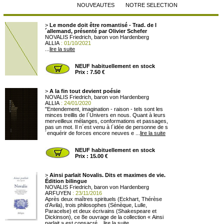
NOUVEAUTES
NOTRE SELECTION
>
Le monde doit être romantisé - Trad. de l
´allemand, présenté par Olivier Schefer
NOVALIS Friedrich, baron von Hardenberg
ALLIA
: 01/10/2021
...
lire la suite
NEUF habituellement en stock
Prix : 7.50 €
>
A la fin tout devient poésie
NOVALIS Friedrich, baron von Hardenberg
ALLIA
: 24/01/2020
"Entendement, imagination - raison - tels sont les
minces treillis de l´Univers en nous. Quant à leurs
merveilleux mélanges, conformations et passages,
pas un mot. Il n´est venu à l´idée de personne de s
´enquérir de forces encore neuves e ...
lire la suite
NEUF habituellement en stock
Prix : 15.00 €
>
Ainsi parlait Novalis. Dits et maximes de vie.
Édition bilingue
NOVALIS Friedrich, baron von Hardenberg
ARFUYEN
: 23/11/2016
Après deux maîtres spirituels (Eckhart, Thérèse
d’Avila), trois philosophes (Sénèque, Lulle,
Paracelse) et deux écrivains (Shakespeare et
Dickinson), ce 8e ouvrage de la collection « Ainsi
parlait » est consacré ...
lire la suite