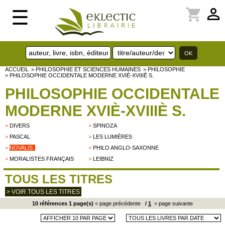
perm_identity
shopping_cart
☰
ACCUEIL
> PHILOSOPHIE ET SCIENCES HUMAINES
> PHILOSOPHIE
> PHILOSOPHIE OCCIDENTALE MODERNE XVIÈ-XVIIIÈ S.
PHILOSOPHIE OCCIDENTALE
MODERNE XVIÈ-XVIIIÈ S.
>
DIVERS
>
SPINOZA
>
PASCAL
>
LES LUMIÈRES
>
NOVALIS
>
PHILO ANGLO-SAXONNE
>
MORALISTES FRANÇAIS
>
LEIBNIZ
TOUS LES TITRES
> VOIR TOUS LES TITRES
10 références 1 page(s)
< page précédente
/
1
> page suivante