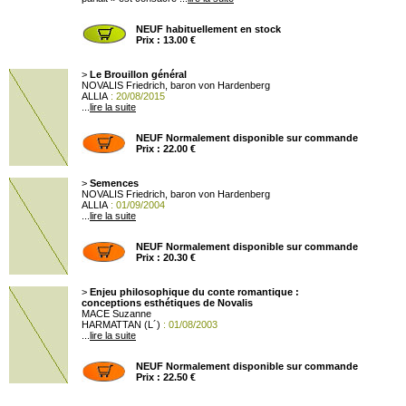
NEUF habituellement en stock
Prix : 13.00 €
>
Le Brouillon général
NOVALIS Friedrich, baron von Hardenberg
ALLIA
: 20/08/2015
...
lire la suite
NEUF Normalement disponible sur commande
Prix : 22.00 €
>
Semences
NOVALIS Friedrich, baron von Hardenberg
ALLIA
: 01/09/2004
...
lire la suite
NEUF Normalement disponible sur commande
Prix : 20.30 €
>
Enjeu philosophique du conte romantique :
conceptions esthétiques de Novalis
MACE Suzanne
HARMATTAN (L´)
: 01/08/2003
...
lire la suite
NEUF Normalement disponible sur commande
Prix : 22.50 €