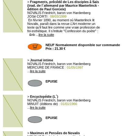
>
Fragments, précédé de Les disciples à Saïs
(trad. de l´allemand par Maurice Maeterlinck -
édition de Paul Gorceix)
NOVALIS Friedrich, baron von Hardenberg
JOSé CORTI
: 08/03/1999
En février 1890, au moment où Maeterlinck lit
Novalis, paraît dans la revue
L’Art moderne
un
texte qu’il faut lire comme une vraie profession de
foi esthétique. Il s’intitule "Confession du poète" :
&nb ...
lire la suite
NEUF Normalement disponible sur commande
Prix : 21.30 €
>
Journal intime
NOVALIS Friedrich, baron von Hardenberg
MERCURE DE FRANCE
: 01/05/1997
...
lire la suite
EPUISE
>
Encyclopédie (L´)
NOVALIS Friedrich, baron von Hardenberg
MINUIT (éditions de)
: 01/01/1966
...
lire la suite
EPUISE
>
Maximes et Pensées de Novalis