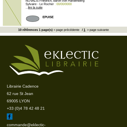
NOVALIS Friedrich, baron von Hardenberg
Sylvaire - Le Rocher
: 00/00/0000
...
lire la suite
EPUISE
10 références 1 page(s)
< page précédente
/
1
> page suivante
Librairie Cadence
62 rue St Jean
69005 LYON
+33 (0)4 78 42 48 21
commande@eklectic-