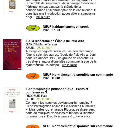
´ensemble de son œuvre, de la biologie théorique à
l´éthique, en passant par la théorie de la
connaissance et la philosophie de la conscience. Il
constitue une introduction accessible et stimulante
&agr ...
lire la suite
NEUF habituellement en stock
Prix : 27.00€
>
A la recherche de l´école de Palo Alto
GARCIA Maria-Teresa
SEUIL
: 25/11/2014
Auberge espagnole selon les uns, lieu d’échange
fécond selon les autres, l’école de Palo Alto a réuni,
dans les années 1950, un groupe de chercheurs
très divers autour d’une idée commune, issue de la
cybernétique : le compo ...
lire la suite
NEUF Normalement disponible sur commande
Prix : 11.00€
>
Anthropologie philosophique - Ecrits et
conférences 3
RICOEUR Paul
SEUIL
: 21/11/2013
Comment les hommes deviennent-ils humains ?
Cette interrogation anime les « sciences humaines
». Mais celles-ci, remarque Ricœur, se dispersent
dans de multiples disciplines et tendent à l’homme
un miroir brisé. D’où l’« urgence & ...
lire la suite
NEUF Normalement disponible sur commande