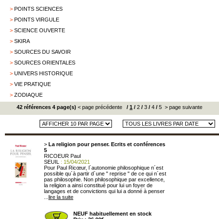
>
POINTS SCIENCES
>
POINTS VIRGULE
>
SCIENCE OUVERTE
>
SKIRA
>
SOURCES DU SAVOIR
>
SOURCES ORIENTALES
>
UNIVERS HISTORIQUE
>
VIE PRATIQUE
>
ZODIAQUE
42 références 4 page(s)
< page précédente
/
1
/
2
/
3
/
4
/
5
> page suivante
>
La religion pour penser. Ecrits et conférences
5
RICOEUR Paul
SEUIL
: 15/04/2021
Pour Paul Ricœur, l´autonomie philosophique n´est
possible qu´à partir d´une " reprise " de ce qui n´est
pas philosophie. Non philosophique par excellence,
la religion a ainsi constitué pour lui un foyer de
langages et de convictions qui lui a donné à penser
...
lire la suite
NEUF habituellement en stock