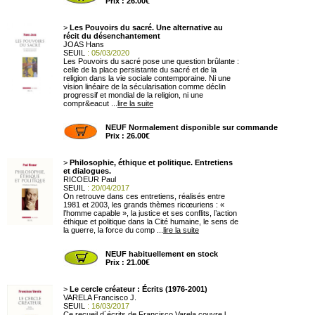
Prix : 26.00€
>
Les Pouvoirs du sacré. Une alternative au
récit du désenchantement
JOAS Hans
SEUIL
: 05/03/2020
Les Pouvoirs du sacré pose une question brûlante :
celle de la place persistante du sacré et de la
religion dans la vie sociale contemporaine. Ni une
vision linéaire de la sécularisation comme déclin
progressif et mondial de la religion, ni une
compr&eacut ...
lire la suite
NEUF Normalement disponible sur commande
Prix : 26.00€
>
Philosophie, éthique et politique. Entretiens
et dialogues.
RICOEUR Paul
SEUIL
: 20/04/2017
On retrouve dans ces entretiens, réalisés entre
1981 et 2003, les grands thèmes ricœuriens : «
l’homme capable », la justice et ses conflits, l’action
éthique et politique dans la Cité humaine, le sens de
la guerre, la force du comp ...
lire la suite
NEUF habituellement en stock
Prix : 21.00€
>
Le cercle créateur : Écrits (1976-2001)
VARELA Francisco J.
SEUIL
: 16/03/2017
Ce recueil d´écrits de Francisco Varela couvre l