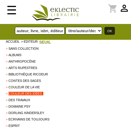
perm_identity
shopping_cart
☰
ACCUEIL
> EDITEUR
SEUIL
>
SANS COLLECTION
>
ALBUMS
>
ANTHROPOCÈNE
>
ARTS RUPESTRES
>
BIBLIOTHÈQUE RICOEUR
>
CONTES DES SAGES
>
COULEUR DE LA VIE
>
COULEUR DES IDÉES
>
DES TRAVAUX
>
DOMAINE PSY
>
DORLING KINDERSLEY
>
ECRIVAINS DE TOUJOURS
>
ESPRIT