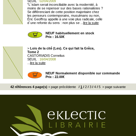
SEUIL
: 02/04/2009
"L´islam serait inconciliable avec la modernité, à
moins de se repenser sur des bases rationalistes ?
Se différenciant de cette position majoritaire chez
les penseurs contemporains, musulmans ou non,
Éric Geoffroy appelle à une voie plus radicale, celle
d´une refonte du sens : non plus se ...
lire la suite
NEUF habituellement en stock
Prix : 16.50€
>
Lois de la cité (Les). Ce qui fait la Grèce,
Tome 2
CASTORIADIS Cornelius
SEUIL
: 16/04/2008
...
lire la suite
NEUF Normalement disponible sur commande
Prix : 22.00€
42 références 4 page(s)
< page précédente
/
1
/
2
/
3
/
4
/
5
> page suivante