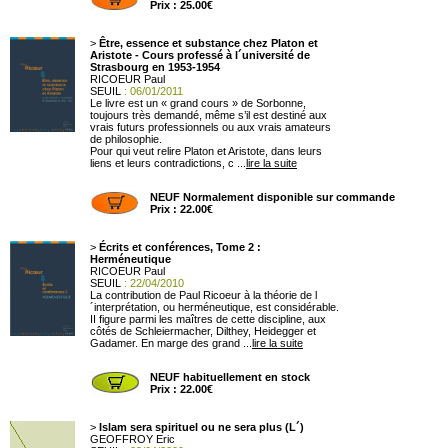
Prix : 25.00€
>
Être, essence et substance chez Platon et
Aristote - Cours professé à l´université de
Strasbourg en 1953-1954
RICOEUR Paul
SEUIL
: 06/01/2011
Le livre est un « grand cours » de Sorbonne,
toujours très demandé, même s’il est destiné aux
vrais futurs professionnels ou aux vrais amateurs
de philosophie.
Pour qui veut relire Platon et Aristote, dans leurs
liens et leurs contradictions, c ...
lire la suite
NEUF Normalement disponible sur commande
Prix : 22.00€
>
Écrits et conférences, Tome 2 :
Herméneutique
RICOEUR Paul
SEUIL
: 22/04/2010
La contribution de Paul Ricoeur à la théorie de l
´interprétation, ou herméneutique, est considérable.
II figure parmi les maîtres de cette discipline, aux
côtés de Schleiermacher, Dilthey, Heidegger et
Gadamer. En marge des grand ...
lire la suite
NEUF habituellement en stock
Prix : 22.00€
>
Islam sera spirituel ou ne sera plus (L´)
GEOFFROY Eric