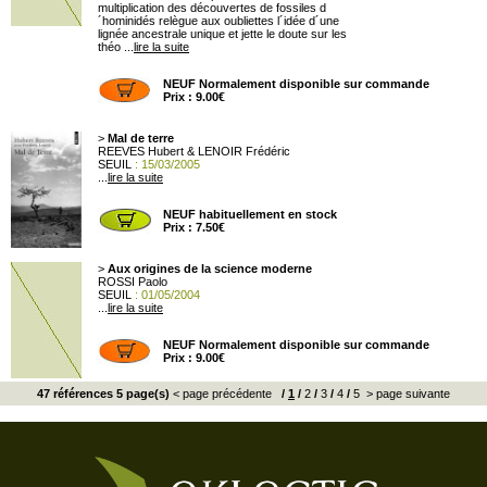
multiplication des découvertes de fossiles d
´hominidés relègue aux oubliettes l´idée d´une
lignée ancestrale unique et jette le doute sur les
théo ...
lire la suite
NEUF Normalement disponible sur commande
Prix : 9.00€
>
Mal de terre
REEVES Hubert & LENOIR Frédéric
SEUIL
: 15/03/2005
...
lire la suite
NEUF habituellement en stock
Prix : 7.50€
>
Aux origines de la science moderne
ROSSI Paolo
SEUIL
: 01/05/2004
...
lire la suite
NEUF Normalement disponible sur commande
Prix : 9.00€
47 références 5 page(s)
< page précédente
/
1
/
2
/
3
/
4
/
5
> page suivante