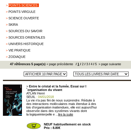
>
POINTS SCIENCES
>
POINTS VIRGULE
>
SCIENCE OUVERTE
>
SKIRA
>
SOURCES DU SAVOIR
>
SOURCES ORIENTALES
>
UNIVERS HISTORIQUE
>
VIE PRATIQUE
>
ZODIAQUE
47 références 5 page(s)
< page précédente
/
1
/
2
/
3
/
4
/
5
> page suivante
>
Entre le cristal et la fumée. Essai sur l
´organisation du vivant
ATLAN Henri
SEUIL
: 04/01/2018
La vie n’a pas fini de nous surprendre. Réduite à
des interactions moléculaires mais étendue à des
lois d’organisation inattendues, elle est aujourd’hui
observée dans des systèmes vivants dont
la logiqueinterpelle e ...
lire la suite
NEUF habituellement en stock
Prix : 8.80€