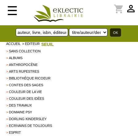
perm_identity
shopping_cart
☰
ACCUEIL
> EDITEUR
SEUIL
>
SANS COLLECTION
>
ALBUMS
>
ANTHROPOCÈNE
>
ARTS RUPESTRES
>
BIBLIOTHÈQUE RICOEUR
>
CONTES DES SAGES
>
COULEUR DE LA VIE
>
COULEUR DES IDÉES
>
DES TRAVAUX
>
DOMAINE PSY
>
DORLING KINDERSLEY
>
ECRIVAINS DE TOUJOURS
>
ESPRIT