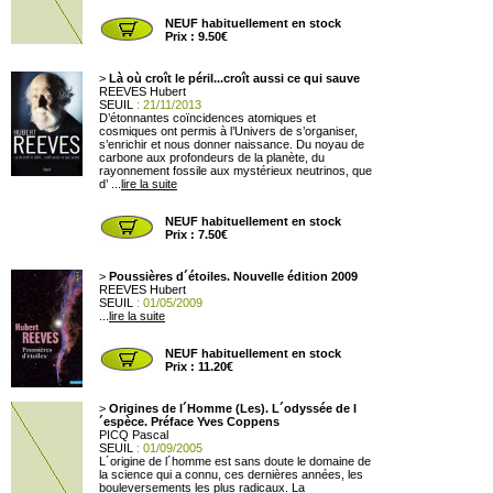
NEUF habituellement en stock
Prix : 9.50€
>
Là où croît le péril...croît aussi ce qui sauve
REEVES Hubert
SEUIL
: 21/11/2013
D’étonnantes coïncidences atomiques et
cosmiques ont permis à l’Univers de s’organiser,
s’enrichir et nous donner naissance. Du noyau de
carbone aux profondeurs de la planète, du
rayonnement fossile aux mystérieux neutrinos, que
d’ ...
lire la suite
NEUF habituellement en stock
Prix : 7.50€
>
Poussières d´étoiles. Nouvelle édition 2009
REEVES Hubert
SEUIL
: 01/05/2009
...
lire la suite
NEUF habituellement en stock
Prix : 11.20€
>
Origines de l´Homme (Les). L´odyssée de l
´espèce. Préface Yves Coppens
PICQ Pascal
SEUIL
: 01/09/2005
L´origine de l´homme est sans doute le domaine de
la science qui a connu, ces dernières années, les
bouleversements les plus radicaux. La