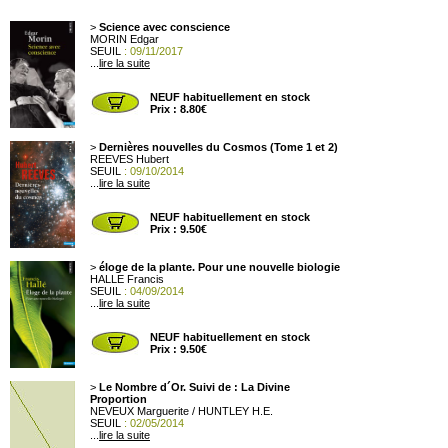
>
Science avec conscience
MORIN Edgar
SEUIL
: 09/11/2017
...
lire la suite
NEUF habituellement en stock
Prix : 8.80€
>
Dernières nouvelles du Cosmos (Tome 1 et 2)
REEVES Hubert
SEUIL
: 09/10/2014
...
lire la suite
NEUF habituellement en stock
Prix : 9.50€
>
éloge de la plante. Pour une nouvelle biologie
HALLE Francis
SEUIL
: 04/09/2014
...
lire la suite
NEUF habituellement en stock
Prix : 9.50€
>
Le Nombre d´Or. Suivi de : La Divine
Proportion
NEVEUX Marguerite / HUNTLEY H.E.
SEUIL
: 02/05/2014
...
lire la suite