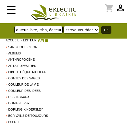
perm_identity
shopping_cart
☰
ACCUEIL
> EDITEUR
SEUIL
>
SANS COLLECTION
>
ALBUMS
>
ANTHROPOCÈNE
>
ARTS RUPESTRES
>
BIBLIOTHÈQUE RICOEUR
>
CONTES DES SAGES
>
COULEUR DE LA VIE
>
COULEUR DES IDÉES
>
DES TRAVAUX
>
DOMAINE PSY
>
DORLING KINDERSLEY
>
ECRIVAINS DE TOUJOURS
>
ESPRIT