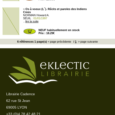
>
Os à voeux (L´). Récits et paroles des Indiens
Crees
NORMAN Howard A.
SEUIL
: 01/01/1997
...
lire la suite
NEUF habituellement en stock
Prix : 18.29€
6 références 1 page(s)
< page précédente
/
1
> page suivante
Librairie Cadence
62 rue St Jean
69005 LYON
+33 (0)4 78 42 48 21