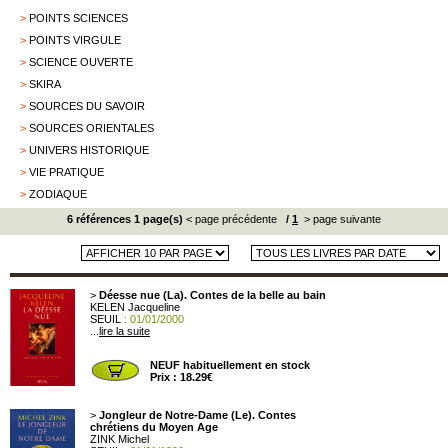
>
POINTS SCIENCES
>
POINTS VIRGULE
>
SCIENCE OUVERTE
>
SKIRA
>
SOURCES DU SAVOIR
>
SOURCES ORIENTALES
>
UNIVERS HISTORIQUE
>
VIE PRATIQUE
>
ZODIAQUE
6 références 1 page(s)
< page précédente
/
1
> page suivante
>
Déesse nue (La). Contes de la belle au bain
KELEN Jacqueline
SEUIL
: 01/01/2000
...
lire la suite
NEUF habituellement en stock
Prix : 18.29€
>
Jongleur de Notre-Dame (Le). Contes
chrétiens du Moyen Age
ZINK Michel