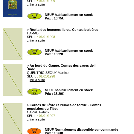
SEUIL
: 01/01/1999
...
lire la suite
NEUF habituellement en stock
Prix : 18.75€
>
Récits des hommes libres. Contes berbères
HAMADI
SEUIL
: 01/01/1998
...
lire la suite
NEUF habituellement en stock
Prix : 18.29€
>
Au bord du Gange. Contes des sages de l
´Inde
QUENTRIC-SEGUY Martine
SEUIL
: 01/01/1998
...
lire la suite
NEUF habituellement en stock
Prix : 18.29€
>
Cornes de lièvre et Plumes de tortue - Contes
populaires du Tibet
CARRE Patrick
SEUIL
: 01/01/1997
...
lire la suite
NEUF Normalement disponible sur commande
Prix : 18.60€