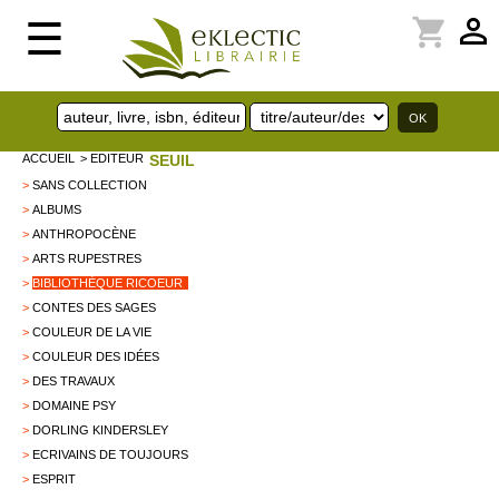
perm_identity
shopping_cart
☰
ACCUEIL
> EDITEUR
SEUIL
>
SANS COLLECTION
>
ALBUMS
>
ANTHROPOCÈNE
>
ARTS RUPESTRES
>
BIBLIOTHÈQUE RICOEUR
>
CONTES DES SAGES
>
COULEUR DE LA VIE
>
COULEUR DES IDÉES
>
DES TRAVAUX
>
DOMAINE PSY
>
DORLING KINDERSLEY
>
ECRIVAINS DE TOUJOURS
>
ESPRIT