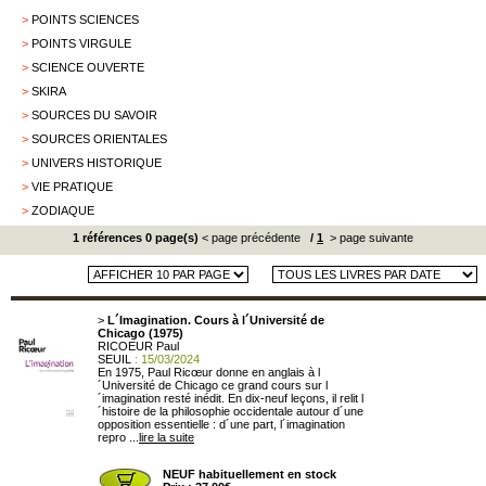
>
POINTS SCIENCES
>
POINTS VIRGULE
>
SCIENCE OUVERTE
>
SKIRA
>
SOURCES DU SAVOIR
>
SOURCES ORIENTALES
>
UNIVERS HISTORIQUE
>
VIE PRATIQUE
>
ZODIAQUE
1 références 0 page(s)
< page précédente
/
1
> page suivante
>
L´Imagination. Cours à l´Université de
Chicago (1975)
RICOEUR Paul
SEUIL
: 15/03/2024
En 1975, Paul Ricœur donne en anglais à l
´Université de Chicago ce grand cours sur l
´imagination resté inédit. En dix-neuf leçons, il relit l
´histoire de la philosophie occidentale autour d´une
opposition essentielle : d´une part, l´imagination
repro ...
lire la suite
NEUF habituellement en stock