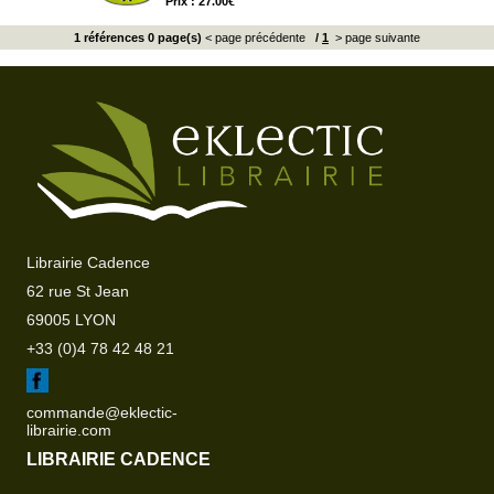
Prix : 27.00€
1 références 0 page(s)
< page précédente
/
1
> page suivante
Librairie Cadence
62 rue St Jean
69005 LYON
+33 (0)4 78 42 48 21
commande@eklectic-
librairie.com
LIBRAIRIE CADENCE