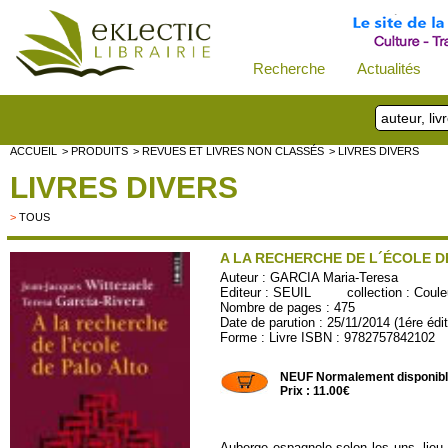
Recherche
Actualités
ACCUEIL
> PRODUITS
> REVUES ET LIVRES NON CLASSÉS
> LIVRES DIVERS
LIVRES DIVERS
>
TOUS
A LA RECHERCHE DE L´ÉCOLE D
Auteur :
GARCIA Maria-Teresa
Editeur :
SEUIL
collection :
Coule
Nombre de pages : 475
Date de parution : 25/11/2014 (1ére édi
Forme : Livre ISBN : 9782757842102
PEs748
NEUF Normalement disponib
Prix : 11.00€
Auberge espagnole selon les uns, lieu 