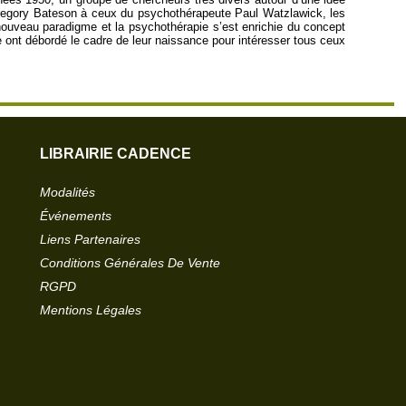
Gregory Bateson à ceux du psychothérapeute Paul Watzlawick, les
ouveau paradigme et la psychothérapie s’est enrichie du concept
 ont débordé le cadre de leur naissance pour intéresser tous ceux
LIBRAIRIE CADENCE
Modalités
Événements
Liens Partenaires
Conditions Générales De Vente
RGPD
Mentions Légales