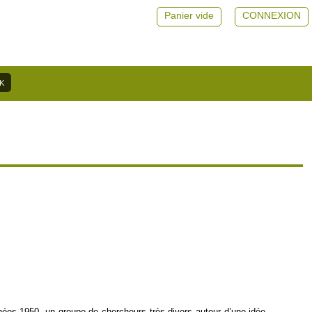
Panier vide
CONNEXION
nnées 1950, un groupe de chercheurs très divers autour d’une idée