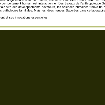
e comportement humain est interactionnel. Des travaux de l’anthropologue 
 Palo Alto des développements novateurs, les sciences humaines trouvé un n
pathologies familiales. Mais les idées neuves élaborées dans ce laboratoire
ment et ses innovations essentielles.