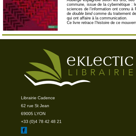
commune, issue de la cybernétique : l
sciences de l’information ont connu à
de
double bind
comme du traitement des 
qui ont affaire à la communication.
Ce livre retrace l’histoire de ce mouve
Librairie Cadence
62 rue St Jean
69005 LYON
+33 (0)4 78 42 48 21