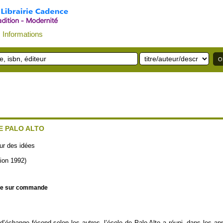
Informations
E PALO ALTO
ur des idées
tion 1992)
le sur commande
d’échange fécond selon les autres, l’école de Palo Alto a réuni, dans les a