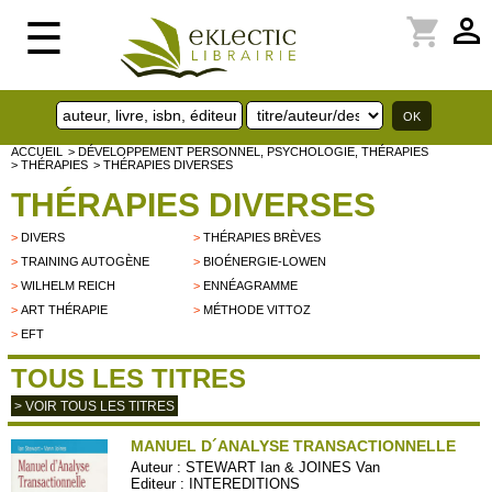
perm_identity
shopping_cart
☰
ACCUEIL
> DÉVELOPPEMENT PERSONNEL, PSYCHOLOGIE, THÉRAPIES
> THÉRAPIES
> THÉRAPIES DIVERSES
THÉRAPIES DIVERSES
>
DIVERS
>
THÉRAPIES BRÈVES
>
TRAINING AUTOGÈNE
>
BIOÉNERGIE-LOWEN
>
WILHELM REICH
>
ENNÉAGRAMME
>
ART THÉRAPIE
>
MÉTHODE VITTOZ
>
EFT
TOUS LES TITRES
> VOIR TOUS LES TITRES
MANUEL D´ANALYSE TRANSACTIONNELLE
Auteur :
STEWART Ian & JOINES Van
Editeur :
INTEREDITIONS