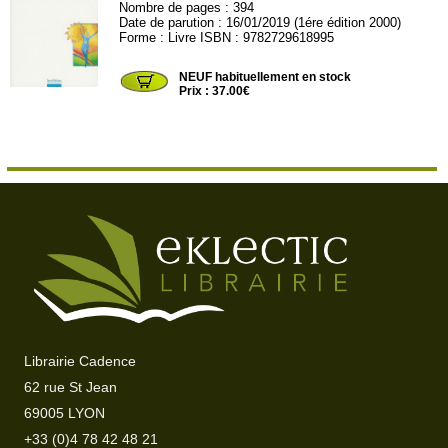
Nombre de pages : 394
Date de parution : 16/01/2019 (1ére édition 2000)
Forme : Livre ISBN : 9782729618995
INTERED02
NEUF habituellement en stock
Prix : 37.00€
Librairie Cadence
62 rue St Jean
69005 LYON
+33 (0)4 78 42 48 21