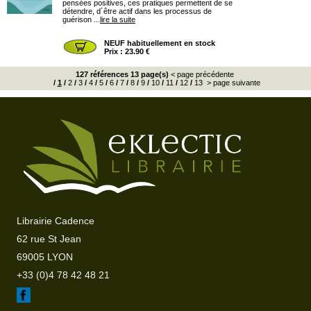
pensées positives, ces pratiques permettent de se
détendre, d´être actif dans les processus de
guérison ...
lire la suite
NEUF habituellement en stock
Prix : 23.90 €
127 références 13 page(s)
< page précédente
/
1
/
2
/
3
/
4
/
5
/
6
/
7
/
8
/
9
/
10
/
11
/
12
/
13
> page suivante
Librairie Cadence
62 rue St Jean
69005 LYON
+33 (0)4 78 42 48 21