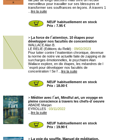
fait pas de longs discours mais offre un recueil
merveilleux pour travailler sur ses blessures et
transformer ses souffrances en leçons. À travers 1
...
lire la suite
NEUF habituellement en stock
Prix : 7.95 €
>
La force de l´attention. 10 étapes pour
développer nos facultés de concentration
WALLACE Alan B.
LE RELIE (Editions du Relié)
: 09/02/2023
Pour lutter contre l´inattention chronique, devenue
la norme de notre vie actuelle faite de zapping et de
surcharges émotionnelles, le psychiatre Alan
Wallace explore, en dix étapes, les méandres de l
´esprit pour développer nos facultés de
concentration ! Se f ...
lire la suite
NEUF habituellement en stock
Prix : 18.00 €
>
Méditer avec l´art. Mindful art, un voyage en
pleine conscience à travers les chefs-d´oeuvre
ABADIE Marjan
EYROLLES
: 03/11/2022
...
lire la suite
NEUF habituellement en stock
Prix : 19.90 €
>
La voie du souffle. Manuel de méditation.