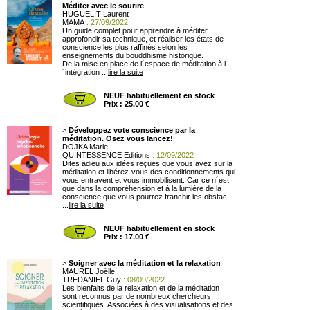
Méditer avec le sourire
HUGUELIT Laurent
MAMA
: 27/09/2022
Un guide complet pour apprendre à méditer,
approfondir sa technique, et réaliser les états de
conscience les plus raffinés selon les
enseignements du bouddhisme historique.
De la mise en place de l´espace de méditation à l
´intégration ...
lire la suite
NEUF habituellement en stock
Prix : 25.00 €
>
Développez vote conscience par la
méditation. Osez vous lancez!
DOJKA Marie
QUINTESSENCE Editions
: 12/09/2022
Dites adieu aux idées reçues que vous avez sur la
méditation et libérez-vous des conditionnements qui
vous entravent et vous immobilisent. Car ce n´est
que dans la compréhension et à la lumière de la
conscience que vous pourrez franchir les obstac
...
lire la suite
NEUF habituellement en stock
Prix : 17.00 €
>
Soigner avec la méditation et la relaxation
MAUREL Joëlle
TREDANIEL Guy
: 08/09/2022
Les bienfaits de la relaxation et de la méditation
sont reconnus par de nombreux chercheurs
scientifiques. Associées à des visualisations et des