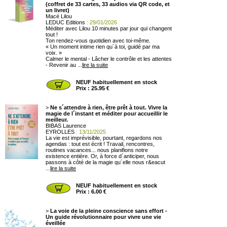
(coffret de 33 cartes, 33 audios via QR code, et
un livret)
Macé Lilou
LEDUC Editions
: 29/01/2026
Méditer avec Lilou 10 minutes par jour qui changent
tout !
Ton rendez-vous quotidien avec toi-même.
« Un moment intime rien qu´à toi, guidé par ma
voix. »
Calmer le mental - Lâcher le contrôle et les attentes
- Revenir au ...
lire la suite
NEUF habituellement en stock
Prix : 25.95 €
>
Ne s´attendre à rien, être prêt à tout. Vivre la
magie de l´instant et méditer pour accueillir le
meilleur.
BIBAS Laurence
EYROLLES
: 13/11/2025
La vie est imprévisible, pourtant, regardons nos
agendas : tout est écrit ! Travail, rencontres,
routines vacances... nous planifions notre
existence entière. Or, à force d´anticiper, nous
passons à côté de la magie qu´elle nous r&eacut
...
lire la suite
NEUF habituellement en stock
Prix : 6.00 €
>
La voie de la pleine conscience sans effort -
Un guide révolutionnaire pour vivre une vie
éveillée