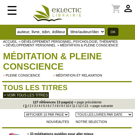
perm_identity
shopping_cart
☰
ACCUEIL
> DÉVELOPPEMENT PERSONNEL, PSYCHOLOGIE, THÉRAPIES
> DÉVELOPPEMENT PERSONNEL
> MÉDITATION & PLEINE CONSCIENCE
MÉDITATION & PLEINE
CONSCIENCE
>
PLEINE CONSCIENCE
>
MÉDITATION ET RELAXATION
TOUS LES TITRES
> VOIR TOUS LES TITRES
127 références 13 page(s)
< page précédente
/
1
/
2
/
3
/
4
/
5
/
6
/
7
/
8
/
9
/
10
/
11
/
12
/
13
> page suivante
NOUVEAUTES
NOTRE SELECTION
>
33 méditations guidées pour aller mieux