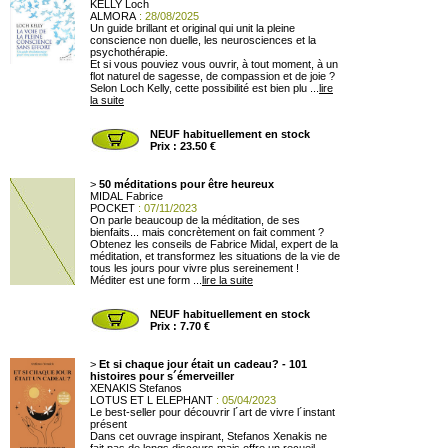
KELLY Loch
ALMORA
: 28/08/2025
Un guide brillant et original qui unit la pleine
conscience non duelle, les neurosciences et la
psychothérapie.
Et si vous pouviez vous ouvrir, à tout moment, à un
flot naturel de sagesse, de compassion et de joie ?
Selon Loch Kelly, cette possibilité est bien plu ...
lire
la suite
NEUF habituellement en stock
Prix : 23.50 €
>
50 méditations pour être heureux
MIDAL Fabrice
POCKET
: 07/11/2023
On parle beaucoup de la méditation, de ses
bienfaits... mais concrètement on fait comment ?
Obtenez les conseils de Fabrice Midal, expert de la
méditation, et transformez les situations de la vie de
tous les jours pour vivre plus sereinement !
Méditer est une form ...
lire la suite
NEUF habituellement en stock
Prix : 7.70 €
>
Et si chaque jour était un cadeau? - 101
histoires pour s´émerveiller
XENAKIS Stefanos
LOTUS ET L ELEPHANT
: 05/04/2023
Le best-seller pour découvrir l´art de vivre l´instant
présent
Dans cet ouvrage inspirant, Stefanos Xenakis ne