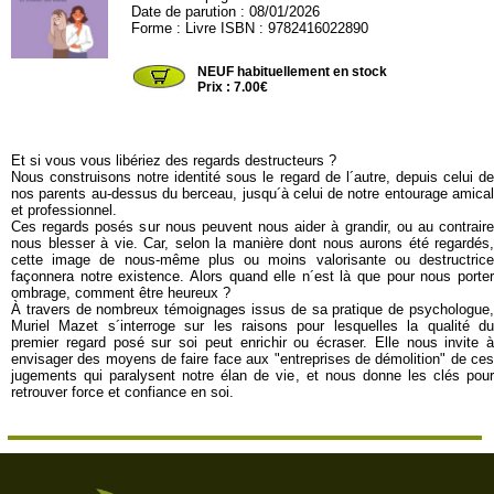
Date de parution : 08/01/2026
Forme : Livre ISBN : 9782416022890
EYROLLES229
NEUF habituellement en stock
Prix : 7.00€
Et si vous vous libériez des regards destructeurs ?
Nous construisons notre identité sous le regard de l´autre, depuis celui de
nos parents au-dessus du berceau, jusqu´à celui de notre entourage amical
et professionnel.
Ces regards posés sur nous peuvent nous aider à grandir, ou au contraire
nous blesser à vie. Car, selon la manière dont nous aurons été regardés,
cette image de nous-même plus ou moins valorisante ou destructrice
façonnera notre existence. Alors quand elle n´est là que pour nous porter
ombrage, comment être heureux ?
À travers de nombreux témoignages issus de sa pratique de psychologue,
Muriel Mazet s´interroge sur les raisons pour lesquelles la qualité du
premier regard posé sur soi peut enrichir ou écraser. Elle nous invite à
envisager des moyens de faire face aux "entreprises de démolition" de ces
jugements qui paralysent notre élan de vie, et nous donne les clés pour
retrouver force et confiance en soi.