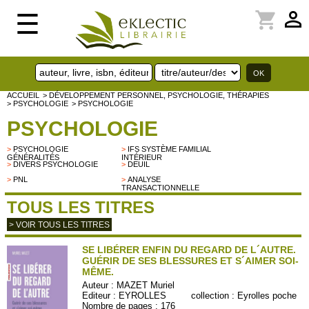
perm_identity
shopping_cart
☰
ACCUEIL
> DÉVELOPPEMENT PERSONNEL, PSYCHOLOGIE, THÉRAPIES
> PSYCHOLOGIE
> PSYCHOLOGIE
PSYCHOLOGIE
>
PSYCHOLOGIE
>
IFS SYSTÈME FAMILIAL
GÉNÉRALITÉS
INTÉRIEUR
>
DIVERS PSYCHOLOGIE
>
DEUIL
>
PNL
>
ANALYSE
TRANSACTIONNELLE
TOUS LES TITRES
> VOIR TOUS LES TITRES
SE LIBÉRER ENFIN DU REGARD DE L´AUTRE.
GUÉRIR DE SES BLESSURES ET S´AIMER SOI-
MÊME.
Auteur :
MAZET Muriel
Editeur :
EYROLLES
collection :
Eyrolles poche
Nombre de pages : 176