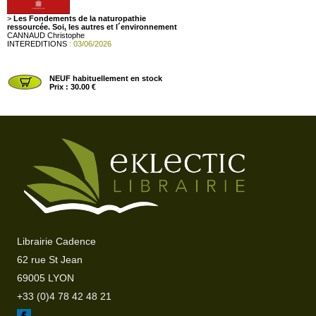
>
Les Fondements de la naturopathie
ressourcée. Soi, les autres et l´environnement
CANNAUD Christophe
INTEREDITIONS
: 03/06/2026
NEUF habituellement en stock
Prix : 30.00 €
>
111 maladies du XXI° siècle. 111 prescriptions
naturelles (4e édition révisée et augmentée de
100 maladies du XXIe siècle)
WILLEM Jean-Pierre
TESTEZ (Marco Pietteur)
: 10/06/2026
Librairie Cadence
62 rue St Jean
NEUF habituellement en stock
Prix : 39.50 €
69005 LYON
+33 (0)4 78 42 48 21