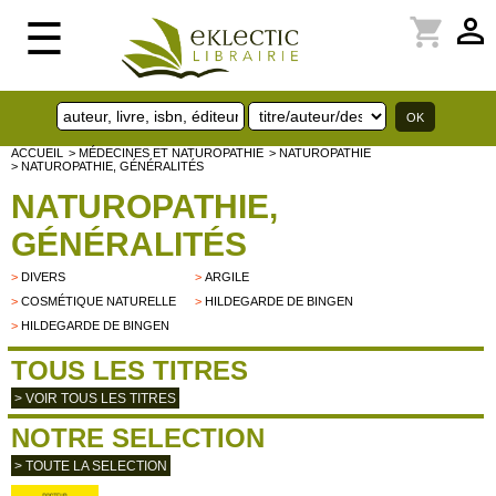
perm_identity
shopping_cart
☰
ACCUEIL
> MÉDECINES ET NATUROPATHIE
> NATUROPATHIE
> NATUROPATHIE, GÉNÉRALITÉS
NATUROPATHIE,
GÉNÉRALITÉS
>
DIVERS
>
ARGILE
>
COSMÉTIQUE NATURELLE
>
HILDEGARDE DE BINGEN
>
HILDEGARDE DE BINGEN
TOUS LES TITRES
> VOIR TOUS LES TITRES
NOTRE SELECTION
> TOUTE LA SELECTION