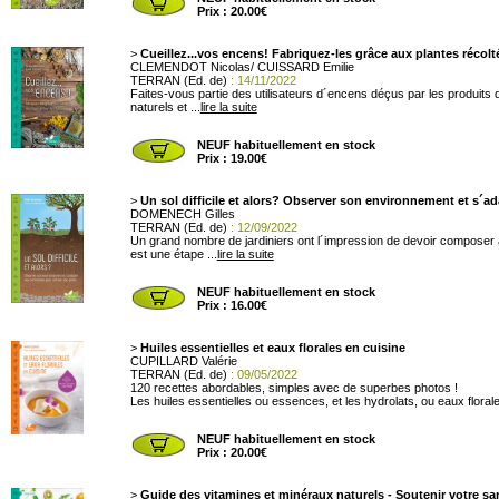
Prix : 20.00€
>
Cueillez...vos encens! Fabriquez-les grâce aux plantes récol
CLEMENDOT Nicolas/ CUISSARD Emilie
TERRAN (Ed. de)
: 14/11/2022
Faites-vous partie des utilisateurs d´encens déçus par les produit
naturels et ...
lire la suite
NEUF habituellement en stock
Prix : 19.00€
>
Un sol difficile et alors? Observer son environnement et s´ad
DOMENECH Gilles
TERRAN (Ed. de)
: 12/09/2022
Un grand nombre de jardiniers ont l´impression de devoir composer ave
est une étape ...
lire la suite
NEUF habituellement en stock
Prix : 16.00€
>
Huiles essentielles et eaux florales en cuisine
CUPILLARD Valérie
TERRAN (Ed. de)
: 09/05/2022
120 recettes abordables, simples avec de superbes photos !
Les huiles essentielles ou essences, et les hydrolats, ou eaux florale
NEUF habituellement en stock
Prix : 20.00€
>
Guide des vitamines et minéraux naturels - Soutenir votre sa