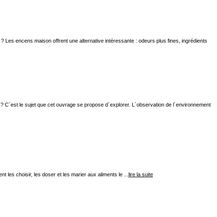
es encens maison offrent une alternative intéressante : odeurs plus fines, ingrédients
ent ? C´est le sujet que cet ouvrage se propose d´explorer. L´observation de l´environnement
 les choisir, les doser et les marier aux aliments le ...
lire la suite