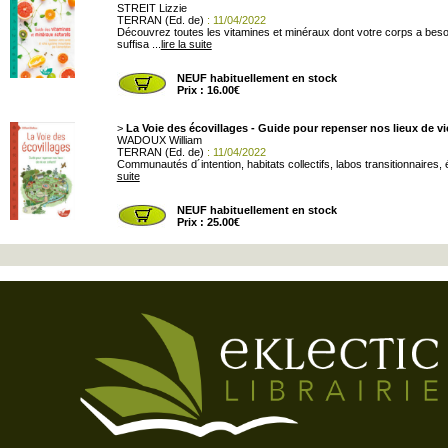
STREIT Lizzie
TERRAN (Ed. de)
: 11/04/2022
Découvrez toutes les vitamines et minéraux dont votre corps a besoin
suffisa ...
lire la suite
NEUF habituellement en stock
Prix : 16.00€
>
La Voie des écovillages - Guide pour repenser nos lieux de vie
WADOUX William
TERRAN (Ed. de)
: 11/04/2022
Communautés d´intention, habitats collectifs, labos transitionnaires,
suite
NEUF habituellement en stock
Prix : 25.00€