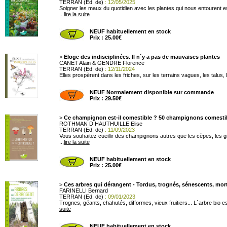
TERRAN (Ed. de)
: 12/05/2025
Soigner les maux du quotidien avec les plantes qui nous entourent est
...
lire la suite
NEUF habituellement en stock
Prix : 25.00€
>
Eloge des indisciplinées. Il n´y a pas de mauvaises plantes
CANET Alain & GENDRE Florence
TERRAN (Ed. de)
: 12/11/2024
Elles prospèrent dans les friches, sur les terrains vagues, les talus
NEUF Normalement disponible sur commande
Prix : 29.50€
>
Ce champignon est-il comestible ? 50 champignons comestibl
ROTHMAN D HAUTHUILLE Elise
TERRAN (Ed. de)
: 11/09/2023
Vous souhaitez cueillir des champignons autres que les cèpes, les g
...
lire la suite
NEUF habituellement en stock
Prix : 25.00€
>
Ces arbres qui dérangent - Tordus, trognés, sénescents, morts
FARINELLI Bernard
TERRAN (Ed. de)
: 09/01/2023
Trognes, géants, chahutés, difformes, vieux fruitiers... L´arbre bio e
suite
NEUF habituellement en stock