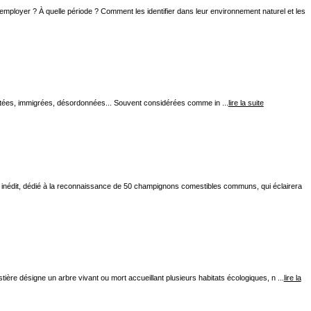
 employer ? À quelle période ? Comment les identifier dans leur environnement naturel et les
mportées, immigrées, désordonnées... Souvent considérées comme in ...
lire la suite
de inédit, dédié à la reconnaissance de 50 champignons comestibles communs, qui éclairera
stière désigne un arbre vivant ou mort accueillant plusieurs habitats écologiques, n ...
lire la