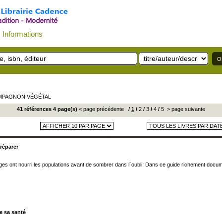
Informations
MPAGNON VÉGÉTAL
41 références 4 page(s)
< page précédente
/
1
/
2
/
3
/
4
/
5
> page suivante
préparer
ges ont nourri les populations avant de sombrer dans l´oubli. Dans ce guide richement docume
e sa santé