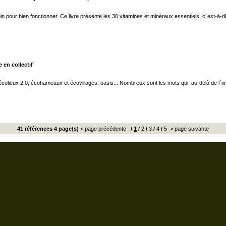
 pour bien fonctionner. Ce livre présente les 30 vitamines et minéraux essentiels, c´est-à-d
 en collectif
 écolieux 2.0, écohameaux et écovillages, oasis... Nombreux sont les mots qui, au-delà de l´im
41 références 4 page(s)
< page précédente
/
1
/
2
/
3
/
4
/
5
> page suivante