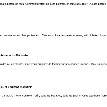
 à la portée de tous. Comment profiter de leurs bienfaits en toute sécurité ? Quelles parties
, les trottoirs ou les champs érodés... Elles sont piquantes, malodorantes, indisciplinées, i
es et leurs 550 sosies
irolles ou les morilles, mais vous craignez de tomber sur une espèce toxique ? Voici un gui
... et pourtant essentiels
st partout. On le rencontre en forêt, dans les bocages, dans les jardins. Cette appellation fore