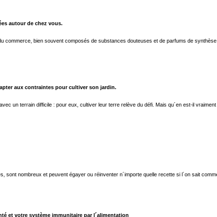
tées autour de chez vous.
s du commerce, bien souvent composés de substances douteuses et de parfums de synthèse ? L
apter aux contraintes pour cultiver son jardin.
c un terrain difficile : pour eux, cultiver leur terre relève du défi. Mais qu´en est-il vraim
s, sont nombreux et peuvent égayer ou réinventer n´importe quelle recette si l´on sait comment
nté et votre système immunitaire par l´alimentation