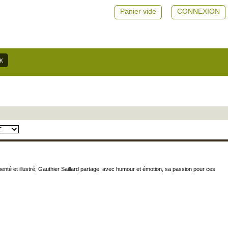
Panier vide
CONNEXION
nté et illustré, Gauthier Saillard partage, avec humour et émotion, sa passion pour ces