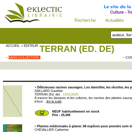
Recherche
Actualités
ACCUEIL
> EDITEUR
TERRAN (ED. DE)
>
SANS COLLECTION
>
CO
>
Délicieuses racines sauvages. Les identifier, les récolter, les 
SAILLARD Gauthier
TERRAN (Ed. de)
: 13/11/2025
À travers les époques et les cultures, les racines des plantes sauva
trésor ...
lire la suite
NEUF habituellement en stock
Prix : 25.00€
>
Plantes médicinales à glaner. 58 espèces pour prendre soin d
CHEVALLIER Catherine