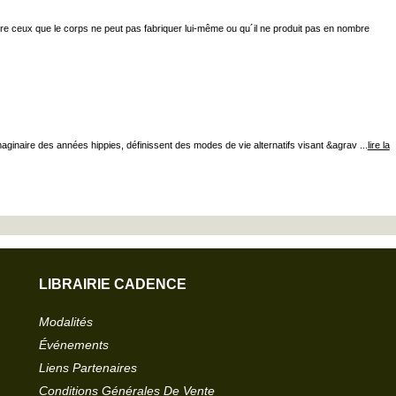
ire ceux que le corps ne peut pas fabriquer lui-même ou qu´il ne produit pas en nombre
aginaire des années hippies, définissent des modes de vie alternatifs visant &agrav ...
lire la
LIBRAIRIE CADENCE
Modalités
Événements
Liens Partenaires
Conditions Générales De Vente