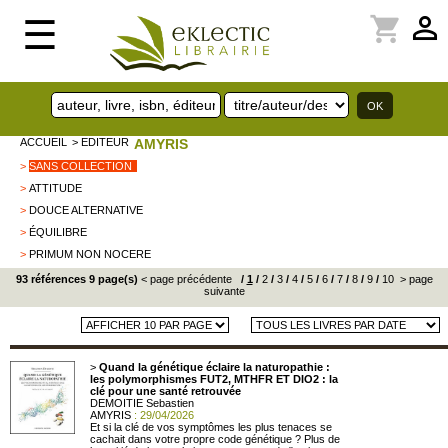
perm_identity
shopping_cart
☰
ACCUEIL
> EDITEUR
AMYRIS
>
SANS COLLECTION
>
ATTITUDE
>
DOUCE ALTERNATIVE
>
ÉQUILIBRE
>
PRIMUM NON NOCERE
93 références 9 page(s)
< page précédente
/
1
/
2
/
3
/
4
/
5
/
6
/
7
/
8
/
9
/
10
> page
suivante
>
Quand la génétique éclaire la naturopathie :
les polymorphismes FUT2, MTHFR ET DIO2 : la
clé pour une santé retrouvée
DEMOITIE Sebastien
AMYRIS
: 29/04/2026
Et si la clé de vos symptômes les plus tenaces se
cachait dans votre propre code génétique ? Plus de