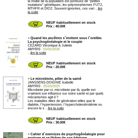
la moitié de la population est porteuse de "petites
mutations" génétiques, les polymorphismes FUT2,
MTHFR et DIO2. Souvent ignorées, ces vari ...
lire
la suite
NEUF habituellement en stock
Prix : 40.00€
>
Quand les ancêtres s´invitent sous l´oreiller.
La psychogénéalogie et le couple
CEZARD Véronique & Juliette
AMYRIS
: 01/01/2026
...
lire la suite
NEUF habituellement en stock
Prix : 20.00€
>
Le microbiote, pilier de la santé
JANSSENS-DOIGNIE Isabelle
AMYRIS
: 25/10/2025
Microbiote par-ci, microbiote par-là, quelle est
vraiment son influence sur notre santé et par quels
mécanismes agit-il ?
Les maladies dites de génération telles que le
diabète, l´hypertension, l´hypercholestérolémie ou
encore le s ...
lire la suite
NEUF habituellement en stock
Prix : 30.00€
>
Cahier d´exercices de psychogénéalogie pour
explorer et se libérer de son héritage