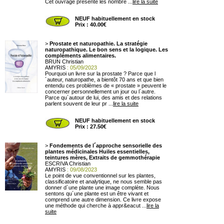
Cet ouvrage présente les nombre ...
lire la suite
NEUF habituellement en stock
Prix : 40.00€
>
Prostate et naturopathie. La stratégie
naturopathique. Le bon sens et la logique. Les
compléments alimentaires.
BRUN Christian
AMYRIS
: 05/09/2023
Pourquoi un livre sur la prostate ? Parce que l
´auteur, naturopathe, a bientôt 70 ans et que bien
entendu ces problèmes de « prostate » peuvent le
concerner personnellement un jour ou l´autre.
Parce qu´autour de lui, des amis et des relations
parlent souvent de leur pr ...
lire la suite
NEUF habituellement en stock
Prix : 27.50€
>
Fondements de l´approche sensorielle des
plantes médicinales Huiles essentielles,
teintures mères, Extraits de gemmothérapie
ESCRIVA Christian
AMYRIS
: 09/08/2023
Le point de vue conventionnel sur les plantes,
classificatoire et analytique, ne nous semble pas
donner d´une plante une image complète. Nous
sentons qu´une plante est un être vivant et
comprend une autre dimension. Ce livre expose
une méthode qui cherche à appr&eacut ...
lire la
suite