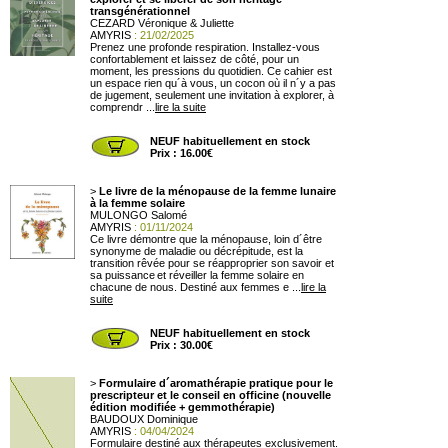
transgénérationnel
CEZARD Véronique & Juliette
AMYRIS
: 21/02/2025
Prenez une profonde respiration. Installez-vous
confortablement et laissez de côté, pour un
moment, les pressions du quotidien. Ce cahier est
un espace rien qu´à vous, un cocon où il n´y a pas
de jugement, seulement une invitation à explorer, à
comprendr ...
lire la suite
NEUF habituellement en stock
Prix : 16.00€
>
Le livre de la ménopause de la femme lunaire
à la femme solaire
MULONGO Salomé
AMYRIS
: 01/11/2024
Ce livre démontre que la ménopause, loin d´être
synonyme de maladie ou décrépitude, est la
transition rêvée pour se réapproprier son savoir et
sa puissance et réveiller la femme solaire en
chacune de nous. Destiné aux femmes e ...
lire la
suite
NEUF habituellement en stock
Prix : 30.00€
>
Formulaire d´aromathérapie pratique pour le
prescripteur et le conseil en officine (nouvelle
édition modifiée + gemmothérapie)
BAUDOUX Dominique
AMYRIS
: 04/04/2024
Formulaire destiné aux thérapeutes exclusivement.