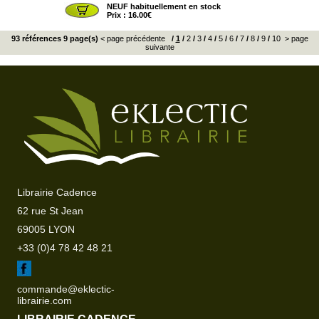
NEUF habituellement en stock
Prix : 16.00€
93 références 9 page(s)
< page précédente
/
1
/
2
/
3
/
4
/
5
/
6
/
7
/
8
/
9
/
10
> page
suivante
Librairie Cadence
62 rue St Jean
69005 LYON
+33 (0)4 78 42 48 21
commande@eklectic-
librairie.com