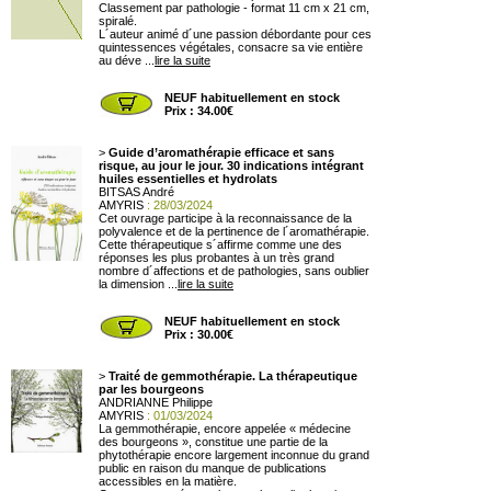
Classement par pathologie - format 11 cm x 21 cm,
spiralé.
L´auteur animé d´une passion débordante pour ces
quintessences végétales, consacre sa vie entière
au déve ...
lire la suite
NEUF habituellement en stock
Prix : 34.00€
>
Guide d’aromathérapie efficace et sans
risque, au jour le jour. 30 indications intégrant
huiles essentielles et hydrolats
BITSAS André
AMYRIS
: 28/03/2024
Cet ouvrage participe à la reconnaissance de la
polyvalence et de la pertinence de l´aromathérapie.
Cette thérapeutique s´affirme comme une des
réponses les plus probantes à un très grand
nombre d´affections et de pathologies, sans oublier
la dimension ...
lire la suite
NEUF habituellement en stock
Prix : 30.00€
>
Traité de gemmothérapie. La thérapeutique
par les bourgeons
ANDRIANNE Philippe
AMYRIS
: 01/03/2024
La gemmothérapie, encore appelée « médecine
des bourgeons », constitue une partie de la
phytothérapie encore largement inconnue du grand
public en raison du manque de publications
accessibles en la matière.