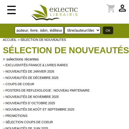
perm_identity
shopping_cart
☰
ACCUEIL
> SELECTION DE NOUVEAUTES
SÉLECTION DE NOUVEAUTÉS
>
selections récentes
>
EXCLUSIVITÉS FRANCE & LIVRES RARES
>
NOUVEAUTÉS DE JANVIER 2026
>
NOUVEAUTÉS DE DÉCEMBRE 2025
>
COUPS DE COEUR
>
POSTERS DE REFLEXOLOGIE : NOUVEAU PARTENAIRE
>
NOUVEAUTÉS DE NOVEMBRE 2025
>
NOUVEAUTÉS D´OCTOBRE 2025
>
NOUVEAUTÉS DE AOÛT ET SEPTEMBRE 2025
>
PROMOTIONS
>
SÉLECTION COUPS DE COEUR
>
NOUVEAUTÉS DE JUIN 2025