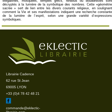
Mégalithes, mosquées, temples grecs, hindous ou bouddhistes sont
décryptés à la lumière de la symbolique des nombres. Cette «géométrie
sacrée » sert de lien entre les divers courants religieux, en soulignant
comment la Vie et ses manifestations indiquent une recherche constante
de la lumière de l´esprit, selon une grande variété d´expressions
symboliques.
Librairie Cadence
62 rue St Jean
69005 LYON
+33 (0)4 78 42 48 21
commande@eklectic-