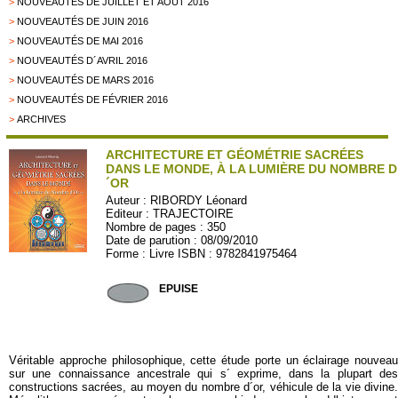
>
NOUVEAUTÉS DE JUILLET ET AOÛT 2016
>
NOUVEAUTÉS DE JUIN 2016
>
NOUVEAUTÉS DE MAI 2016
>
NOUVEAUTÉS D´AVRIL 2016
>
NOUVEAUTÉS DE MARS 2016
>
NOUVEAUTÉS DE FÉVRIER 2016
>
ARCHIVES
ARCHITECTURE ET GÉOMÉTRIE SACRÉES
DANS LE MONDE, À LA LUMIÈRE DU NOMBRE D
´OR
Auteur :
RIBORDY Léonard
Editeur :
TRAJECTOIRE
Nombre de pages : 350
Date de parution : 08/09/2010
Forme : Livre ISBN : 9782841975464
TRAJ193
EPUISE
Véritable approche philosophique, cette étude porte un éclairage nouveau
sur une connaissance ancestrale qui s´ exprime, dans la plupart des
constructions sacrées, au moyen du nombre d´or, véhicule de la vie divine.