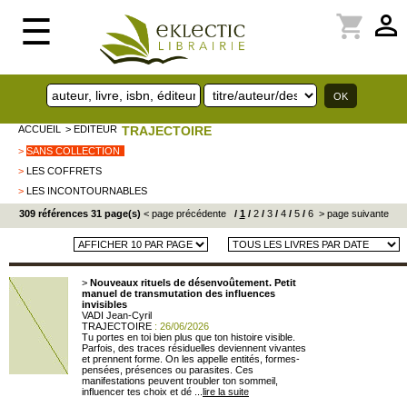
perm_identity
shopping_cart
☰
ACCUEIL
> EDITEUR
TRAJECTOIRE
>
SANS COLLECTION
>
LES COFFRETS
>
LES INCONTOURNABLES
309 références 31 page(s)
< page précédente
/
1
/
2
/
3
/
4
/
5
/
6
> page suivante
>
Nouveaux rituels de désenvoûtement. Petit
manuel de transmutation des influences
invisibles
VADI Jean-Cyril
TRAJECTOIRE
: 26/06/2026
Tu portes en toi bien plus que ton histoire visible.
Parfois, des traces résiduelles deviennent vivantes
et prennent forme. On les appelle entités, formes-
pensées, présences ou parasites. Ces
manifestations peuvent troubler ton sommeil,
influencer tes choix et dé ...
lire la suite