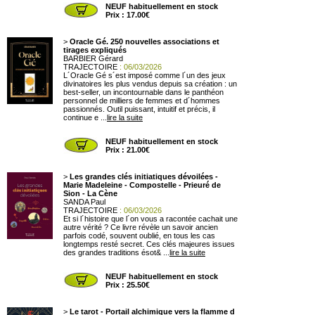
NEUF habituellement en stock
Prix : 17.00€
>
Oracle Gé. 250 nouvelles associations et
tirages expliqués
BARBIER Gérard
TRAJECTOIRE
: 06/03/2026
L´Oracle Gé s´est imposé comme l´un des jeux
divinatoires les plus vendus depuis sa création : un
best-seller, un incontournable dans le panthéon
personnel de milliers de femmes et d´hommes
passionnés. Outil puissant, intuitif et précis, il
continue e ...
lire la suite
NEUF habituellement en stock
Prix : 21.00€
>
Les grandes clés initiatiques dévoilées -
Marie Madeleine - Compostelle - Prieuré de
Sion - La Cène
SANDA Paul
TRAJECTOIRE
: 06/03/2026
Et si l´histoire que l´on vous a racontée cachait une
autre vérité ? Ce livre révèle un savoir ancien
parfois codé, souvent oublié, en tous les cas
longtemps resté secret. Ces clés majeures issues
des grandes traditions ésot& ...
lire la suite
NEUF habituellement en stock
Prix : 25.50€
>
Le tarot - Portail alchimique vers la flamme d