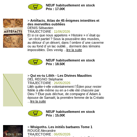
NEUF habituellement en stock
Prix : 17.00€
>
Artéfacts. Atlas de 45 énigmes interdites et
des merveilles oubliées
DENIS Sébastien
TRAJECTOIRE
: 11/06/2026
Et si ce que nous appelons « Histoire » n´était qu
´un récit partiel ? Sous la poussière des musées,
au détour d´un désert, dans l´ombre d´une caverne
ou au fond d´un lac oublié... dorment des témoins
impossibles. Des vestig ...
lire la suite
NEUF habituellement en stock
Prix : 18.50€
>
Qui es-tu Lilith - Les Divines Maudites
DEL REGNO Stéphanie
TRAJECTOIRE
: 26/05/2026
Lilith quitte-t-elle volontairement l´Éden pour rester
fidèle à elle-même ou en a-t-elle été chassée par
Dieu ? Élue puis déchue, de compagne d´Adam à
épouse de Samaël, la première femme de la Créatio
...
lire la suite
NEUF habituellement en stock
Prix : 15.00€
>
Wisigoths. Les initiés barbares Tome 1
ROUGE Alexandre
TRAJECTOIRE
: 06/05/2026