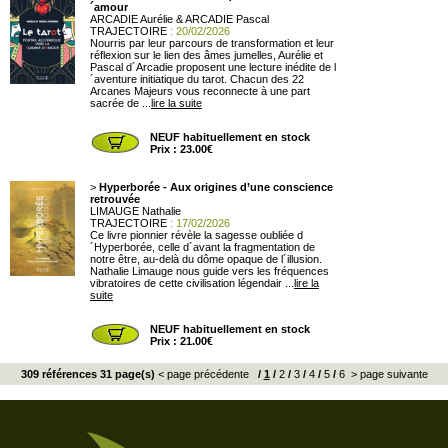
´amour
ARCADIE Aurélie & ARCADIE Pascal
TRAJECTOIRE
: 20/02/2026
Nourris par leur parcours de transformation et leur
réflexion sur le lien des âmes jumelles, Aurélie et
Pascal d´Arcadie proposent une lecture inédite de l
´aventure initiatique du tarot. Chacun des 22
Arcanes Majeurs vous reconnecte à une part
sacrée de ...
lire la suite
NEUF habituellement en stock
Prix : 23.00€
>
Hyperborée - Aux origines d’une conscience
retrouvée
LIMAUGE Nathalie
TRAJECTOIRE
: 17/02/2026
Ce livre pionnier révèle la sagesse oubliée d
´Hyperborée, celle d´avant la fragmentation de
notre être, au-delà du dôme opaque de l´illusion.
Nathalie Limauge nous guide vers les fréquences
vibratoires de cette civilisation légendair ...
lire la
suite
NEUF habituellement en stock
Prix : 21.00€
309 références 31 page(s)
< page précédente
/
1
/
2
/
3
/
4
/
5
/
6
> page suivante