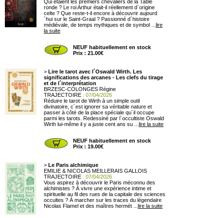
Qui étaient les premiers chevaliers de la Table
ronde ? Le roi Arthur était-il réellement d´origine
celte ? Que reste-t-il encore à découvrir aujourd
´hui sur le Saint-Graal ? Passionné d´histoire
médiévale, de temps mythiques et de symbol ...
lire
la suite
NEUF habituellement en stock
Prix : 21.00€
>
Lire le tarot avec l´Oswald Wirth. Les
significations des arcanes - Les clefs du tirage
et de l´interprétation
BRZESC-COLONGES Régine
TRAJECTOIRE
: 07/04/2026
Réduire le tarot de Wirth à un simple outil
divinatoire, c´est ignorer sa véritable nature et
passer à côté de la place spéciale qu´il occupe
parmi les tarots. Redessiné par l´occultiste Oswald
Wirth lui-même il y a juste cent ans su ...
lire la suite
NEUF habituellement en stock
Prix : 19.00€
>
Le Paris alchimique
EMILIE & NICOLAS MEILLERAIS GALLOIS
TRAJECTOIRE
: 07/04/2026
Vous aspirez à découvrir le Paris méconnu des
alchimistes ? À vivre une expérience intime et
spirituelle au fil des rues de la capitale des sciences
occultes ? À marcher sur les traces du légendaire
Nicolas Flamel et des maîtres hermét ...
lire la suite