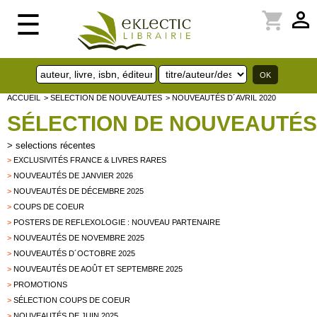
perm_identity
shopping_cart
☰
ACCUEIL
> SELECTION DE NOUVEAUTES
> NOUVEAUTÉS D´AVRIL 2020
SÉLECTION DE NOUVEAUTÉS
>
selections récentes
>
EXCLUSIVITÉS FRANCE & LIVRES RARES
>
NOUVEAUTÉS DE JANVIER 2026
>
NOUVEAUTÉS DE DÉCEMBRE 2025
>
COUPS DE COEUR
>
POSTERS DE REFLEXOLOGIE : NOUVEAU PARTENAIRE
>
NOUVEAUTÉS DE NOVEMBRE 2025
>
NOUVEAUTÉS D´OCTOBRE 2025
>
NOUVEAUTÉS DE AOÛT ET SEPTEMBRE 2025
>
PROMOTIONS
>
SÉLECTION COUPS DE COEUR
>
NOUVEAUTÉS DE JUIN 2025