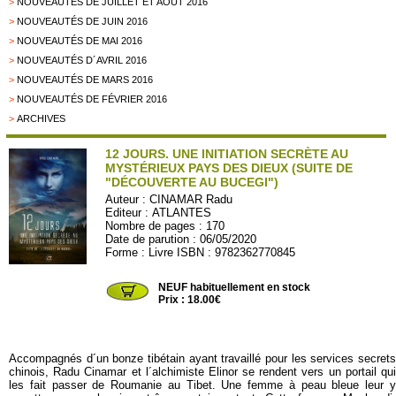
>
NOUVEAUTÉS DE JUILLET ET AOÛT 2016
>
NOUVEAUTÉS DE JUIN 2016
>
NOUVEAUTÉS DE MAI 2016
>
NOUVEAUTÉS D´AVRIL 2016
>
NOUVEAUTÉS DE MARS 2016
>
NOUVEAUTÉS DE FÉVRIER 2016
>
ARCHIVES
12 JOURS. UNE INITIATION SECRÈTE AU
MYSTÉRIEUX PAYS DES DIEUX (SUITE DE
"DÉCOUVERTE AU BUCEGI")
Auteur :
CINAMAR Radu
Editeur :
ATLANTES
Nombre de pages : 170
Date de parution : 06/05/2020
Forme : Livre ISBN : 9782362770845
ATLANT20
NEUF habituellement en stock
Prix : 18.00€
Accompagnés d´un bonze tibétain ayant travaillé pour les services secrets
chinois, Radu Cinamar et l´alchimiste Elinor se rendent vers un portail qui
les fait passer de Roumanie au Tibet. Une femme à peau bleue leur y