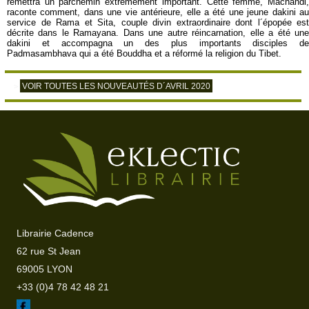
remettra un parchemin extrêmement important. Cette femme, Machandi,
raconte comment, dans une vie antérieure, elle a été une jeune dakini au
service de Rama et Sita, couple divin extraordinaire dont l´épopée est
décrite dans le Ramayana. Dans une autre réincarnation, elle a été une
dakini et accompagna un des plus importants disciples de
Padmasambhava qui a été Bouddha et a réformé la religion du Tibet.
VOIR TOUTES LES NOUVEAUTÉS D´AVRIL 2020
>
Librairie Cadence
62 rue St Jean
69005 LYON
+33 (0)4 78 42 48 21