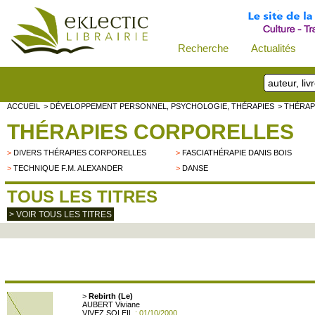
Recherche
Actualités
ACCUEIL
> DÉVELOPPEMENT PERSONNEL, PSYCHOLOGIE, THÉRAPIES
> THÉRAP
THÉRAPIES CORPORELLES
>
DIVERS THÉRAPIES CORPORELLES
>
FASCIATHÉRAPIE DANIS BOIS
>
TECHNIQUE F.M. ALEXANDER
>
DANSE
TOUS LES TITRES
> VOIR TOUS LES TITRES
>
Rebirth (Le)
AUBERT Viviane
VIVEZ SOLEIL
: 01/10/2000