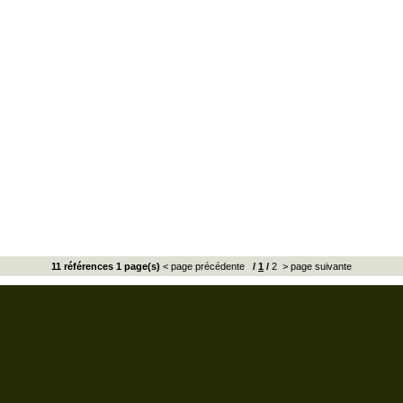
11 références 1 page(s)
< page précédente
/
1
/
2
> page suivante