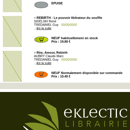
EPUISE
>
REBIRTH - Le pouvoir libérateur du souffle
SIDELSKI René
TREDANIEL Guy
: 00/00/0000
...
lire la suite
NEUF habituellement en stock
Prix : 19.80 €
>
Rire, Amour, Rebirth
AUBRY Claude-Marc
TREDANIEL Guy
: 00/00/0000
...
lire la suite
NEUF Normalement disponible sur commande
Prix : 10.40 €