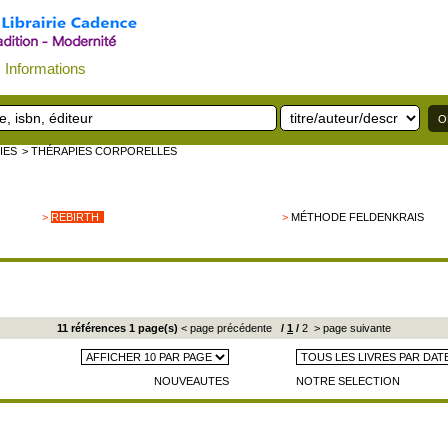
Informations
IES
> THÉRAPIES CORPORELLES
>
REBIRTH
>
MÉTHODE FELDENKRAIS
11 références 1 page(s)
< page précédente
/
1
/
2
> page suivante
NOUVEAUTES
NOTRE SELECTION