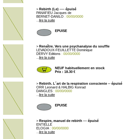
>
Rebirth (Le) ---- épuisé
PANAFIEU Jacques de
BERNET-DANILO
: 00/00/0000
...
lire la suite
EPUISE
>
Renaître. Vers une psychanalyse du souffle
LEVADOUX-FEUILLETTE Dominique
DERVY Editions
: 00/00/0000
...
lire la suite
NEUF habituellement en stock
Prix : 18.30 €
>
Rebirth. L´art de la respiration consciente -- épuisé
ORR Leonard & HALBIG Konrad
DANGLES
: 00/00/0000
...
lire la suite
EPUISE
>
Respire, manuel de rebirth --- épuisé
ENTIELLE
ELOGIA
: 00/00/0000
...
lire la suite