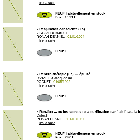
...
lire la suite
NEUF habituellement en stock
Prix : 18.29 €
>
Respiration consciente (La)
VINCI Anne-Marie de
RONAN DENNIEL
: 01/01/1994
...
lire la suite
EPUISE
>
Rebirth-thérapie (La) --- épuisé
PANAFIEU Jacques de
POCKET
: 01/05/1992
...
lire la suite
EPUISE
>
Renaître ... ou les secrets de la purification par l´air, l´eau, la
Collectif
RONAN DENNIEL
: 01/01/1987
...
lire la suite
NEUF habituellement en stock
Prix : 7.50 €