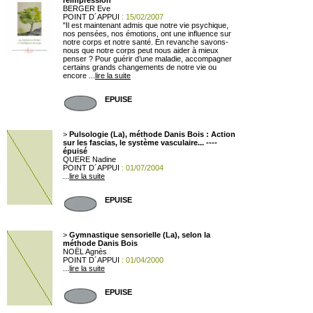
réimpression
BERGER Eve
POINT D´APPUI
: 15/02/2007
"Il est maintenant admis que notre vie psychique,
nos pensées, nos émotions, ont une influence sur
notre corps et notre santé. En revanche savons-
nous que notre corps peut nous aider à mieux
penser ? Pour guérir d’une maladie, accompagner
certains grands changements de notre vie ou
encore ...
lire la suite
EPUISE
>
Pulsologie (La), méthode Danis Bois : Action
sur les fascias, le système vasculaire... ----
épuisé
QUERE Nadine
POINT D´APPUI
: 01/07/2004
...
lire la suite
EPUISE
>
Gymnastique sensorielle (La), selon la
méthode Danis Bois
NOËL Agnès
POINT D´APPUI
: 01/04/2000
...
lire la suite
EPUISE