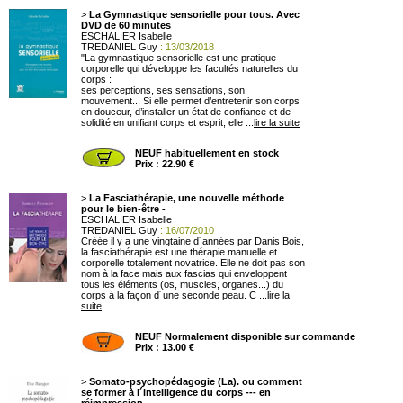
>
La Gymnastique sensorielle pour tous. Avec
DVD de 60 minutes
ESCHALIER Isabelle
TREDANIEL Guy
: 13/03/2018
"La gymnastique sensorielle est une pratique
corporelle qui développe les facultés naturelles du
corps :
ses perceptions, ses sensations, son
mouvement... Si elle permet d’entretenir son corps
en douceur, d’installer un état de confiance et de
solidité en unifiant corps et esprit, elle ...
lire la suite
NEUF habituellement en stock
Prix : 22.90 €
>
La Fasciathérapie, une nouvelle méthode
pour le bien-être -
ESCHALIER Isabelle
TREDANIEL Guy
: 16/07/2010
Créée il y a une vingtaine d´années par Danis Bois,
la fasciathérapie est une thérapie manuelle et
corporelle totalement novatrice. Elle ne doit pas son
nom à la face mais aux fascias qui enveloppent
tous les éléments (os, muscles, organes...) du
corps à la façon d´une seconde peau. C ...
lire la
suite
NEUF Normalement disponible sur commande
Prix : 13.00 €
>
Somato-psychopédagogie (La). ou comment
se former à l´intelligence du corps --- en