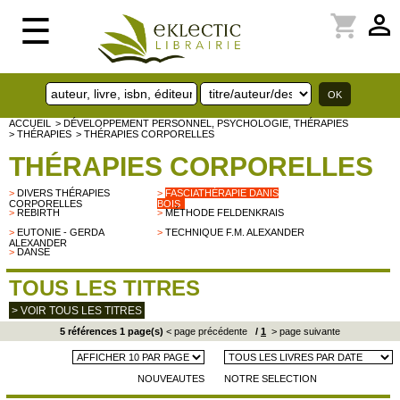
perm_identity
shopping_cart
☰
ACCUEIL
> DÉVELOPPEMENT PERSONNEL, PSYCHOLOGIE, THÉRAPIES
> THÉRAPIES
> THÉRAPIES CORPORELLES
THÉRAPIES CORPORELLES
>
DIVERS THÉRAPIES
>
FASCIATHÉRAPIE DANIS
CORPORELLES
BOIS
>
REBIRTH
>
MÉTHODE FELDENKRAIS
>
EUTONIE - GERDA
>
TECHNIQUE F.M. ALEXANDER
ALEXANDER
>
DANSE
TOUS LES TITRES
> VOIR TOUS LES TITRES
5 références 1 page(s)
< page précédente
/
1
> page suivante
NOUVEAUTES
NOTRE SELECTION