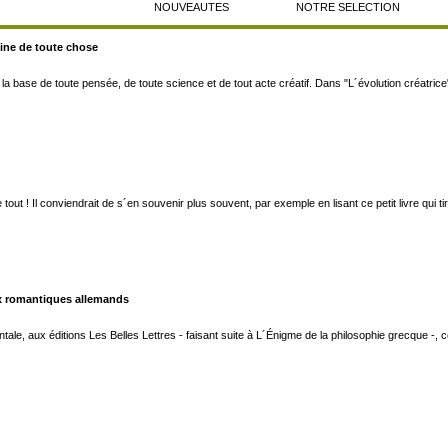
NOUVEAUTES
NOTRE SELECTION
igine de toute chose
 la base de toute pensée, de toute science et de tout acte créatif. Dans "L´évolution créatrice"
 tout ! Il conviendrait de s´en souvenir plus souvent, par exemple en lisant ce petit livre qui
ux romantiques allemands
ale, aux éditions Les Belles Lettres - faisant suite à L´Énigme de la philosophie grecque -, 