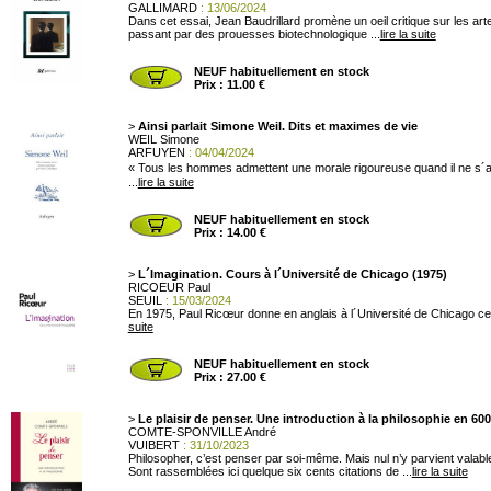
GALLIMARD
: 13/06/2024
Dans cet essai, Jean Baudrillard promène un oeil critique sur les a
passant par des prouesses biotechnologique ...
lire la suite
NEUF habituellement en stock
Prix : 11.00 €
>
Ainsi parlait Simone Weil. Dits et maximes de vie
WEIL Simone
ARFUYEN
: 04/04/2024
« Tous les hommes admettent une morale rigoureuse quand il ne s´agit
...
lire la suite
NEUF habituellement en stock
Prix : 14.00 €
>
L´Imagination. Cours à l´Université de Chicago (1975)
RICOEUR Paul
SEUIL
: 15/03/2024
En 1975, Paul Ricœur donne en anglais à l´Université de Chicago ce gran
suite
NEUF habituellement en stock
Prix : 27.00 €
>
Le plaisir de penser. Une introduction à la philosophie en 600
COMTE-SPONVILLE André
VUIBERT
: 31/10/2023
Philosopher, c’est penser par soi-même. Mais nul n’y parvient vala
Sont rassemblées ici quelque six cents citations de ...
lire la suite