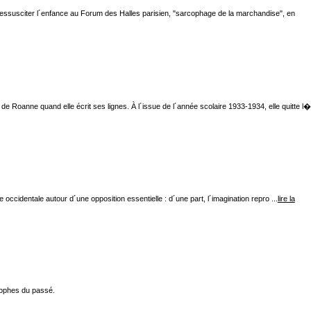
 ressusciter l´enfance au Forum des Halles parisien, "sarcophage de la marchandise", en
e Roanne quand elle écrit ses lignes. À l´issue de l´année scolaire 1933-1934, elle quitte l�
e occidentale autour d´une opposition essentielle : d´une part, l´imagination repro ...
lire la
sophes du passé.