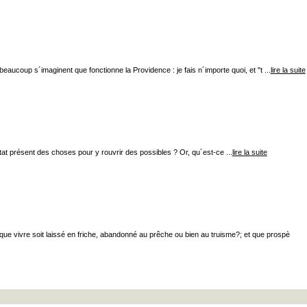
eaucoup s´imaginent que fonctionne la Providence : je fais n´importe quoi, et "t ...
lire la suite
état présent des choses pour y rouvrir des possibles ? Or, qu´est-ce ...
lire la suite
là que vivre soit laissé en friche, abandonné au prêche ou bien au truisme?; et que prospè