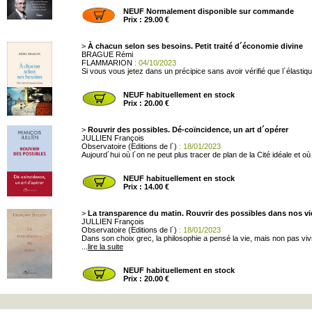
NEUF Normalement disponible sur commande
Prix : 29.00 €
>
À chacun selon ses besoins. Petit traité d´économie divine
BRAGUE Rémi
FLAMMARION
: 04/10/2023
Si vous vous jetez dans un précipice sans avoir vérifié que l´élastiq
NEUF habituellement en stock
Prix : 20.00 €
>
Rouvrir des possibles. Dé-coïncidence, un art d´opérer
JULLIEN François
Observatoire (Editions de l´)
: 18/01/2023
Aujourd´hui où l´on ne peut plus tracer de plan de la Cité idéale et 
NEUF habituellement en stock
Prix : 14.00 €
>
La transparence du matin. Rouvrir des possibles dans nos vi
JULLIEN François
Observatoire (Editions de l´)
: 18/01/2023
Dans son choix grec, la philosophie a pensé la vie, mais non pas vivre
...
lire la suite
NEUF habituellement en stock
Prix : 20.00 €