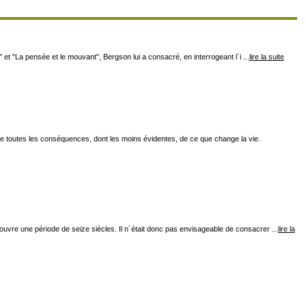
 et "La pensée et le mouvant", Bergson lui a consacré, en interrogeant l´i ...
lire la suite
 tire toutes les conséquences, dont les moins évidentes, de ce que change la vie.
couvre une période de seize siècles. Il n´était donc pas envisageable de consacrer ...
lire la