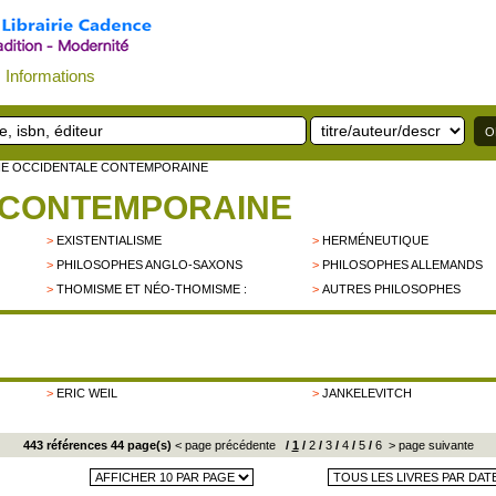
Informations
IE OCCIDENTALE CONTEMPORAINE
 CONTEMPORAINE
>
EXISTENTIALISME
>
HERMÉNEUTIQUE
>
PHILOSOPHES ANGLO-SAXONS
>
PHILOSOPHES ALLEMANDS
>
THOMISME ET NÉO-THOMISME :
>
AUTRES PHILOSOPHES
>
ERIC WEIL
>
JANKELEVITCH
443 références 44 page(s)
< page précédente
/
1
/
2
/
3
/
4
/
5
/
6
> page suivante