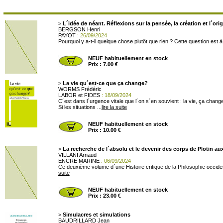
>
L´idée de néant. Réflexions sur la pensée, la création et l´or
BERGSON Henri
PAYOT
: 26/09/2024
Pourquoi y a-t-il quelque chose plutôt que rien ? Cette question est à
NEUF habituellement en stock
Prix : 7.00 €
>
La vie qu´est-ce que ça change?
WORMS Frédéric
LABOR et FIDES
: 18/09/2024
C´est dans l´urgence vitale que l´on s´en souvient : la vie, ça change
Si les situations ...
lire la suite
NEUF habituellement en stock
Prix : 10.00 €
>
La recherche de l´absolu et le devenir des corps de Plotin a
VILLANI Arnaud
ENCRE MARINE
: 06/09/2024
Ce deuxième volume d´une Histoire critique de la Philosophie occident
suite
NEUF habituellement en stock
Prix : 23.00 €
>
Simulacres et simulations
BAUDRILLARD Jean