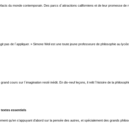
rtefacts du monde contemporain. Des parcs d´attractions californiens et de leur promesse de
 pas de l´appliquer. » Simone Weil est une toute jeune professeure de philosophie au lycée d
d cours sur l´imagination resté inédit. En dix-neuf leçons, il relit l´histoire de la philosophi
 textes essentiels
blement qu’en s’appuyant d’abord sur la pensée des autres, et spécialement des grands philo