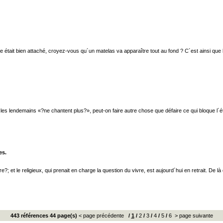
ue était bien attaché, croyez-vous qu´un matelas va apparaître tout au fond ? C´est ainsi que b
où les lendemains «?ne chantent plus?», peut-on faire autre chose que défaire ce qui bloque l´
es.
?; et le religieux, qui prenait en charge la question du vivre, est aujourd´hui en retrait. De 
443 références 44 page(s)
< page précédente
/
1
/
2
/
3
/
4
/
5
/
6
> page suivante